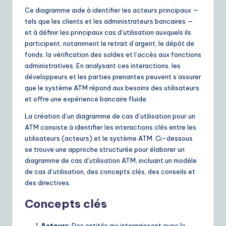
ui
Ce diagramme aide à identifier les acteurs principaux —
d
tels que les clients et les administrateurs bancaires —
et à définir les principaux cas d’utilisation auxquels ils
e
participent, notamment le retrait d’argent, le dépôt de
t
fonds, la vérification des soldes et l’accès aux fonctions
administratives. En analysant ces interactions, les
o
développeurs et les parties prenantes peuvent s’assurer
A
que le système ATM répond aux besoins des utilisateurs
et offre une expérience bancaire fluide.
I
La création d’un diagramme de cas d’utilisation pour un
&
ATM consiste à identifier les interactions clés entre les
S
utilisateurs (acteurs) et le système ATM. Ci-dessous
se trouve une approche structurée pour élaborer un
o
diagramme de cas d’utilisation ATM, incluant un modèle
ft
de cas d’utilisation, des concepts clés, des conseils et
des directives.
w
Concepts clés
a
r
Acteurs
: Des entités qui interagissent avec le