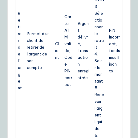
3.
R
Séle
Car
e
ctio
te
Argen
ti
nner
AT
t
PIN
re
Permet à un
le
M
délivr
incorr
r
client de
retra
Cl
vali
é,
ect,
d
retirer de
it
ie
de,
Trans
fonds
e
l’argent de
4.
nt
Cod
actio
insuff
l’
son
Saisi
e
n
isan
ar
compte.
r le
PIN
enregi
ts
g
mon
corr
strée
e
tant
ect
nt
5.
Rece
voir
l’arg
ent
liqui
de
6.