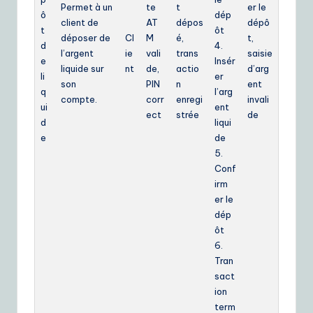
Permet à un
te
t
er le
ô
dép
client de
AT
dépos
dépô
t
ôt
déposer de
Cl
M
é,
t,
d
4.
l’argent
ie
vali
trans
saisie
e
Insér
liquide sur
nt
de,
actio
d’arg
li
er
son
PIN
n
ent
q
l’arg
compte.
corr
enregi
invali
ui
ent
ect
strée
de
d
liqui
e
de
5.
Conf
irm
er le
dép
ôt
6.
Tran
sact
ion
term