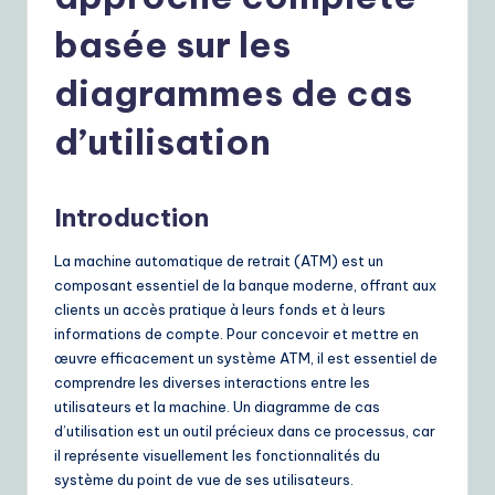
r
e
basée sur les
n
diagrammes de cas
c
d’utilisation
h
|
Introduction
Y
o
La machine automatique de retrait (ATM) est un
composant essentiel de la banque moderne, offrant aux
u
clients un accès pratique à leurs fonds et à leurs
r
informations de compte. Pour concevoir et mettre en
œuvre efficacement un système ATM, il est essentiel de
D
comprendre les diverses interactions entre les
ai
utilisateurs et la machine. Un diagramme de cas
d’utilisation est un outil précieux dans ce processus, car
ly
il représente visuellement les fonctionnalités du
G
système du point de vue de ses utilisateurs.