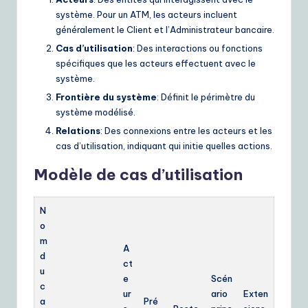
système. Pour un ATM, les acteurs incluent
e
généralement le Client et l’Administrateur bancaire.
S
Cas d’utilisation
: Des interactions ou fonctions
o
spécifiques que les acteurs effectuent avec le
système.
lu
Frontière du système
: Définit le périmètre du
ti
système modélisé.
o
Relations
: Des connexions entre les acteurs et les
cas d’utilisation, indiquant qui initie quelles actions.
n
Modèle de cas d’utilisation
s
N
o
m
A
d
ct
u
e
Scén
c
ur
ario
Exten
a
Pré