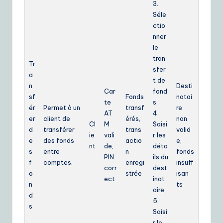
3.
Séle
ctio
nner
le
tran
Tr
sfer
a
t de
n
Desti
Car
fond
sf
Fonds
natai
te
s
ér
Permet à un
transf
re
AT
4.
er
client de
érés,
non
Cl
M
Saisi
d
transférer
trans
valid
ie
vali
r les
e
des fonds
actio
e,
nt
de,
déta
s
entre
n
fonds
PIN
ils du
f
comptes.
enregi
insuff
corr
dest
o
strée
isan
ect
inat
n
ts
aire
d
5.
s
Saisi
r le