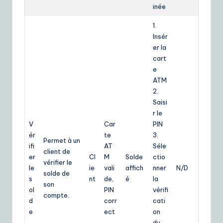
inée
1.
Insér
er la
cart
e
ATM
2.
Saisi
r le
V
Car
PIN
ér
te
3.
Permet à un
ifi
AT
Séle
client de
er
Cl
M
Solde
ctio
vérifier le
le
ie
vali
affich
nner
N/D
solde de
s
nt
de,
é
la
son
ol
PIN
vérifi
compte.
d
corr
cati
e
ect
on
du