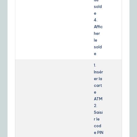
sold
e
4.
Affic
her
le
sold
e
1.
Insér
er la
cart
e
ATM
2.
Saisi
r le
cod
e PIN