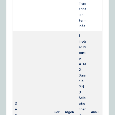
Tran
sact
ion
term
inée
1.
Insér
er la
cart
e
ATM
2.
Saisi
r le
PIN
3.
Séle
D
ctio
é
nner
Car
Argen
Annul
p
le