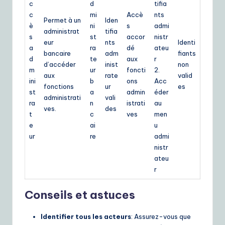
c
d
tifia
c
mi
Accè
nts
Permet à un
Iden
è
ni
s
admi
administrat
tifia
s
st
accor
nistr
eur
nts
Identi
a
ra
dé
ateu
bancaire
adm
fiants
d
te
aux
r
d’accéder
inist
non
m
ur
foncti
2.
aux
rate
valid
ini
b
ons
Acc
fonctions
ur
es
st
a
admin
éder
administrati
vali
ra
n
istrati
au
ves.
des
t
c
ves
men
e
ai
u
ur
re
admi
nistr
ateu
r
Conseils et astuces
Identifier tous les acteurs
: Assurez-vous que