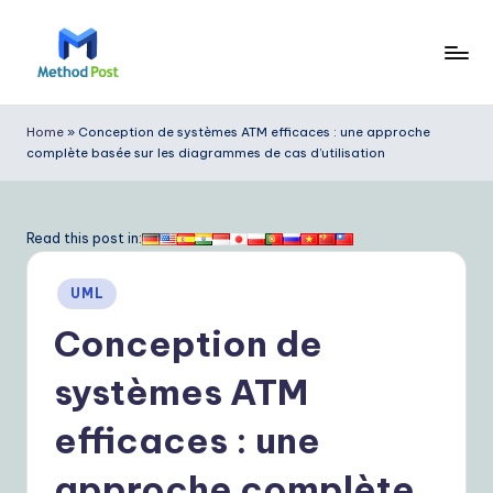
Skip
to
M
content
e
Home
»
Conception de systèmes ATM efficaces : une approche
complète basée sur les diagrammes de cas d’utilisation
t
h
o
Read this post in:
d
Posted
UML
P
in
Conception de
o
s
systèmes ATM
t
efficaces : une
F
approche complète