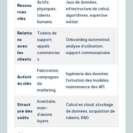
Actifs
Jeux de données,
Ressou
physiques,
infrastructure de calcul,
rces
talents
algorithmes, expertise
clés
humains.
métier.
Relatio
Tickets de
ns
support,
Onboarding automatisé,
avec
appels
analyse d’utilisation,
les
commerciau
support communautaire.
clients
x.
Fabrication,
Ingénierie des données,
Activit
campagnes
formation des modèles,
és clés
de
maintenance des API.
marketing.
Inventaire,
Struct
Calcul en cloud, stockage
main-
ure des
de données, acquisition de
d’œuvre,
coûts
talents, R&D.
loyers.