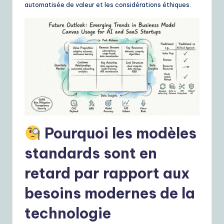
ui
automatisée de valeur et les considérations éthiques.
d
e
t
o
A
I
&
Pourquoi les modèles
S
standards sont en
o
retard par rapport aux
ft
w
besoins modernes de la
a
technologie
r