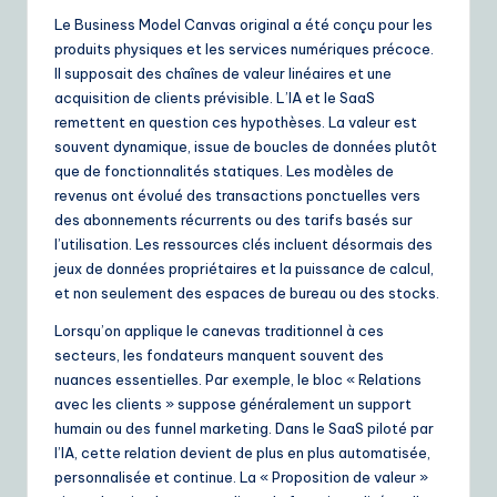
Le Business Model Canvas original a été conçu pour les
e
produits physiques et les services numériques précoce.
S
Il supposait des chaînes de valeur linéaires et une
acquisition de clients prévisible. L’IA et le SaaS
o
remettent en question ces hypothèses. La valeur est
lu
souvent dynamique, issue de boucles de données plutôt
que de fonctionnalités statiques. Les modèles de
ti
revenus ont évolué des transactions ponctuelles vers
o
des abonnements récurrents ou des tarifs basés sur
l’utilisation. Les ressources clés incluent désormais des
n
jeux de données propriétaires et la puissance de calcul,
s
et non seulement des espaces de bureau ou des stocks.
Lorsqu’on applique le canevas traditionnel à ces
secteurs, les fondateurs manquent souvent des
nuances essentielles. Par exemple, le bloc « Relations
avec les clients » suppose généralement un support
humain ou des funnel marketing. Dans le SaaS piloté par
l’IA, cette relation devient de plus en plus automatisée,
personnalisée et continue. La « Proposition de valeur »