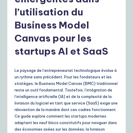
r
e
l’utilisation du
n
Business Model
c
Canvas pour les
h
|
startups AI et SaaS
Y
o
Le paysage de l’entrepreneuriat technologique évolue à
u
un rythme sans précédent. Pour les fondateurs et les
stratèges, le Business Model Canvas (BMC) traditionnel
r
reste un outil fondamental. Toutefois, l’intégration de
D
l’intelligence artificielle (IA) et de la complexité de la
livraison du logiciel en tant que service (SaaS) exige une
ai
réinvention de la manière dont ces cadres fonctionnent.
ly
Ce guide explore comment les startups modernes
adaptent les neuf blocs constitutifs pour naviguer dans
G
des économies axées sur les données, la livraison