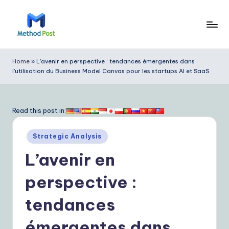
Skip
to
M
content
e
Home
»
L’avenir en perspective : tendances émergentes dans
l’utilisation du Business Model Canvas pour les startups AI et SaaS
t
h
o
Read this post in:
d
Posted
Strategic Analysis
P
in
L’avenir en
o
s
perspective :
t
tendances
F
émergentes dans