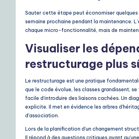
S
Sauter cette étape peut économiser quelques m
o
semaine prochaine pendant la maintenance. L’ob
chaque micro-fonctionnalité, mais de mainteni
lu
ti
Visualiser les dépe
o
restructurage plus s
n
Le restructurage est une pratique fondamentale
s
que le code évolue, les classes grandissent, se f
facile d’introduire des liaisons cachées. Un d
explicite. Il met en évidence les arbres d’hérit
d’association.
Lors de la planification d’un changement struc
Il répond à des questions critiques avant qu’une