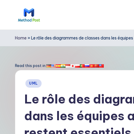
Skip
to
M
content
e
Home
»
Le rôle des diagrammes de classes dans les équipes 
t
h
Read this post in:
o
Posted
UML
d
in
Le rôle des diagr
P
dans les équipes ag
o
s
restent essentiels