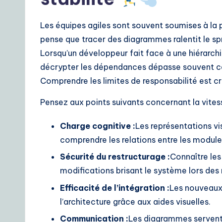
o
A
Les équipes agiles sont souvent soumises à la p
pense que tracer des diagrammes ralentit le spri
I
Lorsqu’un développeur fait face à une hiérarch
&
décrypter les dépendances dépasse souvent ce
Comprendre les limites de responsabilité est cr
S
Pensez aux points suivants concernant la vitesse
o
ft
Charge cognitive :
Les représentations vi
comprendre les relations entre les module
w
Sécurité du restructurage :
Connaître les
a
modifications brisant le système lors des 
r
Efficacité de l’intégration :
Les nouveaux
l’architecture grâce aux aides visuelles.
e
Communication :
Les diagrammes servent d