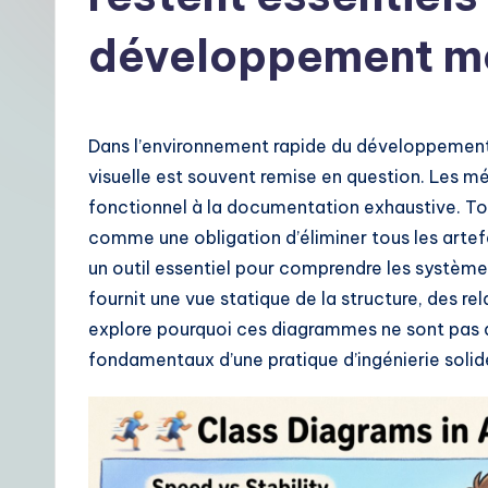
t
développement m
F
r
Dans l’environnement rapide du développement 
e
visuelle est souvent remise en question. Les mét
n
fonctionnel à la documentation exhaustive. To
comme une obligation d’éliminer tous les arte
c
un outil essentiel pour comprendre les système
h
fournit une vue statique de la structure, des re
explore pourquoi ces diagrammes ne sont pas 
|
fondamentaux d’une pratique d’ingénierie solid
Y
o
u