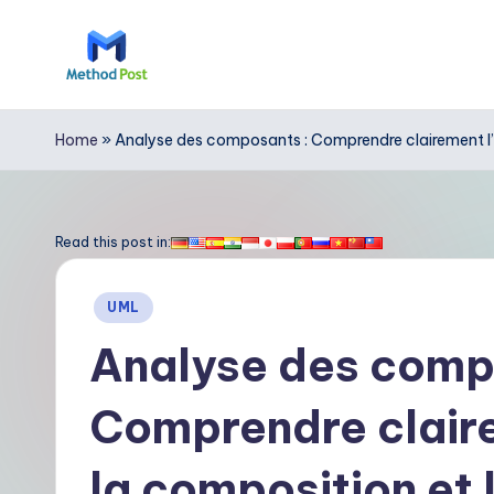
Skip
to
M
content
e
Home
»
Analyse des composants : Comprendre clairement l’a
t
h
Read this post in:
o
Posted
UML
d
in
Analyse des comp
P
Comprendre claire
o
s
la composition et 