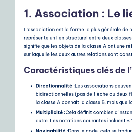
o
1. Association : Le 
A
I
L’association est la forme la plus générale de 
&
représente un lien structurel entre deux classes.
signifie que les objets de la classe A ont une ré
S
sur laquelle les deux autres relations sont const
o
Caractéristiques clés de l
ft
Directionnalité :
Les associations peuvent
w
bidirectionnelles (pas de flèche ou deux f
a
la classe A connaît la classe B, mais que l
r
Multiplicité :
Cela définit combien d’instan
autre. Les notations courantes incluent « 1 »
e
Navigabilité :
Dans le code, cela se tradu