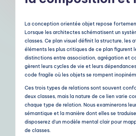
t
F
La conception orientée objet repose fortement 
r
Lorsque les architectes schématisent un syst
classes. Ce plan visuel définit la structure, les a
e
éléments les plus critiques de ce plan figurent 
n
distinctions entre association, agrégation et 
gèrent leurs cycles de vie et leurs dépendanc
c
code fragile où les objets se rompent inopiném
h
Ces trois types de relations sont souvent confon
|
deux classes, mais la nature de ce lien varie 
chaque type de relation. Nous examinerons leurs
Y
sémantique et la manière dont elles se traduisen
o
disposerez d’un modèle mental clair pour map
de classes.
u