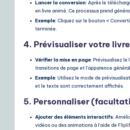
Lancer la conversion
: Après le téléchar
S
en livre animé. Ce processus prend génér
o
Exemple
: Cliquez sur le bouton « Convert
lu
terminée.
ti
4. Prévisualiser votre livr
o
Vérifier la mise en page
: Prévisualisez le
n
transitions de page et l’apparence généra
s
Exemple
: Utilisez le mode de prévisualisa
et le texte sont correctement affichés.
5. Personnaliser (facultati
Ajouter des éléments interactifs
: Amélio
vidéos ou des animations à l’aide de
Flipli