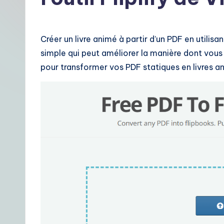
t
F
Créer un livre animé à partir d’un PDF en utilisa
r
simple qui peut améliorer la manière dont vou
pour transformer vos PDF statiques en livres an
e
n
c
h
|
Y
o
u