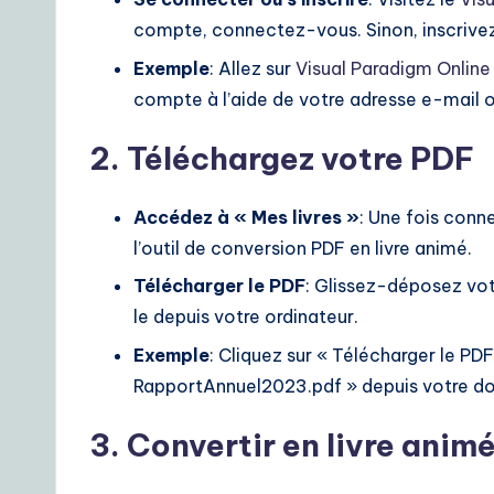
o
compte, connectez-vous. Sinon, inscriv
A
Exemple
: Allez sur
Visual Paradigm Online
I
compte à l’aide de votre adresse e-mail o
&
2. Téléchargez votre PDF
S
Accédez à « Mes livres »
: Une fois conne
o
l’outil de conversion PDF en livre animé.
ft
Télécharger le PDF
: Glissez-déposez vot
le depuis votre ordinateur.
w
Exemple
: Cliquez sur « Télécharger le PD
a
RapportAnnuel2023.pdf » depuis votre d
r
3. Convertir en livre anim
e