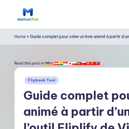
Skip
to
M
content
e
Home
»
Guide complet pour créer un livre animé à partir d’un 
t
h
Read this post in:
o
Posted
Flipbook Tool
d
in
Guide complet pour
P
animé à partir d’un
o
s
l’outil Fliplify de