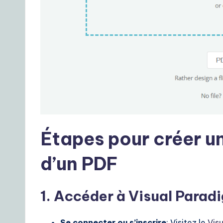
r
D
a
il
y
G
Étapes pour créer un
ui
d’un PDF
d
e
1. Accéder à Visual Parad
t
Se connecter ou s’inscrire
: Visitez le
Vis