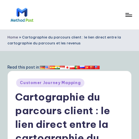
Skip
to
M
content
e
Home
»
Cartographie du parcours client : le lien direct entre la
cartographie du parcours et les revenus
t
h
o
Read this post in:
d
Posted
Customer Journey Mapping
P
in
Cartographie du
o
s
parcours client : le
t
lien direct entre la
F
cartographie du