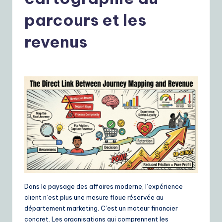
r
e
parcours et les
n
revenus
c
h
|
Y
o
u
r
D
ai
Dans le paysage des affaires moderne, l’expérience
ly
client n’est plus une mesure floue réservée au
département marketing. C’est un moteur financier
G
concret. Les organisations qui comprennent les