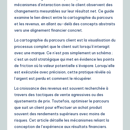
ui
mécanismes d’interaction avec le client observent des
changements mesurables sur leur résultat net. Ce guide
d
examine le lien direct entre la cartographie du parcours
e
et les revenus, en allant au-delà des concepts abstraits
vers une alignement financier concret.
t
La cartographie du parcours client est la visualisation du
o
processus complet que le client suit lorsqu’il interagit
A
avec une marque. Ce n’est pas simplement un schéma ;
c’est un outil stratégique qui met en évidence les points
I
de friction où la valeur potentielle s’évapore. Lorsqu’elle
&
est exécutée avec précision, cette pratique révèle où
l’argent est perdu et comment le récupérer.
S
La croissance des revenus est souvent recherchée à
o
travers des tactiques de vente agressives ou des
ft
ajustements de prix. Toutefois, optimiser le parcours
que suit un client pour effectuer un achat produit
w
souvent des rendements supérieurs avec moins de
a
risques. Cet article détaille les mécanismes reliant la
conception de l’expérience aux résultats financiers.
r