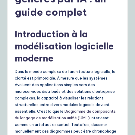
r
e
guide complet
n
c
Introduction à la
h
modélisation logicielle
|
moderne
Y
o
Dans le monde complexe de l’architecture logicielle, la
u
clarté est primordiale. À mesure que les systèmes
évoluent des applications simples vers des
r
microservices distribués et des solutions d’entreprise
D
complexes, la capacité à visualiser les relations
structurelles entre divers modules logiciels devient
ai
essentielle. C’est là que le
Diagramme de composants
ly
du langage de modélisation unifié (UML)
intervient
comme un artefact essentiel. Toutefois, dessiner
G
manuellement ces diagrammes peut être chronophage