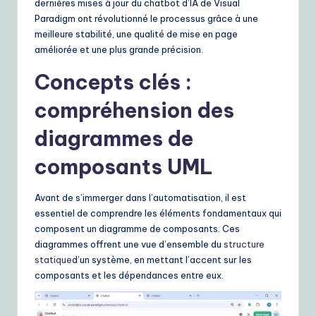
dernières mises à jour du chatbot d’IA de Visual
e
Paradigm ont révolutionné le processus grâce à une
meilleure stabilité, une qualité de mise en page
S
améliorée et une plus grande précision.
o
Concepts clés :
lu
compréhension des
ti
diagrammes de
o
n
composants UML
s
Avant de s’immerger dans l’automatisation, il est
essentiel de comprendre les éléments fondamentaux qui
composent un diagramme de composants. Ces
diagrammes offrent une vue d’ensemble du
structure
statique
d’un système, en mettant l’accent sur les
composants et les dépendances entre eux.