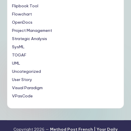
Flipbook Tool
Flowchart
OpenDocs
Project Management
Strategic Analysis
SysML
TOGAF
UML
Uncategorized
User Story
Visual Paradigm
VPasCode
Copyright 2026 —
Method Post French | Your Daily