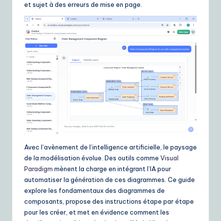
ui
et sujet à des erreurs de mise en page.
d
e
t
o
A
I
&
S
Avec l’avènement de l’intelligence artificielle, le paysage
o
de la modélisation évolue. Des outils comme
Visual
ft
Paradigm
mènent la charge en intégrant l’IA pour
automatiser la génération de ces diagrammes. Ce guide
w
explore les fondamentaux des diagrammes de
a
composants, propose des instructions étape par étape
pour les créer, et met en évidence comment les
r