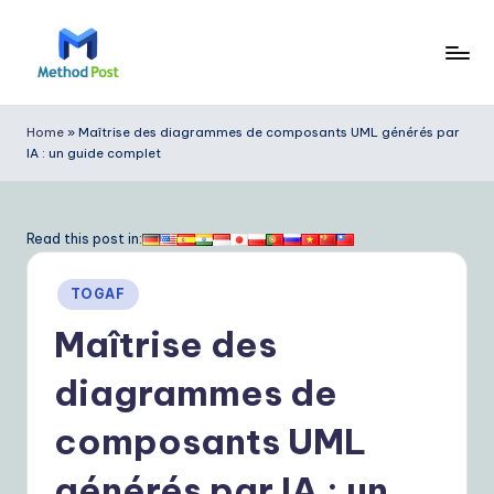
Skip
to
M
content
e
Home
»
Maîtrise des diagrammes de composants UML générés par
IA : un guide complet
t
h
o
Read this post in:
d
Posted
TOGAF
P
in
Maîtrise des
o
s
diagrammes de
t
composants UML
F
générés par IA : un