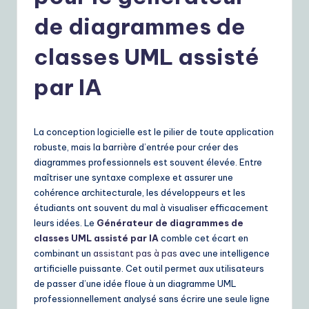
r
de diagrammes de
e
n
classes UML assisté
c
par IA
h
|
La conception logicielle est le pilier de toute application
Y
robuste, mais la barrière d’entrée pour créer des
o
diagrammes professionnels est souvent élevée. Entre
maîtriser une syntaxe complexe et assurer une
u
cohérence architecturale, les développeurs et les
r
étudiants ont souvent du mal à visualiser efficacement
leurs idées. Le
Générateur de diagrammes de
D
classes UML assisté par IA
comble cet écart en
ai
combinant un
assistant pas à pas
avec une intelligence
artificielle puissante. Cet outil permet aux utilisateurs
ly
de passer d’une idée floue à un diagramme UML
G
professionnellement analysé sans écrire une seule ligne