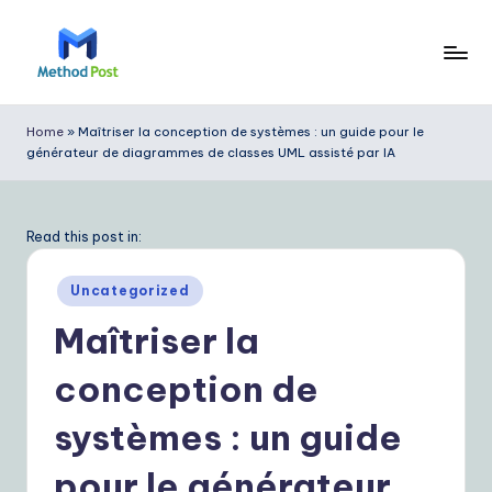
Skip
to
M
content
e
Home
»
Maîtriser la conception de systèmes : un guide pour le
générateur de diagrammes de classes UML assisté par IA
t
h
o
Read this post in:
d
Posted
Uncategorized
P
in
Maîtriser la
o
conception de
s
t
systèmes : un guide
F
pour le générateur