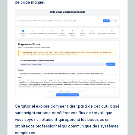
de code manuel.
ui
d
e
t
o
A
I
&
S
o
ft
Ce tutoriel explore comment tirer parti de cet outil basé
w
sur navigateur pour accélérer vos flux de travail, que
vous soyez un étudiant qui apprend les bases ou un
a
architecte professionnel qui communique des systèmes
r
complexes.