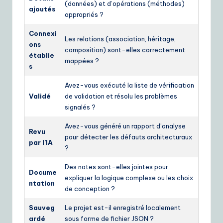
(données) et d’opérations (méthodes)
ajoutés
appropriés ?
Connexi
Les relations (association, héritage,
ons
composition) sont-elles correctement
établie
mappées ?
s
Avez-vous exécuté la liste de vérification
Validé
de validation et résolu les problèmes
signalés ?
Avez-vous généré un rapport d’analyse
Revu
pour détecter les défauts architecturaux
par l’IA
?
Des notes sont-elles jointes pour
Docume
expliquer la logique complexe ou les choix
ntation
de conception ?
Sauveg
Le projet est-il enregistré localement
ardé
sous forme de fichier JSON ?