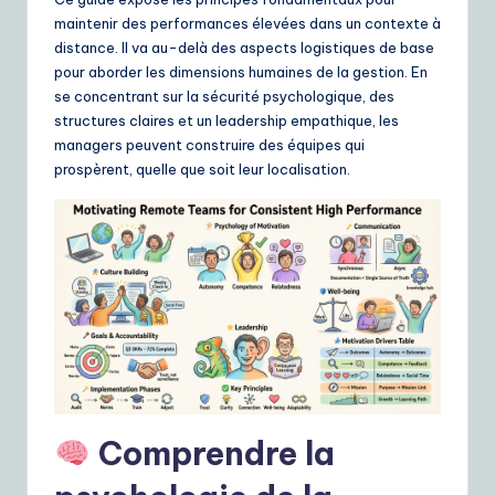
ui
maintenir des performances élevées dans un contexte à
d
distance. Il va au-delà des aspects logistiques de base
pour aborder les dimensions humaines de la gestion. En
e
se concentrant sur la sécurité psychologique, des
t
structures claires et un leadership empathique, les
managers peuvent construire des équipes qui
o
prospèrent, quelle que soit leur localisation.
A
I
&
S
o
ft
w
Comprendre la
a
r