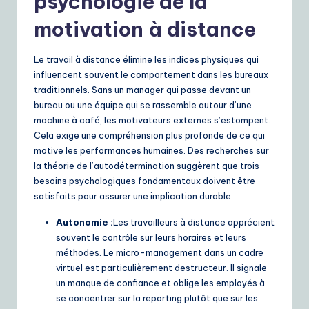
psychologie de la
e
motivation à distance
S
Le travail à distance élimine les indices physiques qui
o
influencent souvent le comportement dans les bureaux
lu
traditionnels. Sans un manager qui passe devant un
bureau ou une équipe qui se rassemble autour d’une
ti
machine à café, les motivateurs externes s’estompent.
o
Cela exige une compréhension plus profonde de ce qui
motive les performances humaines. Des recherches sur
n
la théorie de l’autodétermination suggèrent que trois
s
besoins psychologiques fondamentaux doivent être
satisfaits pour assurer une implication durable.
Autonomie :
Les travailleurs à distance apprécient
souvent le contrôle sur leurs horaires et leurs
méthodes. Le micro-management dans un cadre
virtuel est particulièrement destructeur. Il signale
un manque de confiance et oblige les employés à
se concentrer sur la reporting plutôt que sur les