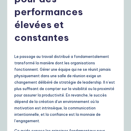
r
e
performances
n
élevées et
c
constantes
h
|
Y
Le passage au travail distribué a fondamentalement
transformé la manière dont les organisations
o
fonctionnent. Gérer une équipe qui ne se réunit jamais
u
physiquement dans une salle de réunion exige un
changement délibéré de stratégie de leadership. Il n’est
r
plus suffisant de compter sur la visibilité ou la proximité
D
pour assurer la productivité. En revanche, le succès
dépend de la création d’un environnement où la
ai
motivation est intrinsèque, la communication
ly
intentionnelle, et la confiance est la monnaie de
l’engagement.
G
Ce guide expose les principes fondamentaux pour