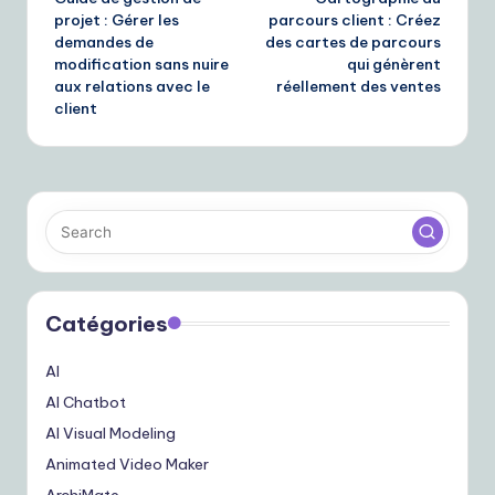
navigation
projet : Gérer les
parcours client : Créez
demandes de
des cartes de parcours
modification sans nuire
qui génèrent
aux relations avec le
réellement des ventes
client
Catégories
AI
AI Chatbot
AI Visual Modeling
Animated Video Maker
ArchiMate