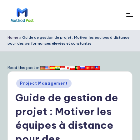
Skip
to
M
content
e
Home
»
Guide de gestion de projet : Motiver les équipes à distance
pour des performances élevées et constantes
t
h
o
Read this post in:
d
Posted
Project Management
P
in
Guide de gestion de
o
s
projet : Motiver les
t
équipes à distance
F
pour des