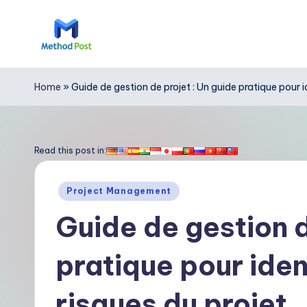
Skip
to
M
content
e
Home
»
Guide de gestion de projet : Un guide pratique pour id
t
h
Read this post in:
o
Posted
Project Management
d
in
Guide de gestion d
P
pratique pour ident
o
s
risques du projet