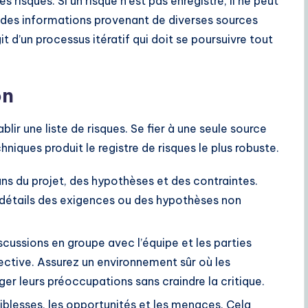
s risques. Si un risque n’est pas enregistré, il ne peut
ir des informations provenant de diverses sources
it d’un processus itératif qui doit se poursuivre tout
on
lir une liste de risques. Se fier à une seule source
niques produit le registre de risques le plus robuste.
s du projet, des hypothèses et des contraintes.
s détails des exigences ou des hypothèses non
scussions en groupe avec l’équipe et les parties
lective. Assurez un environnement sûr où les
ger leurs préoccupations sans craindre la critique.
aiblesses, les opportunités et les menaces. Cela