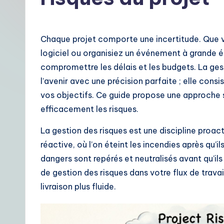
t
F
Chaque projet comporte une incertitude. Que vo
r
logiciel ou organisiez un événement à grande 
compromettre les délais et les budgets. La gest
e
l’avenir avec une précision parfaite ; elle cons
n
vos objectifs. Ce guide propose une approche st
efficacement les risques.
c
La gestion des risques est une discipline proacti
h
réactive, où l’on éteint les incendies après qu’
|
dangers sont repérés et neutralisés avant qu’i
de gestion des risques dans votre flux de travai
Y
livraison plus fluide.
o
u