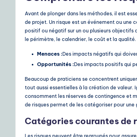
o
A
Avant de plonger dans les méthodes, il est esse
de projet. Un risque est un événement ou une cond
I
positif ou négatif sur un ou plusieurs objectif
&
le périmètre, le calendrier, le coût et la qualité.
S
Menaces :
Des impacts négatifs qui doiven
o
Opportunités :
Des impacts positifs qui p
ft
Beaucoup de praticiens se concentrent uniquem
tout aussi essentielles à la création de valeur. 
w
consomment les réserves de contingence et mett
a
de risques permet de les catégoriser pour une 
r
Catégories courantes de 
e
Les risques peuvent être regroupés pour assur