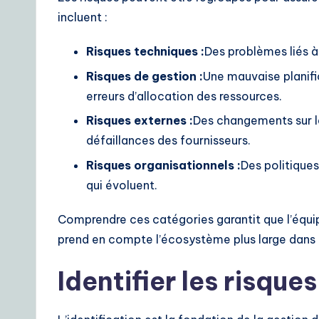
S
incluent :
o
Risques techniques :
Des problèmes liés à
lu
Risques de gestion :
Une mauvaise planif
erreurs d’allocation des ressources.
ti
Risques externes :
Des changements sur l
o
défaillances des fournisseurs.
n
Risques organisationnels :
Des politiques
qui évoluent.
s
Comprendre ces catégories garantit que l’équi
prend en compte l’écosystème plus large dans l
Identifier les risque