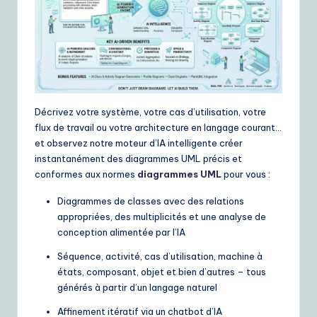
ui
d
e
t
o
Décrivez votre système, votre cas d’utilisation, votre
A
flux de travail ou votre architecture en langage courant…
et observez notre moteur d’IA intelligente créer
I
instantanément des diagrammes UML précis et
&
conformes aux normes
diagrammes UML
pour vous :
S
Diagrammes de classes avec des relations
o
appropriées, des multiplicités et une analyse de
conception alimentée par l’IA
ft
Séquence, activité, cas d’utilisation, machine à
w
états, composant, objet et bien d’autres – tous
a
générés à partir d’un langage naturel
r
Affinement itératif via un chatbot d’IA