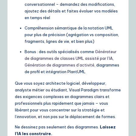
conversationnel – demandez des modifications,
e
ajoutez des détails et faites évoluer vos modèles
S
en temps réel
o
Compréhension sémantique de la notation UML
pour plus de précision (agrégation vs composition,
lu
fragments, lignes de vie, et bien plus)
ti
Bonus : des outils spécialisés comme
Générateur
o
de diagrammes de classes UML assisté par l’IA
,
Génération de diagrammes d’activité
, diagrammes
n
de profil et intégration PlantUML
s
Que vous soyez architecte logiciel, développeur,
analyste métier ou étudiant, Visual Paradigm transforme
des exigences complexes en diagrammes clairs et
professionnels plus rapidement que jamais – vous
libérant pour vous concentrer sur la stratégie et
l’innovation, et non pas sur le déplacement de formes.
Ne dessinez pas seulement des diagrammes.
Laissez
l’IA les construire.