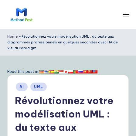
Skip
to
M
content
e
Home
»
Révolutionnez votre modélisation UML : du texte aux
diagrammes professionnels en quelques secondes avec l’IA de
t
Visual Paradigm
h
o
Read this post in:
d
P
Posted
AI
UML
in
o
Révolutionnez votre
s
modélisation UML :
t
du texte aux
F