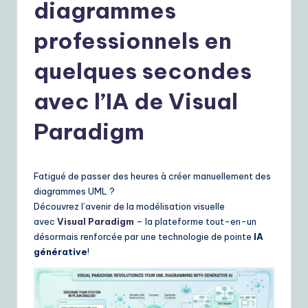
r
diagrammes
e
professionnels en
n
quelques secondes
c
h
avec l’IA de Visual
|
Paradigm
Y
o
Fatigué de passer des heures à créer manuellement des
u
diagrammes UML ?
r
Découvrez l’avenir de la modélisation visuelle
avec
Visual Paradigm
– la plateforme tout-en-un
D
désormais renforcée par une technologie de pointe
IA
ai
générative
!
ly
G