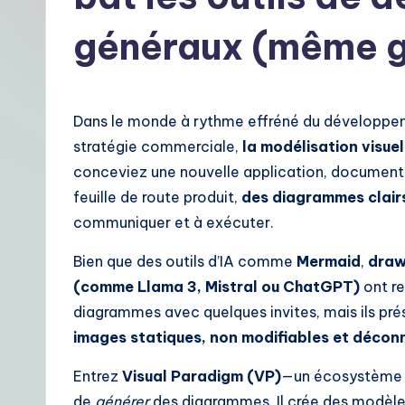
t
généraux (même g
F
r
Dans le monde à rythme effréné du développemen
e
stratégie commerciale,
la modélisation visuel
n
conceviez une nouvelle application, documentie
feuille de route produit,
des diagrammes clairs
c
communiquer et à exécuter.
h
Bien que des outils d’IA comme
Mermaid
,
draw
|
(comme Llama 3, Mistral ou ChatGPT)
ont re
diagrammes avec quelques invites, mais ils pré
Y
images statiques, non modifiables et décon
o
Entrez
Visual Paradigm (VP)
—un écosystème I
u
de
générer
des diagrammes. Il crée des modèl