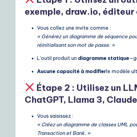
S
exemple, draw.io, éditeur
o
Vous collez une invite comme :
lu
« Générez un diagramme de séquence pour u
ti
réinitialisant son mot de passe. »
o
L’outil produit un
diagramme statique
—gé
n
Aucune capacité à modifier
le modèle ult
s
Étape 2 : Utilisez un L
ChatGPT, Llama 3, Claude
Vous saisissez :
« Créez un diagramme de classes UML pou
Transaction et Bank. »