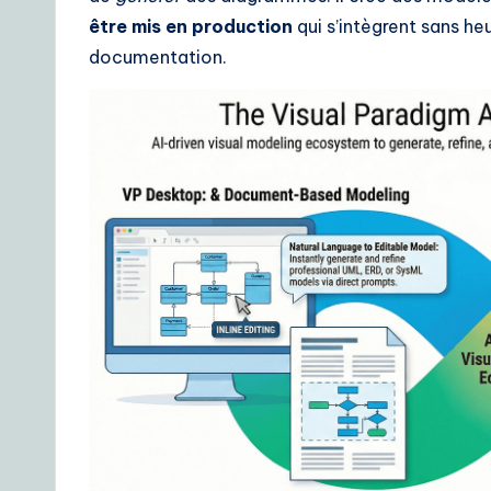
être mis en production
qui s’intègrent sans he
r
documentation.
D
a
il
y
G
ui
d
e
t