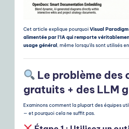
o
A
I
Cet article explique pourquoi
Visual Paradigm
&
alimentée par l’IA qui remporte véritablement
usage général
, même lorsqu’ils sont utilisés 
S
o
Le problème des o
ft
w
gratuits + des LLM 
a
Examinons comment la plupart des équipes utili
r
— et pourquoi cela ne suffit pas.
e
Étape 1 : Utilisez un out