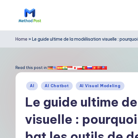
Skip
to
M
content
e
Home
»
Le guide ultime de la modélisation visuelle : pourqu
t
h
Read this post in:
o
Posted
AI
AI Chatbot
AI Visual Modeling
d
in
Le guide ultime de
P
visuelle : pourquo
o
s
bat les outils de d