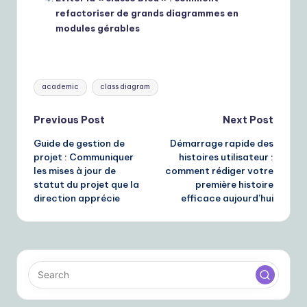
refactoriser de grands diagrammes en
modules gérables
Tags:
academic
class diagram
Post
Previous Post
Next Post
Guide de gestion de
Démarrage rapide des
navigation
projet : Communiquer
histoires utilisateur :
les mises à jour de
comment rédiger votre
statut du projet que la
première histoire
direction apprécie
efficace aujourd’hui