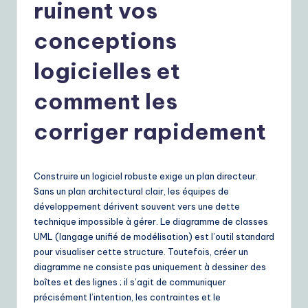
r
ruinent vos
e
conceptions
n
logicielles et
c
h
comment les
|
corriger rapidement
Y
o
Construire un logiciel robuste exige un plan directeur.
u
Sans un plan architectural clair, les équipes de
r
développement dérivent souvent vers une dette
technique impossible à gérer. Le diagramme de classes
D
UML (langage unifié de modélisation) est l’outil standard
ai
pour visualiser cette structure. Toutefois, créer un
diagramme ne consiste pas uniquement à dessiner des
ly
boîtes et des lignes ; il s’agit de communiquer
G
précisément l’intention, les contraintes et le