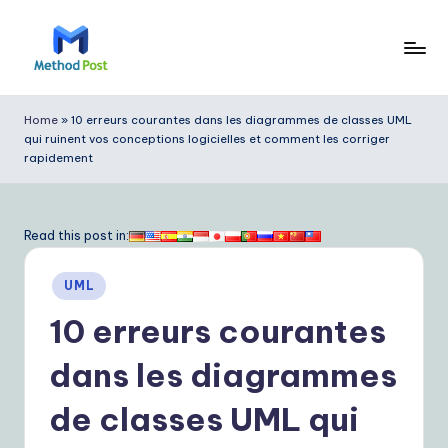
Skip
to
M
content
e
Home
»
10 erreurs courantes dans les diagrammes de classes UML
qui ruinent vos conceptions logicielles et comment les corriger
t
rapidement
h
o
Read this post in:
d
P
Posted
UML
in
o
10 erreurs courantes
s
dans les diagrammes
t
de classes UML qui
F