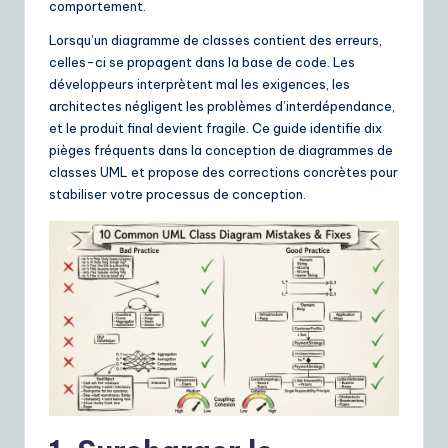
comportement.
ui
Lorsqu’un diagramme de classes contient des erreurs,
d
celles-ci se propagent dans la base de code. Les
e
développeurs interprètent mal les exigences, les
architectes négligent les problèmes d’interdépendance,
t
et le produit final devient fragile. Ce guide identifie dix
o
pièges fréquents dans la conception de diagrammes de
classes UML et propose des corrections concrètes pour
A
stabiliser votre processus de conception.
I
&
S
o
ft
w
a
r