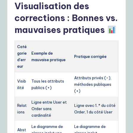
Visualisation des
corrections : Bonnes vs.
mauvaises pratiques
Caté
gorie
Exemple de
Pratique corrigée
d’err
mauvaise pratique
eur
Attributs privés (-),
Visib
Tous les attributs
méthodes publiques
ilité
publics (+)
(+)
Ligne entre User et
Relat
Ligne avec 1..* du côté
Order sans
ions
Order, 1 du côté User
cardinalité
Le diagramme de
Le diagramme de
Abst
classe inclut une
classe inclut