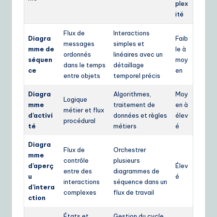
plex
ité
Flux de
Interactions
Diagra
Faib
messages
simples et
mme de
le à
ordonnés
linéaires avec un
séquen
moy
dans le temps
détaillage
ce
en
entre objets
temporel précis
Diagra
Algorithmes,
Moy
Logique
mme
traitement de
en à
métier et flux
d’activi
données et règles
élev
procédural
té
métiers
é
Diagra
Flux de
Orchestrer
mme
contrôle
plusieurs
d’aperç
Élev
entre des
diagrammes de
u
é
interactions
séquence dans un
d’intera
complexes
flux de travail
ction
États et
Gestion du cycle