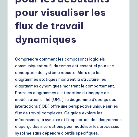
r
e
pour visualiser les
n
flux de travail
c
dynamiques
h
|
Y
Comprendre comment les composants logiciels
communiquent au fil du temps est essentiel pour une
o
conception de système robuste. Alors que les
u
diagrammes statiques montrent la structure, les
diagrammes dynamiques montrent le comportement.
r
Parmi les diagrammes d’interaction du langage de
D
modélisation unifié (UML), le diagramme d’aperçu des
interactions (IOD) offre une perspective unique sur les
ai
flux de travail complexes. Ce guide explore les
ly
mécanismes, la syntaxe et l’application des diagrammes
d’aperçu des interactions pour modéliser les processus
G
système sans dépendre d’outils spécifiques.