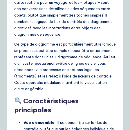
carte routière pour un voyage, où les « étapes » sont
e
des conversations détaillées ou des séquences entre
objets, plutôt que simplement des tâches simples. Il
S
combine la logique de flux de contrôle des diagrammes
o
d’activité avec les interactions entre objets des
diagrammes de séquence.
lu
Ce type de diagramme est particulièrement utile lorsque
ti
un processus est trop complexe pour être entièrement
o
représenté dans un seul diagramme de séquence. Au lieu
d’un vaste réseau enchevêtré de lignes de vie, vous
n
décomposez le processus en sections logiques
s
(fragments) et les reliez à l’aide de nœuds de contrôle.
Cette approche modulaire maintient la visualisation
claire et gérable.
Caractéristiques
principales
Vue d’ensemble :
Il se concentre sur le flux de
contrôle plutôt que sur les échanges individuels de