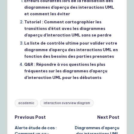
Erreurs courantes lors de la réalisation des
diagrammes d’aperçu des interactions UML
et comment les éviter
Tutoriel : Comment cartographier les
transitions d’état avec les diagrammes
d’aperçu d’interaction UML sans se perdre
La liste de contrôle ultime pour valider votre
diagramme d’aperçu des interactions UML en
fonction des besoins des parties prenantes
Q&R : Répondre à vos questions les plus
fréquentes sur les diagrammes d’aperçu
d’interaction UML pour les débutants
Tags:
academic
interaction overview diagram
Post
Previous Post
Next Post
Alerte étude de cas :
Diagrammes d’aperçu
navigation
Comment un co-
des interactions UML