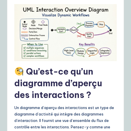
ui
d
e
t
o
A
I
Qu’est-ce qu’un
&
S
diagramme d’aperçu
o
des interactions ?
ft
Un diagramme d’aperçu des interactions est un type de
w
diagramme d’activité qui intègre des diagrammes
a
d’interaction. Il fournit une vue d’ensemble du flux de
contrôle entre les interactions. Pensez-y comme une
r