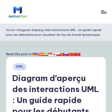
Skip
to
M
content
e
Home
»
Diagram d’aperçu des interactions UML : Un guide rapide
pour les débutants pour visualiser les flux de travail dynamiques
t
h
o
Read this post in:
d
Posted
UML
P
in
Diagram d’aperçu
o
s
des interactions UML
t
: Un guide rapide
F
pour les débutants