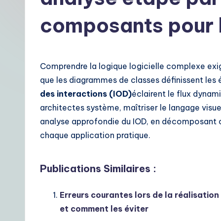
t
composants pour l
F
r
Comprendre la logique logicielle complexe exig
e
que les diagrammes de classes définissent les
n
des interactions (IOD)
éclairent le flux dynam
architectes système, maîtriser le langage visu
c
analyse approfondie du IOD, en décomposant 
h
chaque application pratique.
|
Publications Similaires :
Y
o
Erreurs courantes lors de la réalisati
et comment les éviter
u