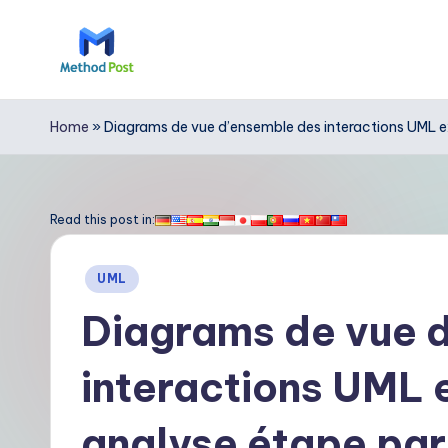
Skip
to
M
content
e
Home
»
Diagrams de vue d’ensemble des interactions UML e
t
h
Read this post in:
o
Posted
UML
d
in
Diagrams de vue 
P
interactions UML e
o
s
analyse étape par