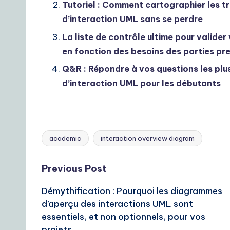
Tutoriel : Comment cartographier les t
r
d’interaction UML sans se perdre
D
La liste de contrôle ultime pour valid
en fonction des besoins des parties pr
a
Q&R : Répondre à vos questions les plu
il
d’interaction UML pour les débutants
y
G
academic
interaction overview diagram
Tags:
ui
d
Post
Previous Post
e
Démythification : Pourquoi les diagrammes
navigation
d’aperçu des interactions UML sont
t
essentiels, et non optionnels, pour vos
projets