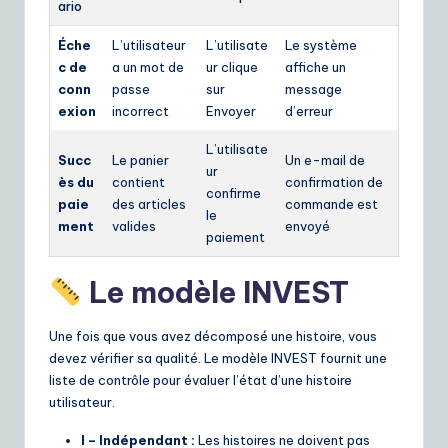
ario
Éche
L’utilisateur
L’utilisate
Le système
c de
a un mot de
ur clique
affiche un
conn
passe
sur
message
exion
incorrect
Envoyer
d’erreur
L’utilisate
Succ
Le panier
Un e-mail de
ur
ès du
contient
confirmation de
confirme
paie
des articles
commande est
le
ment
valides
envoyé
paiement
Le modèle INVEST
Une fois que vous avez décomposé une histoire, vous
devez vérifier sa qualité. Le modèle INVEST fournit une
liste de contrôle pour évaluer l’état d’une histoire
utilisateur.
I – Indépendant :
Les histoires ne doivent pas