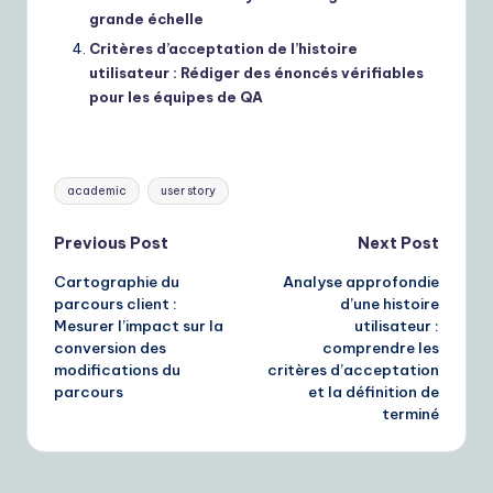
grande échelle
Critères d’acceptation de l’histoire
utilisateur : Rédiger des énoncés vérifiables
pour les équipes de QA
Tags:
academic
user story
Post
Previous Post
Next Post
Cartographie du
Analyse approfondie
navigation
parcours client :
d’une histoire
Mesurer l’impact sur la
utilisateur :
conversion des
comprendre les
modifications du
critères d’acceptation
parcours
et la définition de
terminé