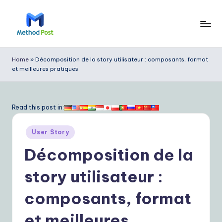
Skip
to
M
content
e
Home
»
Décomposition de la story utilisateur : composants, format
et meilleures pratiques
t
h
o
Read this post in:
d
Posted
User Story
P
in
Décomposition de la
o
s
story utilisateur :
t
composants, format
F
et meilleures