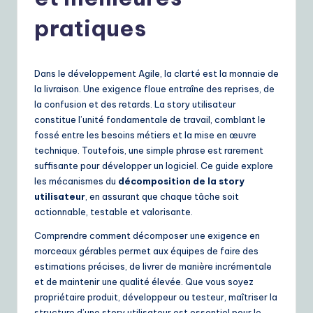
r
e
pratiques
n
c
Dans le développement Agile, la clarté est la monnaie de
h
la livraison. Une exigence floue entraîne des reprises, de
la confusion et des retards. La story utilisateur
|
constitue l’unité fondamentale de travail, comblant le
Y
fossé entre les besoins métiers et la mise en œuvre
technique. Toutefois, une simple phrase est rarement
o
suffisante pour développer un logiciel. Ce guide explore
u
les mécanismes du
décomposition de la story
utilisateur
, en assurant que chaque tâche soit
r
actionnable, testable et valorisante.
D
Comprendre comment décomposer une exigence en
ai
morceaux gérables permet aux équipes de faire des
estimations précises, de livrer de manière incrémentale
ly
et de maintenir une qualité élevée. Que vous soyez
G
propriétaire produit, développeur ou testeur, maîtriser la
structure d’une story utilisateur est essentiel pour le