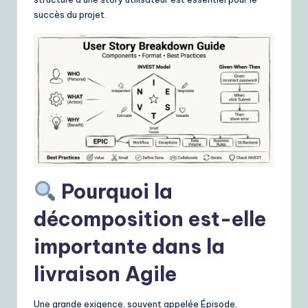
ui
succès du projet.
d
e
t
o
A
I
&
Pourquoi la
S
o
décomposition est-elle
ft
importante dans la
w
livraison Agile
a
r
Une grande exigence, souvent appelée Épisode,