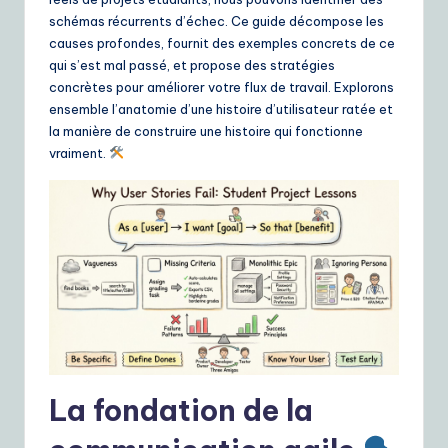
ui
schémas récurrents d’échec. Ce guide décompose les
d
causes profondes, fournit des exemples concrets de ce
qui s’est mal passé, et propose des stratégies
e
concrètes pour améliorer votre flux de travail. Explorons
t
ensemble l’anatomie d’une histoire d’utilisateur ratée et
la manière de construire une histoire qui fonctionne
o
vraiment.
A
I
&
S
o
ft
w
La fondation de la
a
r