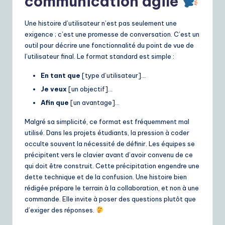
communication agile
e
Une histoire d’utilisateur n’est pas seulement une
S
exigence ; c’est une promesse de conversation. C’est un
o
outil pour décrire une fonctionnalité du point de vue de
l’utilisateur final. Le format standard est simple :
lu
En tant que
[type d’utilisateur]…
ti
Je veux
[un objectif]…
o
Afin que
[un avantage]…
n
Malgré sa simplicité, ce format est fréquemment mal
s
utilisé. Dans les projets étudiants, la pression à coder
occulte souvent la nécessité de définir. Les équipes se
précipitent vers le clavier avant d’avoir convenu de ce
qui doit être construit. Cette précipitation engendre une
dette technique et de la confusion. Une histoire bien
rédigée prépare le terrain à la collaboration, et non à une
commande. Elle invite à poser des questions plutôt que
d’exiger des réponses.