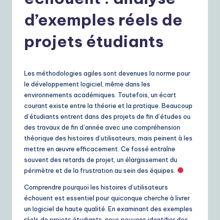
r
e
d’exemples réels de
n
projets étudiants
c
h
Les méthodologies agiles sont devenues la norme pour
|
le développement logiciel, même dans les
Y
environnements académiques. Toutefois, un écart
courant existe entre la théorie et la pratique. Beaucoup
o
d’étudiants entrent dans des projets de fin d’études ou
u
des travaux de fin d’année avec une compréhension
théorique des histoires d’utilisateurs, mais peinent à les
r
mettre en œuvre efficacement. Ce fossé entraîne
D
souvent des retards de projet, un élargissement du
périmètre et de la frustration au sein des équipes.
ai
Comprendre pourquoi les histoires d’utilisateurs
ly
échouent est essentiel pour quiconque cherche à livrer
G
un logiciel de haute qualité. En examinant des exemples
réels de projets étudiants, nous pouvons identifier des