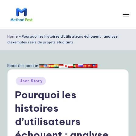
Skip
to
M
content
e
Home
»
Pourquoi les histoires d’utilisateurs échouent : analyse
d’exemples réels de projets étudiants
t
h
o
Read this post in:
d
Posted
User Story
P
in
Pourquoi les
o
s
histoires
t
d’utilisateurs
F
échouent : analyse