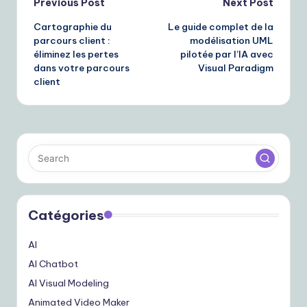
Post
Previous Post
Next Post
Cartographie du
Le guide complet de la
navigation
parcours client :
modélisation UML
éliminez les pertes
pilotée par l’IA avec
dans votre parcours
Visual Paradigm
client
Catégories
AI
AI Chatbot
AI Visual Modeling
Animated Video Maker