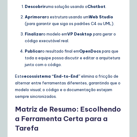
Descobrir
uma solução usando o
Chatbot
.
Aprimorar
a estrutura usando um
Web Studio
(para garantir que siga os padrões C4 ou UML).
Finalizar
o modelo em
VP Desktop
para gerar o
código executável real.
Publicar
o resultado final em
OpenDocs
para que
toda a equipe possa discutir e editar a arquitetura
junto com o código.
Este
ecossistema “End-to-End”
elimina a fricção de
alternar entre ferramentas diferentes, garantindo que o
modelo visual, o código e a documentação estejam
sempre sincronizados.
Matriz de Resumo: Escolhendo
a Ferramenta Certa para a
Tarefa