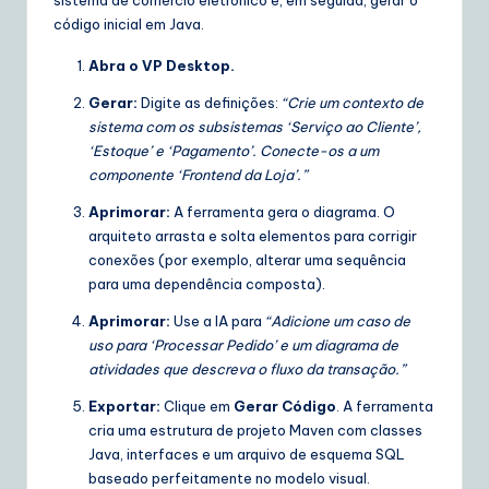
sistema de comércio eletrônico e, em seguida, gerar o
código inicial em Java.
Abra o VP Desktop.
Gerar:
Digite as definições:
“Crie um contexto de
sistema com os subsistemas ‘Serviço ao Cliente’,
‘Estoque’ e ‘Pagamento’. Conecte-os a um
componente ‘Frontend da Loja’.”
Aprimorar:
A ferramenta gera o diagrama. O
arquiteto arrasta e solta elementos para corrigir
conexões (por exemplo, alterar uma sequência
para uma dependência composta).
Aprimorar:
Use a IA para
“Adicione um caso de
uso para ‘Processar Pedido’ e um diagrama de
atividades que descreva o fluxo da transação.”
Exportar:
Clique em
Gerar Código
. A ferramenta
cria uma estrutura de projeto Maven com classes
Java, interfaces e um arquivo de esquema SQL
baseado perfeitamente no modelo visual.