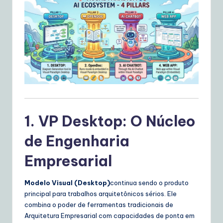
ai
ly
G
ui
d
e
t
1. VP Desktop: O Núcleo
o
A
de Engenharia
I
Empresarial
&
Modelo Visual (Desktop)
continua sendo o produto
S
principal para trabalhos arquitetônicos sérios. Ele
o
combina o poder de ferramentas tradicionais de
Arquitetura Empresarial com capacidades de ponta em
ft