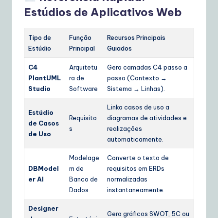
Estúdios de Aplicativos Web
Tipo de
Função
Recursos Principais
Estúdio
Principal
Guiados
C4
Arquitetu
Gera camadas C4 passo a
PlantUML
ra de
passo (Contexto →
Studio
Software
Sistema → Linhas).
Linka casos de uso a
Estúdio
Requisito
diagramas de atividades e
de Casos
s
realizações
de Uso
automaticamente.
Modelage
Converte o texto de
DBModel
m de
requisitos em ERDs
er AI
Banco de
normalizadas
Dados
instantaneamente.
Designer
Gera gráficos SWOT, 5C ou