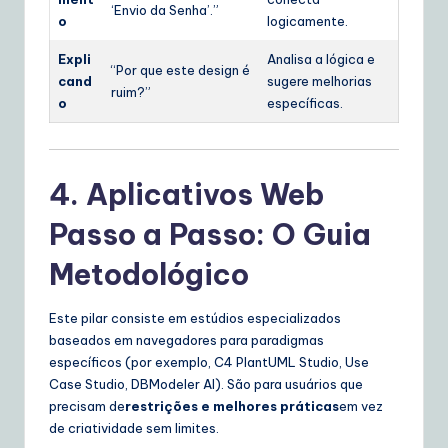
‘Envio da Senha’.”
o
logicamente.
Expli
Analisa a lógica e
“Por que este design é
cand
sugere melhorias
ruim?”
o
específicas.
4. Aplicativos Web
Passo a Passo: O Guia
Metodológico
Este pilar consiste em estúdios especializados
baseados em navegadores para paradigmas
específicos (por exemplo, C4 PlantUML Studio, Use
Case Studio, DBModeler AI). São para usuários que
precisam de
restrições e melhores práticas
em vez
de criatividade sem limites.