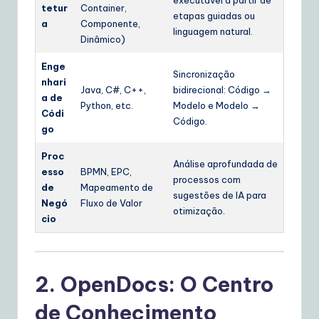
executável a partir de
tetur
Container,
etapas guiadas ou
a
Componente,
linguagem natural.
Dinâmico)
Enge
Sincronização
nhari
Java, C#, C++,
bidirecional: Código →
a de
Python, etc.
Modelo e Modelo →
Códi
Código.
go
Proc
Análise aprofundada de
esso
BPMN, EPC,
processos com
de
Mapeamento de
sugestões de IA para
Negó
Fluxo de Valor
otimização.
cio
2. OpenDocs: O Centro
de Conhecimento