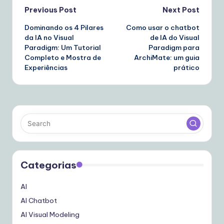
Post
Previous Post
Next Post
Dominando os 4 Pilares
Como usar o chatbot
navigation
da IA no Visual
de IA do Visual
Paradigm: Um Tutorial
Paradigm para
Completo e Mostra de
ArchiMate: um guia
Experiências
prático
Categorias
AI
AI Chatbot
AI Visual Modeling