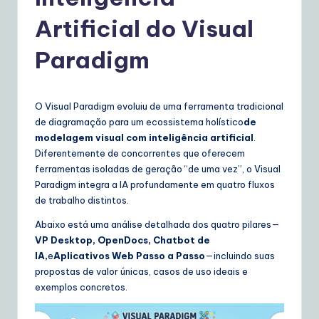
o
rt
Artificial do Visual
u
Paradigm
g
u
O Visual Paradigm evoluiu de uma ferramenta tradicional
e
de diagramação para um ecossistema holístico
de
s
modelagem visual com inteligência artificial
.
Diferentemente de concorrentes que oferecem
e
ferramentas isoladas de geração “de uma vez”, o Visual
|
Paradigm integra a IA profundamente em quatro fluxos
de trabalho distintos.
Y
Abaixo está uma análise detalhada dos quatro pilares—
o
VP Desktop, OpenDocs, Chatbot de
u
IA,
e
Aplicativos Web Passo a Passo
—incluindo suas
propostas de valor únicas, casos de uso ideais e
r
exemplos concretos.
D