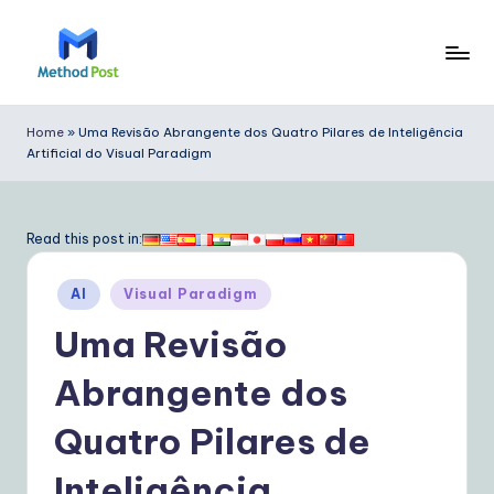
Skip
to
M
content
e
Home
»
Uma Revisão Abrangente dos Quatro Pilares de Inteligência
Artificial do Visual Paradigm
t
h
o
Read this post in:
d
Posted
AI
Visual Paradigm
P
in
Uma Revisão
o
s
Abrangente dos
t
Quatro Pilares de
P
Inteligência