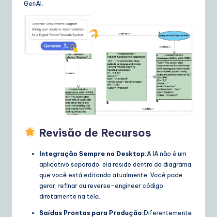
GenAI.
w
a
r
e
S
o
lu
ti
Revisão de Recursos
o
Integração Sempre no Desktop:
A IA não é um
n
aplicativo separado; ela reside dentro do diagrama
s
que você está editando atualmente. Você pode
gerar, refinar ou reverse-engineer código
diretamente na tela.
Saídas Prontas para Produção:
Diferentemente