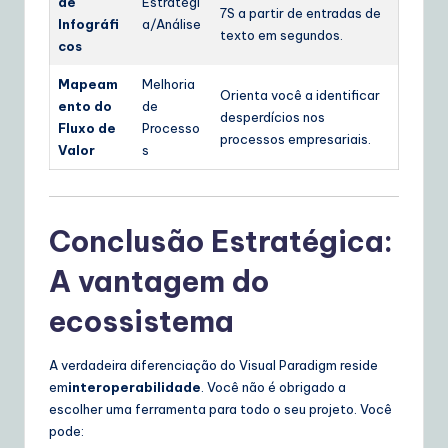
de
Estratégi
7S a partir de entradas de
Infográfi
a/Análise
texto em segundos.
cos
Mapeam
Melhoria
Orienta você a identificar
ento do
de
desperdícios nos
Fluxo de
Processo
processos empresariais.
Valor
s
Conclusão Estratégica:
A vantagem do
ecossistema
A verdadeira diferenciação do Visual Paradigm reside
em
interoperabilidade
. Você não é obrigado a
escolher uma ferramenta para todo o seu projeto. Você
pode: