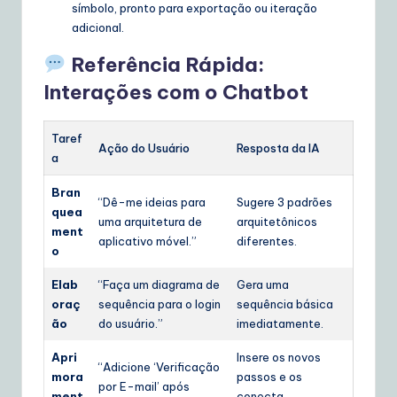
símbolo, pronto para exportação ou iteração
adicional.
Referência Rápida:
Interações com o Chatbot
Taref
Ação do Usuário
Resposta da IA
a
Bran
“Dê-me ideias para
Sugere 3 padrões
quea
uma arquitetura de
arquitetônicos
ment
aplicativo móvel.”
diferentes.
o
Elab
“Faça um diagrama de
Gera uma
oraç
sequência para o login
sequência básica
ão
do usuário.”
imediatamente.
Apri
Insere os novos
“Adicione ‘Verificação
mora
passos e os
por E-mail’ após
ment
conecta