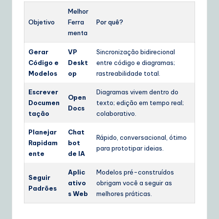
Melhor
Objetivo
Ferra
Por quê?
menta
Gerar
VP
Sincronização bidirecional
Código e
Deskt
entre código e diagramas;
Modelos
op
rastreabilidade total.
Escrever
Diagramas vivem dentro do
Open
Documen
texto; edição em tempo real;
Docs
tação
colaborativo.
Planejar
Chat
Rápido, conversacional, ótimo
Rapidam
bot
para prototipar ideias.
ente
de IA
Aplic
Modelos pré-construídos
Seguir
ativo
obrigam você a seguir as
Padrões
s Web
melhores práticas.