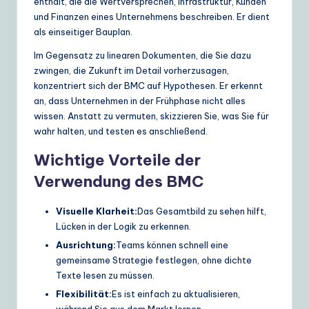
enthält, die die Wertversprechen, Infrastruktur, Kunden
e
und Finanzen eines Unternehmens beschreiben. Er dient
als einseitiger Bauplan.
S
Im Gegensatz zu linearen Dokumenten, die Sie dazu
o
zwingen, die Zukunft im Detail vorherzusagen,
lu
konzentriert sich der BMC auf Hypothesen. Er erkennt
an, dass Unternehmen in der Frühphase nicht alles
ti
wissen. Anstatt zu vermuten, skizzieren Sie, was Sie für
o
wahr halten, und testen es anschließend.
n
Wichtige Vorteile der
s
Verwendung des BMC
Visuelle Klarheit:
Das Gesamtbild zu sehen hilft,
Lücken in der Logik zu erkennen.
Ausrichtung:
Teams können schnell eine
gemeinsame Strategie festlegen, ohne dichte
Texte lesen zu müssen.
Flexibilität:
Es ist einfach zu aktualisieren,
während Sie aus dem Markt lernen.