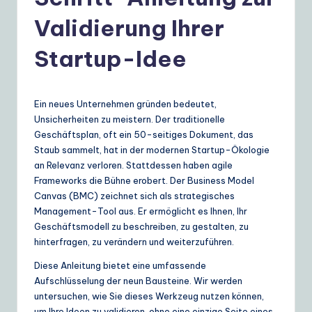
e
r
Validierung Ihrer
m
Startup-Idee
a
n
Ein neues Unternehmen gründen bedeutet,
|
Unsicherheiten zu meistern. Der traditionelle
Y
Geschäftsplan, oft ein 50-seitiges Dokument, das
Staub sammelt, hat in der modernen Startup-Ökologie
o
an Relevanz verloren. Stattdessen haben agile
u
Frameworks die Bühne erobert. Der Business Model
Canvas (BMC) zeichnet sich als strategisches
r
Management-Tool aus. Er ermöglicht es Ihnen, Ihr
D
Geschäftsmodell zu beschreiben, zu gestalten, zu
hinterfragen, zu verändern und weiterzuführen.
ai
Diese Anleitung bietet eine umfassende
ly
Aufschlüsselung der neun Bausteine. Wir werden
G
untersuchen, wie Sie dieses Werkzeug nutzen können,
um Ihre Ideen zu validieren, ohne eine einzige Seite eines