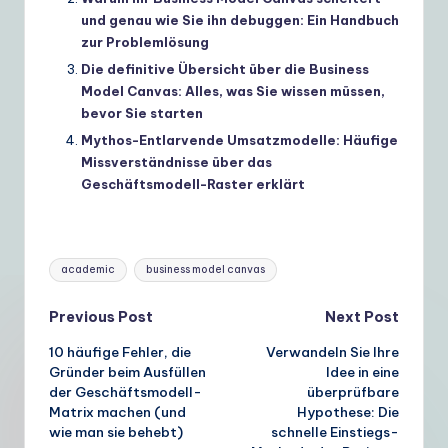
und genau wie Sie ihn debuggen: Ein Handbuch
zur Problemlösung
Die definitive Übersicht über die Business
Model Canvas: Alles, was Sie wissen müssen,
bevor Sie starten
Mythos-Entlarvende Umsatzmodelle: Häufige
Missverständnisse über das
Geschäftsmodell-Raster erklärt
Tags:
academic
business model canvas
Post
Previous Post
Next Post
10 häufige Fehler, die
Verwandeln Sie Ihre
navigation
Gründer beim Ausfüllen
Idee in eine
der Geschäftsmodell-
überprüfbare
Matrix machen (und
Hypothese: Die
wie man sie behebt)
schnelle Einstiegs-