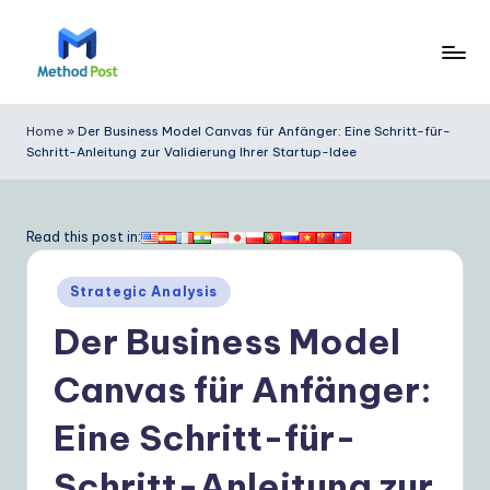
Skip
to
M
content
e
Home
»
Der Business Model Canvas für Anfänger: Eine Schritt-für-
Schritt-Anleitung zur Validierung Ihrer Startup-Idee
t
h
o
Read this post in:
d
Posted
Strategic Analysis
P
in
Der Business Model
o
s
Canvas für Anfänger:
t
Eine Schritt-für-
G
Schritt-Anleitung zur