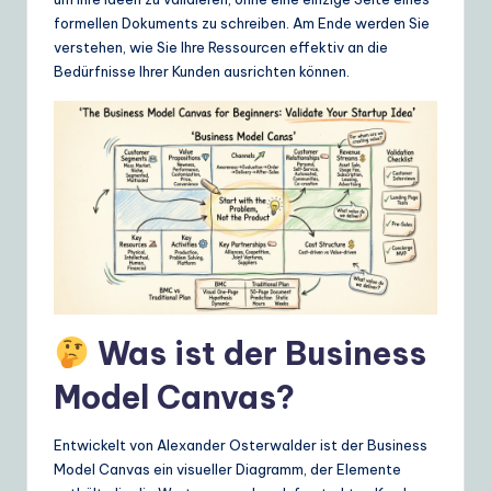
ui
formellen Dokuments zu schreiben. Am Ende werden Sie
d
verstehen, wie Sie Ihre Ressourcen effektiv an die
Bedürfnisse Ihrer Kunden ausrichten können.
e
t
o
A
I
&
S
o
Was ist der Business
ft
Model Canvas?
w
a
Entwickelt von Alexander Osterwalder ist der Business
Model Canvas ein visueller Diagramm, der Elemente
r