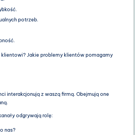
ybkość.
alnych potrzeb.
pność.
 klientowi? Jakie problemy klientów pomagamy
nci interakcjonują z waszą firmą. Obejmują one
aną.
 kanały odgrywają rolę:
 o nas?