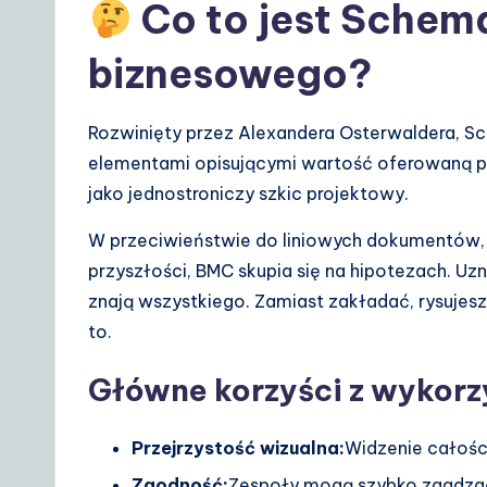
A
Co to jest Schem
I
biznesowego?
&
Rozwinięty przez Alexandera Osterwaldera, S
S
elementami opisującymi wartość oferowaną przez
o
jako jednostroniczy szkic projektowy.
ft
W przeciwieństwie do liniowych dokumentów
przyszłości, BMC skupia się na hipotezach. Uz
w
znają wszystkiego. Zamiast zakładać, rysujesz
a
to.
r
Główne korzyści z wykor
e
Przejrzystość wizualna:
Widzenie całośc
S
Zgodność:
Zespoły mogą szybko zgadzać s