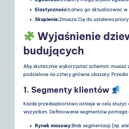
o
Elastyczność:
Łatwo go aktualizować w 
lu
Skupienie:
Zmusza Cię do ustalenia prior
ti
Wyjaśnienie dzie
o
budujących
n
s
Aby skutecznie wykorzystać schemat, musisz 
podzielone na cztery główne obszary: Przedni p
1. Segmenty klientów
Każde przedsiębiorstwo istnieje w celu służyć 
wszystkim. Definiowanie segmentów pomaga 
Rynek masowy:
Brak segmentacji (np. el