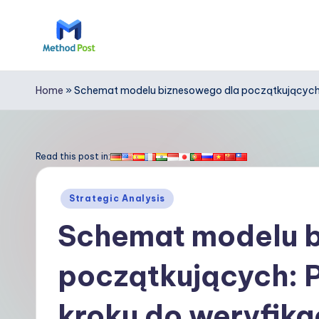
Skip
to
M
content
e
Home
»
Schemat modelu biznesowego dla początkujących: P
t
h
Read this post in:
o
Posted
Strategic Analysis
d
in
Schemat modelu b
P
początkujących: P
o
s
kroku do weryfika