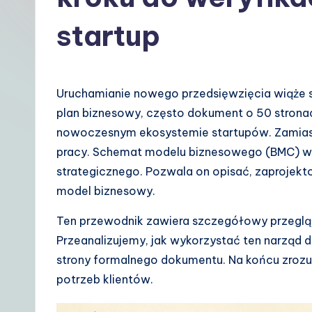
t
startup
P
o
Uruchamianie nowego przedsięwzięcia wiąże si
li
plan biznesowy, często dokument o 50 stronach
s
nowoczesnym ekosystemie startupów. Zamiast
pracy. Schemat modelu biznesowego (BMC) wyr
h
strategicznego. Pozwala on opisać, zaprojekt
|
model biznesowy.
Y
Ten przewodnik zawiera szczegółowy przeglą
Przeanalizujemy, jak wykorzystać ten narząd d
o
strony formalnego dokumentu. Na końcu zrozu
u
potrzeb klientów.
r