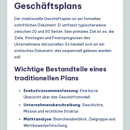
Geschäftsplans
e
S
Der traditionelle Geschäftsplan ist ein formelles
schriftliches Dokument. Er umfasst typischerweise
o
zwischen 20 und 50 Seiten. Sein primäres Ziel ist es, die
lu
Ziele, Strategien und Finanzprognosen des
Unternehmens darzustellen. Es handelt sich um ein
ti
statisches Dokument, das sequenziell gelesen werden
o
soll.
n
Wichtige Bestandteile eines
s
traditionellen Plans
Exekutivzusammenfassung:
Eine kurze
Übersicht über das Geschäftsmodell.
Unternehmensbeschreibung:
Geschichte,
Mission und rechtliche Struktur.
Marktanalyse:
Branchenüberblick, Zielgruppe und
Wettbewerbsforschung.