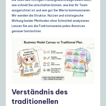
ui
wie schnell Sie umschalten können, wie klar Ihr Team
d
ausgerichtet ist und wie gut Sie Werte kommunizieren.
Wir werden die Struktur, Nutzen und strategische
e
Wirkung beider Methoden ohne Schnörkel analysieren.
t
Lassen Sie uns die Funktionsweise jedes Ansatzes
genauer betrachten.
o
A
I
&
S
o
ft
w
Verständnis des
a
traditionellen
r