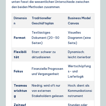
unten fasst die wesentlichen Unterschiede zwischen
den beiden Methoden zusammen.
Dimensio
Traditioneller
Business Model
n
Geschäftsplan
Canvas
Textlastiges
Visuelles
Format
Dokument (20–50
Diagramm (eine
Seiten)
Seite)
Flexibili
Starr; schwer zu
Dynamisch;
tät
aktualisieren
leicht iterierbar
Wertschöpfung
Finanzielle Prognosen
Fokus
s- und
und Vergangenheit
Lieferlogik
Teamau
Niedrig; wird oft nur
Hoch; dient als
srichtun
von externen
Kommunikationsi
g
Stakeholdern gelesen
nstrument
Zeitauf
Stunden oder