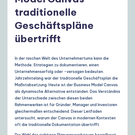
e
r
traditionelle
m
Geschäftspläne
a
übertrifft
n
|
Y
In der raschen Welt des Unternehmertums kann die
Methode, Strategien zu dokumentieren, einen
o
Unternehmenserfolg oder -versagen bedeuten.
u
Jahrzehntelang war der traditionelle Geschäftsplan die
Maßstabsetzung. Heute ist der Business Model Canvas
r
als dynamische Alternative entstanden. Das Verständnis
D
der Unterschiede zwischen diesen beiden
Rahmenwerken ist für Gründer, Manager und Investoren
ai
gleichermaßen entscheidend. Dieser Leitfaden
ly
untersucht, warum der Canvas in modernen Kontexten
oft die traditionelle Dokumentation übertrifft.
G
Die Wahl des richtigen Planungswerkzeugs beeinflusst,