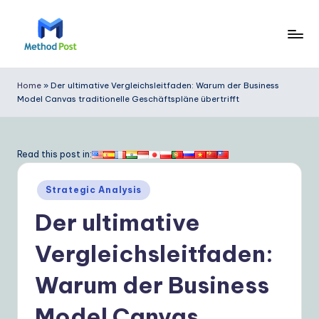
Skip
to
M
content
e
Home
»
Der ultimative Vergleichsleitfaden: Warum der Business
Model Canvas traditionelle Geschäftspläne übertrifft
t
h
o
Read this post in:
d
Posted
Strategic Analysis
P
in
Der ultimative
o
s
Vergleichsleitfaden:
t
Warum der Business
G
Model Canvas