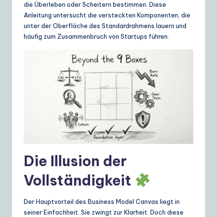
ui
die Überleben oder Scheitern bestimmen. Diese
Anleitung untersucht die versteckten Komponenten, die
d
unter der Oberfläche des Standardrahmens lauern und
e
häufig zum Zusammenbruch von Startups führen.
t
o
A
I
&
S
o
Die Illusion der
ft
Vollständigkeit
w
a
Der Hauptvorteil des Business Model Canvas liegt in
r
seiner Einfachheit. Sie zwingt zur Klarheit. Doch diese