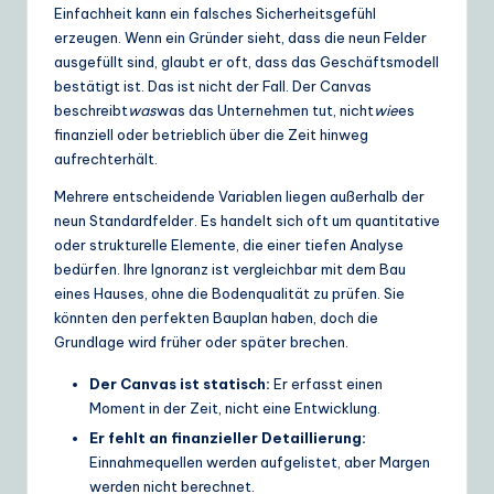
Einfachheit kann ein falsches Sicherheitsgefühl
e
erzeugen. Wenn ein Gründer sieht, dass die neun Felder
S
ausgefüllt sind, glaubt er oft, dass das Geschäftsmodell
bestätigt ist. Das ist nicht der Fall. Der Canvas
o
beschreibt
was
was das Unternehmen tut, nicht
wie
es
lu
finanziell oder betrieblich über die Zeit hinweg
aufrechterhält.
ti
Mehrere entscheidende Variablen liegen außerhalb der
o
neun Standardfelder. Es handelt sich oft um quantitative
n
oder strukturelle Elemente, die einer tiefen Analyse
bedürfen. Ihre Ignoranz ist vergleichbar mit dem Bau
s
eines Hauses, ohne die Bodenqualität zu prüfen. Sie
könnten den perfekten Bauplan haben, doch die
Grundlage wird früher oder später brechen.
Der Canvas ist statisch:
Er erfasst einen
Moment in der Zeit, nicht eine Entwicklung.
Er fehlt an finanzieller Detaillierung:
Einnahmequellen werden aufgelistet, aber Margen
werden nicht berechnet.