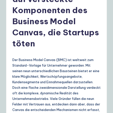
e
r
Komponenten des
m
Business Model
a
Canvas, die Startups
n
|
töten
Y
o
Der Business Model Canvas (BMC) ist weltweit zum
u
Standard-Vorlage für Unternehmer geworden. Mit
seinen neun unterschiedlichen Bausteinen bietet er eine
r
klare Möglichkeit, Wertschöpfungsangebote,
D
Kundensegmente und Einnahmequellen darzustellen.
Doch eine flache zweidimensionale Darstellung verdeckt
ai
oft die komplexe, dynamische Realität des
ly
Unternehmensbetriebs. Viele Gründer füllen die neun
Felder mit Vertrauen aus, entdecken dann aber, dass der
G
Canvas die entscheidenden Mechanismen nicht erfasst,