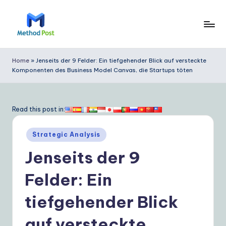
Skip
to
M
content
e
Home
»
Jenseits der 9 Felder: Ein tiefgehender Blick auf versteckte
Komponenten des Business Model Canvas, die Startups töten
t
h
o
Read this post in:
d
Posted
Strategic Analysis
P
in
Jenseits der 9
o
s
Felder: Ein
t
tiefgehender Blick
G
auf versteckte