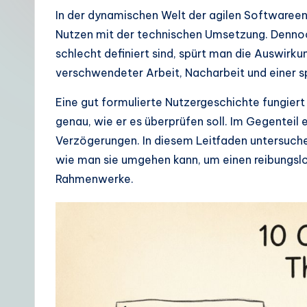
t
In der dynamischen Welt der agilen Softwareen
Nutzen mit der technischen Umsetzung. Dennoc
G
schlecht definiert sind, spürt man die Auswirk
e
verschwendeter Arbeit, Nacharbeit und einer 
r
Eine gut formulierte Nutzergeschichte fungier
genau, wie er es überprüfen soll. Im Gegenteil
m
Verzögerungen. In diesem Leitfaden untersuche
a
wie man sie umgehen kann, um einen reibungslo
Rahmenwerke.
n
|
Y
o
u