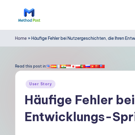
Skip
to
M
content
e
Home
»
Häufige Fehler bei Nutzergeschichten, die Ihren En
t
h
Read this post in:
o
Posted
User Story
d
in
Häufige Fehler bei
P
Entwicklungs-Spr
o
s