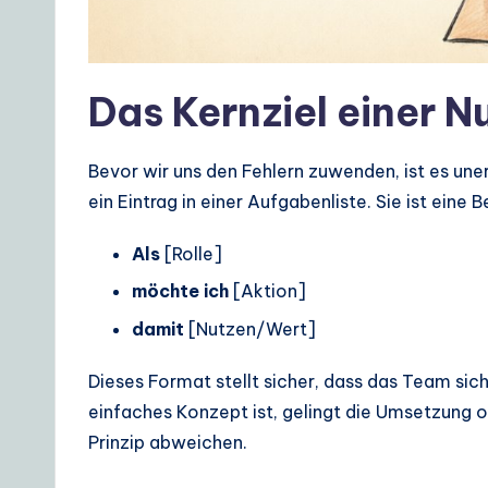
o
A
I
Das Kernziel einer 
&
Bevor wir uns den Fehlern zuwenden, ist es uner
S
ein Eintrag in einer Aufgabenliste. Sie ist ein
o
Als
[Rolle]
ft
möchte ich
[Aktion]
w
damit
[Nutzen/Wert]
a
Dieses Format stellt sicher, dass das Team sich
einfaches Konzept ist, gelingt die Umsetzung o
r
Prinzip abweichen.
e