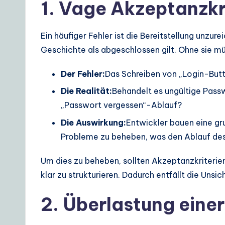
1. Vage Akzeptanzkr
S
o
Ein häufiger Fehler ist die Bereitstellung unzur
lu
Geschichte als abgeschlossen gilt. Ohne sie mü
ti
Der Fehler:
Das Schreiben von „Login-Butto
Die Realität:
Behandelt es ungültige Pass
o
„Passwort vergessen“-Ablauf?
n
Die Auswirkung:
Entwickler bauen eine g
s
Probleme zu beheben, was den Ablauf des 
Um dies zu beheben, sollten Akzeptanzkriteri
klar zu strukturieren. Dadurch entfällt die Uns
2. Überlastung eine