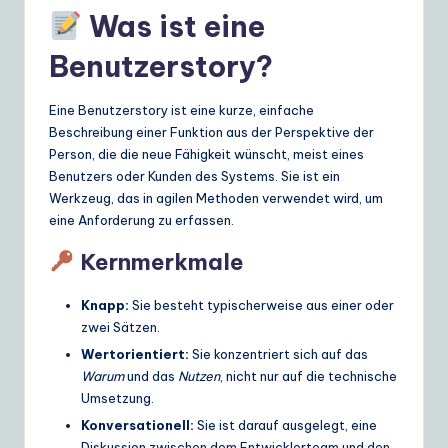
Was ist eine
e
S
Benutzerstory?
o
Eine Benutzerstory ist eine kurze, einfache
lu
Beschreibung einer Funktion aus der Perspektive der
Person, die die neue Fähigkeit wünscht, meist eines
ti
Benutzers oder Kunden des Systems. Sie ist ein
o
Werkzeug, das in agilen Methoden verwendet wird, um
eine Anforderung zu erfassen.
n
s
Kernmerkmale
Knapp:
Sie besteht typischerweise aus einer oder
zwei Sätzen.
Wertorientiert:
Sie konzentriert sich auf das
Warum
und das
Nutzen
, nicht nur auf die technische
Umsetzung.
Konversationell:
Sie ist darauf ausgelegt, eine
Diskussion zwischen dem Entwicklerteam und den