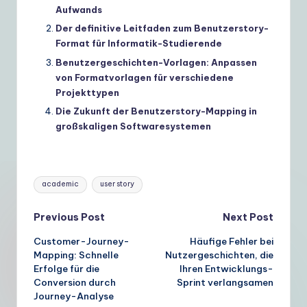
Aufwands
Der definitive Leitfaden zum Benutzerstory-
Format für Informatik-Studierende
Benutzergeschichten-Vorlagen: Anpassen
von Formatvorlagen für verschiedene
Projekttypen
Die Zukunft der Benutzerstory-Mapping in
großskaligen Softwaresystemen
Tags:
academic
user story
Post
Previous Post
Next Post
Customer-Journey-
Häufige Fehler bei
navigation
Mapping: Schnelle
Nutzergeschichten, die
Erfolge für die
Ihren Entwicklungs-
Conversion durch
Sprint verlangsamen
Journey-Analyse