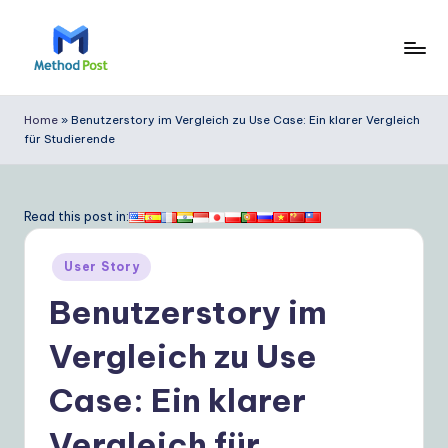
Skip
to
M
content
e
Home
»
Benutzerstory im Vergleich zu Use Case: Ein klarer Vergleich
für Studierende
t
h
o
Read this post in:
d
Posted
User Story
P
in
Benutzerstory im
o
s
Vergleich zu Use
t
Case: Ein klarer
G
Vergleich für