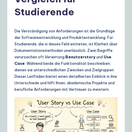
e
r
Studierende
m
a
Die Verständigung von Anforderungen ist die Grundlage
n
der Softwareentwicklung und Produktentwicklung. Für
Studierende, die in dieses Feld eintreten, ist Klarheit über
|
Dokumentationsmethoden unerlässlich. Zwei Begriffe
Y
verursachen oft Verwirrung:
Benutzerstory
und
Use
Case
. Während beide die Funktionalität beschreiben,
o
dienen sie unterschiedlichen Zwecken und Zielgruppen.
u
Dieser Leitfaden bietet einen detaillierten Einblick in ihre
Unterschiede und hilft Ihnen, akademische Projekte und
r
berufliche Anforderungen mit Vertrauen zu meistern.
D
ai
ly
G