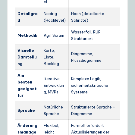
el
Detailgra
Niedrig
Hoch (detaillierte
d
(Hochlevel)
Schritte)
Wasserfall, RUP,
Methodik
Agil, Scrum
Strukturiert
Visuelle
Karte,
Diagramme,
Darstellu
Liste,
Flussdiagramme
ng
Backlog
Am
Iterative
Komplexe Logik,
besten
Entwicklun
sicherheitskritische
geeignet
g, MVPs
Systeme
für
Natürliche
Strukturierte Sprache +
Sprache
Sprache
Diagramme
Änderung
Flexibel,
Formell, erfordert
smanage
leicht
Aktualisierungen der