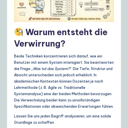
ui
d
e
Warum entsteht die
t
o
Verwirrung?
A
Beide Techniken konzentrieren sich darauf, wie ein
I
Benutzer mit einem System interagiert. Sie beantworten
&
die Frage:
„Was tut das System?“
. Die Tiefe, Struktur und
Absicht unterscheiden sich jedoch erheblich. In
S
akademischen Kontexten können Dozenten je nach
o
Lehrmethode (z. B. Agile vs. Traditionelle
Systemanalyse) eine der beiden Methoden bevorzugen.
ft
Die Verwechslung beider kann zu unvollständigen
w
Spezifikationen oder abweichenden Erwartungen führen.
a
Lassen Sie uns jeden Begriff analysieren, um eine solide
Grundlage zu schaffen.
r