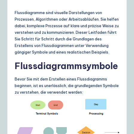
e
r
Flussdiagramme sind visuelle Darstellungen von
m
Prozessen, Algorithmen oder Arbeitsabläufen. Sie helfen
dabei, komplexe Prozesse auf klare und präzise Weise zu
a
verstehen und zu kommunizieren. Dieser Leitfaden führt
n
Sie Schritt für Schritt durch die Grundlagen des
Erstellens von Flussdiagrammen unter Verwendung
|
gängiger Symbole und eines realistischen Beispiels.
Y
Flussdiagrammsymbole
o
u
Bevor Sie mit dem Erstellen eines Flussdiagramms
beginnen, ist es unerlässlich, die grundlegenden Symbole
r
zu verstehen, die verwendet werden:
D
ai
ly
G