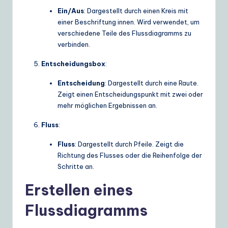
Ein/Aus
: Dargestellt durch einen Kreis mit
e
einer Beschriftung innen. Wird verwendet, um
S
verschiedene Teile des Flussdiagramms zu
verbinden.
o
lu
Entscheidungsbox
:
ti
Entscheidung
: Dargestellt durch eine Raute.
Zeigt einen Entscheidungspunkt mit zwei oder
o
mehr möglichen Ergebnissen an.
n
Fluss
:
s
Fluss
: Dargestellt durch Pfeile. Zeigt die
Richtung des Flusses oder die Reihenfolge der
Schritte an.
Erstellen eines
Flussdiagramms