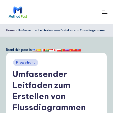
Skip
to
M
content
e
Home
»
Umfassender Leitfaden zum Erstellen von Flussdiagrammen
t
h
Read this post in:
o
Posted
d
Flowchart
in
P
Umfassender
o
Leitfaden zum
s
Erstellen von
t
G
Flussdiagrammen