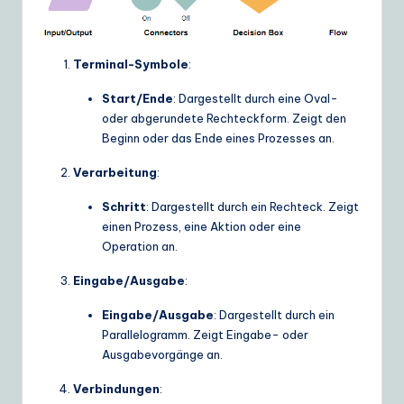
ui
d
Terminal-Symbole
:
e
t
Start/Ende
: Dargestellt durch eine Oval-
oder abgerundete Rechteckform. Zeigt den
o
Beginn oder das Ende eines Prozesses an.
A
Verarbeitung
:
I
Schritt
: Dargestellt durch ein Rechteck. Zeigt
&
einen Prozess, eine Aktion oder eine
S
Operation an.
o
Eingabe/Ausgabe
:
ft
Eingabe/Ausgabe
: Dargestellt durch ein
Parallelogramm. Zeigt Eingabe- oder
w
Ausgabevorgänge an.
a
Verbindungen
:
r