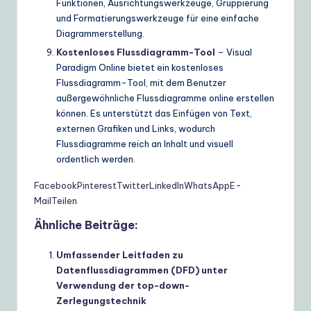
Funktionen, Ausrichtungswerkzeuge, Gruppierung
und Formatierungswerkzeuge für eine einfache
Diagrammerstellung.
Kostenloses Flussdiagramm-Tool
– Visual
Paradigm Online bietet ein kostenloses
Flussdiagramm-Tool, mit dem Benutzer
außergewöhnliche Flussdiagramme online erstellen
können. Es unterstützt das Einfügen von Text,
externen Grafiken und Links, wodurch
Flussdiagramme reich an Inhalt und visuell
ordentlich werden.
Facebook
Pinterest
Twitter
LinkedIn
WhatsApp
E-
Mail
Teilen
Ähnliche Beiträge:
Umfassender Leitfaden zu
Datenflussdiagrammen (DFD) unter
Verwendung der top-down-
Zerlegungstechnik