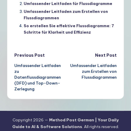
Umfassender Leitfaden für Flussdiagramme
Umfassender Leitfaden zum Erstellen von
Flussdiagrammen
So erstellen Sie effektive Flussdiagramme: 7
Schritte für Klarheit und Effizienz
Post
Previous Post
Next Post
Umfassender Leitfaden
Umfassender Leitfaden
navigation
zu
zum Erstellen von
Datenflussdiagrammen
Flussdiagrammen
(DFD) und Top-Down-
Zerlegung
Copyright 2026 —
Method Post German | Your Daily
Guide to AI & Software Solutions
. All rights reserved.