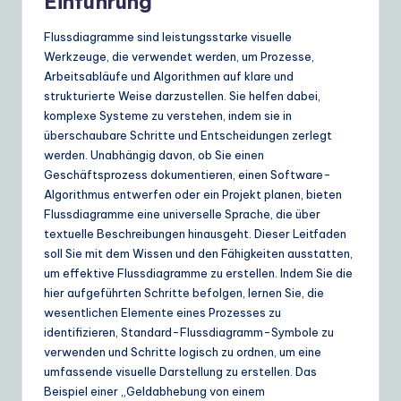
e
Einführung
r
Flussdiagramme sind leistungsstarke visuelle
m
Werkzeuge, die verwendet werden, um Prozesse,
Arbeitsabläufe und Algorithmen auf klare und
a
strukturierte Weise darzustellen. Sie helfen dabei,
n
komplexe Systeme zu verstehen, indem sie in
überschaubare Schritte und Entscheidungen zerlegt
|
werden. Unabhängig davon, ob Sie einen
Y
Geschäftsprozess dokumentieren, einen Software-
Algorithmus entwerfen oder ein Projekt planen, bieten
o
Flussdiagramme eine universelle Sprache, die über
u
textuelle Beschreibungen hinausgeht. Dieser Leitfaden
soll Sie mit dem Wissen und den Fähigkeiten ausstatten,
r
um effektive Flussdiagramme zu erstellen. Indem Sie die
D
hier aufgeführten Schritte befolgen, lernen Sie, die
wesentlichen Elemente eines Prozesses zu
ai
identifizieren, Standard-Flussdiagramm-Symbole zu
ly
verwenden und Schritte logisch zu ordnen, um eine
umfassende visuelle Darstellung zu erstellen. Das
G
Beispiel einer „Geldabhebung von einem