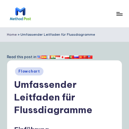
Skip
to
M
content
e
Home
»
Umfassender Leitfaden für Flussdiagramme
t
h
Read this post in:
o
Posted
d
Flowchart
in
P
Umfassender
o
Leitfaden für
s
Flussdiagramme
t
G