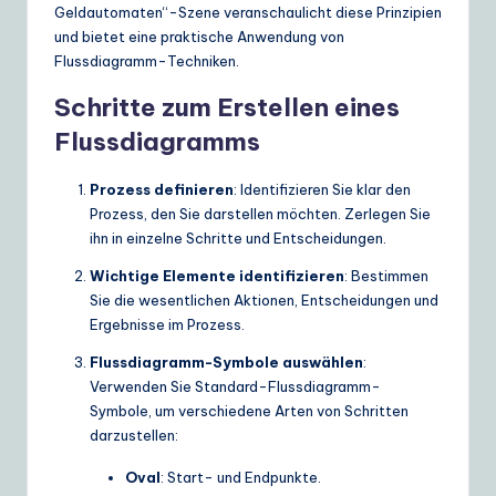
ui
Geldautomaten“-Szene veranschaulicht diese Prinzipien
und bietet eine praktische Anwendung von
d
Flussdiagramm-Techniken.
e
Schritte zum Erstellen eines
t
Flussdiagramms
o
Prozess definieren
: Identifizieren Sie klar den
A
Prozess, den Sie darstellen möchten. Zerlegen Sie
I
ihn in einzelne Schritte und Entscheidungen.
&
Wichtige Elemente identifizieren
: Bestimmen
Sie die wesentlichen Aktionen, Entscheidungen und
S
Ergebnisse im Prozess.
o
Flussdiagramm-Symbole auswählen
:
ft
Verwenden Sie Standard-Flussdiagramm-
Symbole, um verschiedene Arten von Schritten
w
darzustellen:
a
Oval
: Start- und Endpunkte.
r