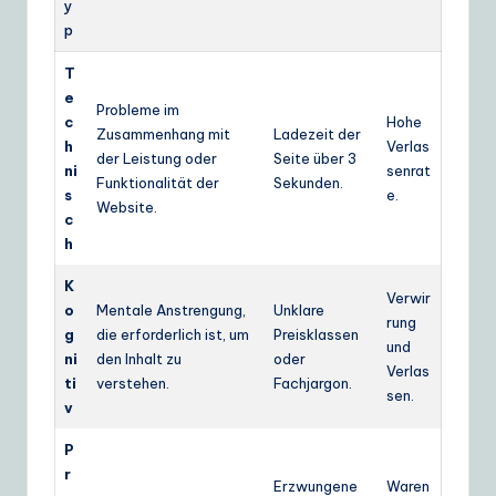
y
p
T
e
Probleme im
c
Hohe
Zusammenhang mit
Ladezeit der
h
Verlas
der Leistung oder
Seite über 3
ni
senrat
Funktionalität der
Sekunden.
s
e.
Website.
c
h
K
Verwir
o
Mentale Anstrengung,
Unklare
rung
g
die erforderlich ist, um
Preisklassen
und
ni
den Inhalt zu
oder
Verlas
ti
verstehen.
Fachjargon.
sen.
v
P
r
Erzwungene
Waren