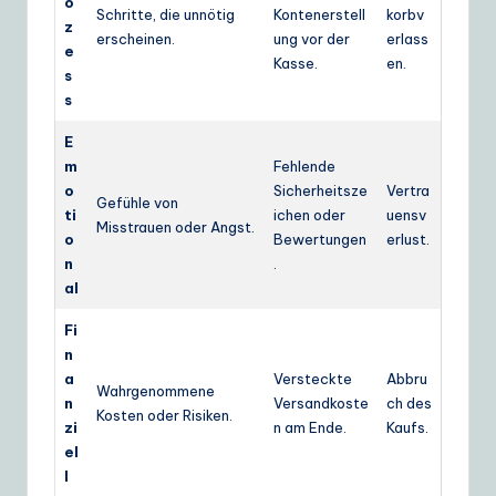
o
Schritte, die unnötig
Kontenerstell
korbv
z
erscheinen.
ung vor der
erlass
e
Kasse.
en.
s
s
E
m
Fehlende
o
Sicherheitsze
Vertra
Gefühle von
ti
ichen oder
uensv
Misstrauen oder Angst.
o
Bewertungen
erlust.
n
.
al
Fi
n
a
Versteckte
Abbru
Wahrgenommene
n
Versandkoste
ch des
Kosten oder Risiken.
zi
n am Ende.
Kaufs.
el
l