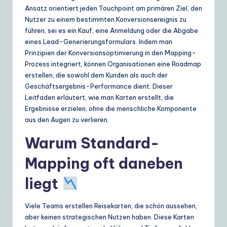
ui
Ansatz orientiert jeden Touchpoint am primären Ziel, den
Nutzer zu einem bestimmten Konversionsereignis zu
d
führen, sei es ein Kauf, eine Anmeldung oder die Abgabe
e
eines Lead-Generierungsformulars. Indem man
Prinzipien der Konversionsoptimierung in den Mapping-
t
Prozess integriert, können Organisationen eine Roadmap
o
erstellen, die sowohl dem Kunden als auch der
Geschäftsergebnis-Performance dient. Dieser
A
Leitfaden erläutert, wie man Karten erstellt, die
I
Ergebnisse erzielen, ohne die menschliche Komponente
aus den Augen zu verlieren.
&
Warum Standard-
S
o
Mapping oft daneben
ft
liegt
w
a
Viele Teams erstellen Reisekarten, die schön aussehen,
aber keinen strategischen Nutzen haben. Diese Karten
r