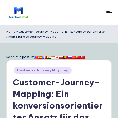
Skip
to
M
content
e
Home
»
Customer-Journey-Mapping: Ein konversionsorientierter
Ansatz für das Journey Mapping
t
h
o
Read this post in:
d
Posted
Customer Journey Mapping
P
in
Customer-Journey-
o
s
Mapping: Ein
t
konversionsorientier
G
ter Ansatz für das