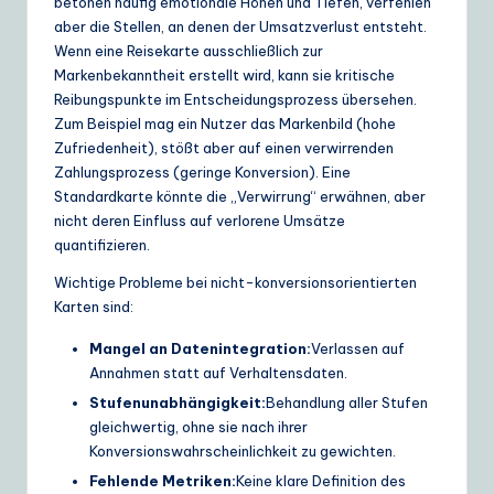
betonen häufig emotionale Höhen und Tiefen, verfehlen
e
aber die Stellen, an denen der Umsatzverlust entsteht.
Wenn eine Reisekarte ausschließlich zur
S
Markenbekanntheit erstellt wird, kann sie kritische
o
Reibungspunkte im Entscheidungsprozess übersehen.
Zum Beispiel mag ein Nutzer das Markenbild (hohe
lu
Zufriedenheit), stößt aber auf einen verwirrenden
ti
Zahlungsprozess (geringe Konversion). Eine
Standardkarte könnte die „Verwirrung“ erwähnen, aber
o
nicht deren Einfluss auf verlorene Umsätze
n
quantifizieren.
s
Wichtige Probleme bei nicht-konversionsorientierten
Karten sind:
Mangel an Datenintegration:
Verlassen auf
Annahmen statt auf Verhaltensdaten.
Stufenunabhängigkeit:
Behandlung aller Stufen
gleichwertig, ohne sie nach ihrer
Konversionswahrscheinlichkeit zu gewichten.
Fehlende Metriken:
Keine klare Definition des