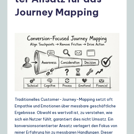
e
r
Journey Mapping
m
a
n
|
Y
o
u
r
D
Traditionelles Customer-Journey-Mapping setzt oft
Empathie und Emotionen über messbare geschäftliche
ai
Ergebnisse. Obwohl es wertvoll ist, zu verstehen, wie
ly
sich ein Nutzer fühlt, garantiert dies nicht Umsatz. Ein
konversionsorientierter Ansatz verlagert den Fokus von
G
reiner Erfahrung hin zu messbaren Handlungen. Dieser