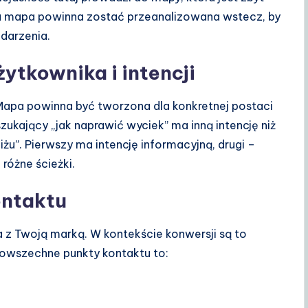
niu mapa powinna zostać przeanalizowana wstecz, by
darzenia.
żytkownika i intencji
apa powinna być tworzona dla konkretnej postaci
zukający „jak naprawić wyciek” ma inną intencję niż
iżu”. Pierwszy ma intencję informacyjną, drugi –
różne ścieżki.
ontaktu
a z Twoją marką. W kontekście konwersji są to
Powszechne punkty kontaktu to: