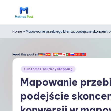
Skip
to
M
content
e
Home
»
Mapowanie przebiegu klienta: podejście skoncent
t
h
Read this post in:
o
Posted
Customer Journey Mapping
d
in
Mapowanie przebie
P
podejście skonce
o
s
konwersji w mapo