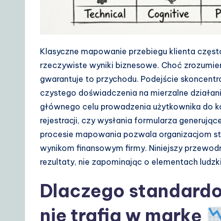
D
a
Klasyczne mapowanie przebiegu klienta często
il
rzeczywiste wyniki biznesowe. Choć zrozumieni
y
gwarantuje to przychodu. Podejście skoncent
czystego doświadczenia na mierzalne działan
G
głównego celu prowadzenia użytkownika do ko
ui
rejestracji, czy wysłania formularza generując
procesie mapowania pozwala organizacjom stwo
d
wynikom finansowym firmy. Niniejszy przewodn
e
rezultaty, nie zapominając o elementach ludzk
t
Dlaczego standard
o
nie trafia w markę