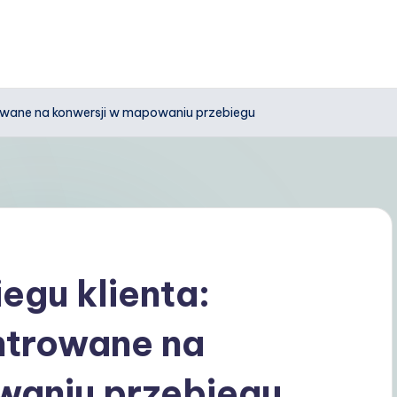
rowane na konwersji w mapowaniu przebiegu
gu klienta:
ntrowane na
waniu przebiegu