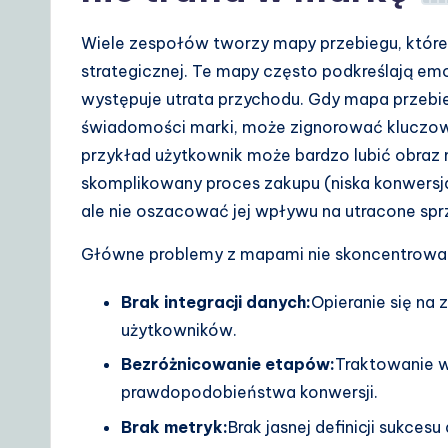
A
I
Wiele zespołów tworzy mapy przebiegu, które 
strategicznej. Te mapy często podkreślają emocj
&
występuje utrata przychodu. Gdy mapa przebi
S
świadomości marki, może zignorować kluczowe
przykład użytkownik może bardzo lubić obraz 
o
skomplikowany proces zakupu (niska konwers
ft
ale nie oszacować jej wpływu na utracone spr
w
Główne problemy z mapami nie skoncentrowan
a
Brak integracji danych:
Opieranie się na
użytkowników.
r
Bezróżnicowanie etapów:
Traktowanie w
e
prawdopodobieństwa konwersji.
S
Brak metryk:
Brak jasnej definicji sukces