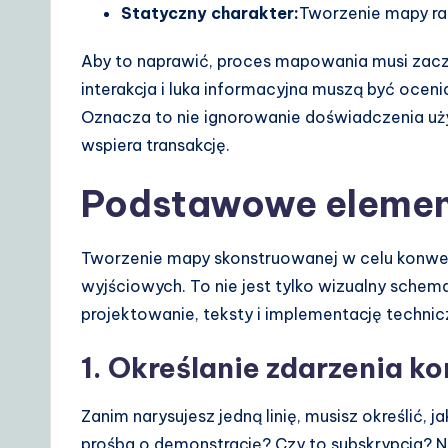
Statyczny charakter:
Tworzenie mapy raz
o
lu
Aby to naprawić, proces mapowania musi zacz
interakcja i luka informacyjna muszą być oce
ti
Oznacza to nie ignorowanie doświadczenia uż
o
wspiera transakcję.
n
Podstawowe elemen
s
Tworzenie mapy skonstruowanej w celu konwer
wyjściowych. To nie jest tylko wizualny schem
projektowanie, teksty i implementację technic
1. Określanie zdarzenia ko
Zanim narysujesz jedną linię, musisz określić,
prośba o demonstrację? Czy to subskrypcja? Ni