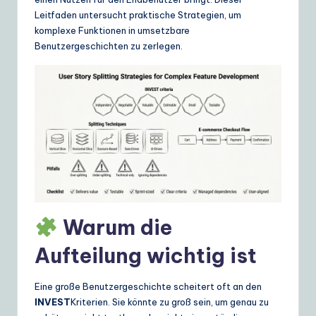
ui
Leitfaden untersucht praktische Strategien, um
d
komplexe Funktionen in umsetzbare
Benutzergeschichten zu zerlegen.
e
t
o
A
I
&
S
o
Warum die
ft
Aufteilung wichtig ist
w
a
Eine große Benutzergeschichte scheitert oft an den
INVEST
Kriterien. Sie könnte zu groß sein, um genau zu
r