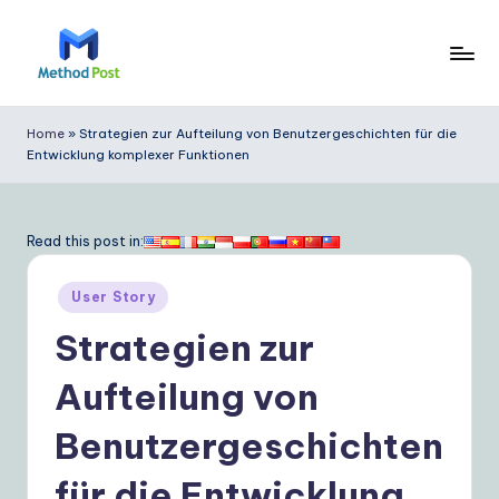
Skip
to
M
content
e
Home
»
Strategien zur Aufteilung von Benutzergeschichten für die
Entwicklung komplexer Funktionen
t
h
o
Read this post in:
d
Posted
User Story
P
in
Strategien zur
o
s
Aufteilung von
t
Benutzergeschichten
G
für die Entwicklung