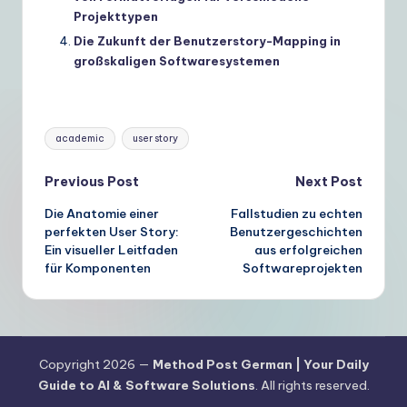
Projekttypen
Die Zukunft der Benutzerstory-Mapping in
großskaligen Softwaresystemen
Tags:
academic
user story
Post
Previous Post
Next Post
Die Anatomie einer
Fallstudien zu echten
navigation
perfekten User Story:
Benutzergeschichten
Ein visueller Leitfaden
aus erfolgreichen
für Komponenten
Softwareprojekten
Copyright 2026 —
Method Post German | Your Daily
Guide to AI & Software Solutions
. All rights reserved.