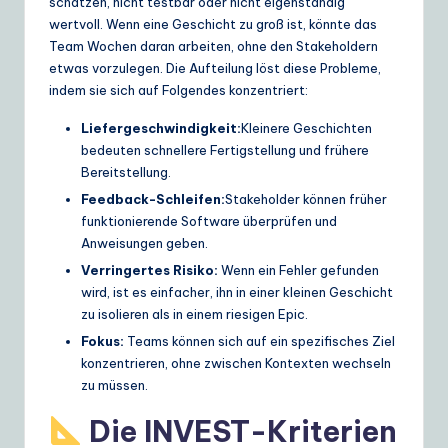
schätzen, nicht testbar oder nicht eigenständig
e
wertvoll. Wenn eine Geschicht zu groß ist, könnte das
Team Wochen daran arbeiten, ohne den Stakeholdern
S
etwas vorzulegen. Die Aufteilung löst diese Probleme,
o
indem sie sich auf Folgendes konzentriert:
lu
Liefergeschwindigkeit:
Kleinere Geschichten
bedeuten schnellere Fertigstellung und frühere
ti
Bereitstellung.
o
Feedback-Schleifen:
Stakeholder können früher
n
funktionierende Software überprüfen und
Anweisungen geben.
s
Verringertes Risiko:
Wenn ein Fehler gefunden
wird, ist es einfacher, ihn in einer kleinen Geschicht
zu isolieren als in einem riesigen Epic.
Fokus:
Teams können sich auf ein spezifisches Ziel
konzentrieren, ohne zwischen Kontexten wechseln
zu müssen.
Die INVEST-Kriterien