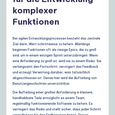
e
r
komplexer
m
Funktionen
a
n
Bei agilen Entwicklungsprozessen besteht das zentrale
|
Ziel darin, Wert schrittweise zu liefern. Allerdings
Y
beginnen Funktionen oft als riesige Epics, die zu groß
sind, um in einem einzigen Sprint unterzubringen. Wenn
o
eine Anforderung zu groß ist, wird sie zu einem Risiko. Sie
u
verlangsamt den Fortschritt, verzögert das Feedback
und erzeugt Verwirrung darüber, was tatsächlich
r
abgeschlossen ist. Genau hier wird die Aufteilung von
D
Benutzergeschichten unverzichtbar.
ai
Die Aufteilung einer großen Anforderung in kleinere,
handhabbare Teile ermöglicht es einem Team,
ly
regelmäßig funktionierende Software zu liefern. Es
G
verringert das Risiko und stellt sicher, dass jeder Schritt
einen Nutzen für den Endbenutzer bringt. Dieser