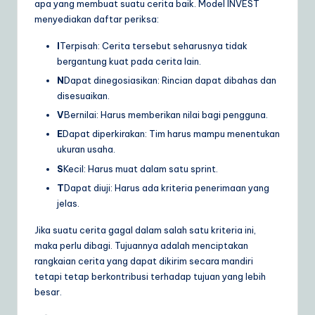
apa yang membuat suatu cerita baik. Model INVEST
menyediakan daftar periksa:
I
Terpisah: Cerita tersebut seharusnya tidak
bergantung kuat pada cerita lain.
N
Dapat dinegosiasikan: Rincian dapat dibahas dan
disesuaikan.
V
Bernilai: Harus memberikan nilai bagi pengguna.
E
Dapat diperkirakan: Tim harus mampu menentukan
ukuran usaha.
S
Kecil: Harus muat dalam satu sprint.
T
Dapat diuji: Harus ada kriteria penerimaan yang
jelas.
Jika suatu cerita gagal dalam salah satu kriteria ini,
maka perlu dibagi. Tujuannya adalah menciptakan
rangkaian cerita yang dapat dikirim secara mandiri
tetapi tetap berkontribusi terhadap tujuan yang lebih
besar.