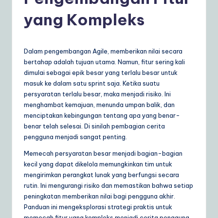
d
o
yang Kompleks
n
e
Dalam pengembangan Agile, memberikan nilai secara
si
bertahap adalah tujuan utama. Namun, fitur sering kali
dimulai sebagai epik besar yang terlalu besar untuk
a
masuk ke dalam satu sprint saja. Ketika suatu
n
persyaratan terlalu besar, maka menjadi risiko. Ini
menghambat kemajuan, menunda umpan balik, dan
|
menciptakan kebingungan tentang apa yang benar-
Y
benar telah selesai. Di sinilah pembagian cerita
pengguna menjadi sangat penting.
o
Memecah persyaratan besar menjadi bagian-bagian
u
kecil yang dapat dikelola memungkinkan tim untuk
r
mengirimkan perangkat lunak yang berfungsi secara
rutin. Ini mengurangi risiko dan memastikan bahwa setiap
D
peningkatan memberikan nilai bagi pengguna akhir.
ai
Panduan ini mengeksplorasi strategi praktis untuk
memecah fitur yang kompleks menjadi cerita pengguna