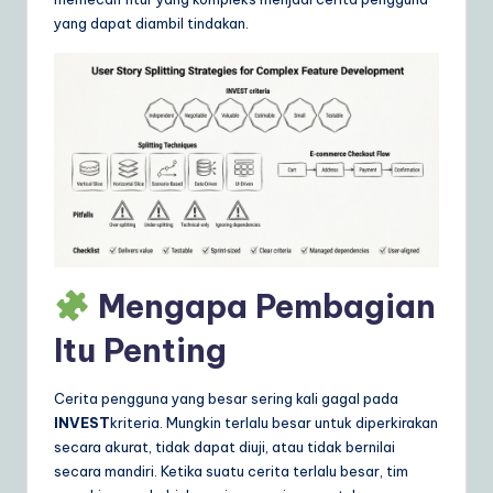
ly
yang dapat diambil tindakan.
G
ui
d
e
t
o
A
Mengapa Pembagian
I
&
Itu Penting
S
Cerita pengguna yang besar sering kali gagal pada
o
INVEST
kriteria. Mungkin terlalu besar untuk diperkirakan
ft
secara akurat, tidak dapat diuji, atau tidak bernilai
secara mandiri. Ketika suatu cerita terlalu besar, tim
w