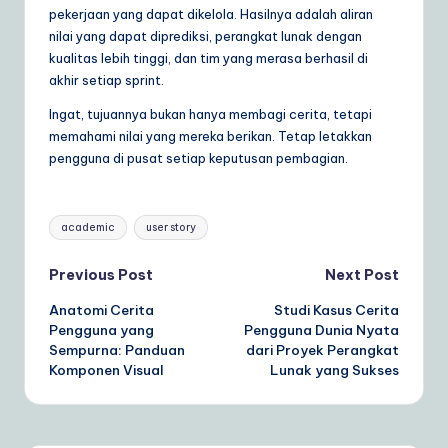
pekerjaan yang dapat dikelola. Hasilnya adalah aliran
nilai yang dapat diprediksi, perangkat lunak dengan
kualitas lebih tinggi, dan tim yang merasa berhasil di
akhir setiap sprint.
Ingat, tujuannya bukan hanya membagi cerita, tetapi
memahami nilai yang mereka berikan. Tetap letakkan
pengguna di pusat setiap keputusan pembagian.
Tags:
academic
user story
Post
Previous Post
Next Post
Anatomi Cerita
Studi Kasus Cerita
navigation
Pengguna yang
Pengguna Dunia Nyata
Sempurna: Panduan
dari Proyek Perangkat
Komponen Visual
Lunak yang Sukses