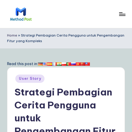
Skip
to
M
content
e
Home
»
Strategi Pembagian Cerita Pengguna untuk Pengembangan
Fitur yang Kompleks
t
h
o
Read this post in:
d
Posted
User Story
P
in
Strategi Pembagian
o
s
Cerita Pengguna
t
untuk
In
Pengembangan Fitur