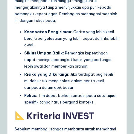
mungkin menghabiskan minggu-minggu untuk
a
mengerjakannya tanpa menunjukkan apa pun kepada
pemangku kepentingan. Pembagian menangani masalah
r
ini dengan fokus pada:
e
Kecepatan Pengiriman:
Cerita yang lebih kecil
S
berarti penyelesaian yang lebih cepat dan rilis lebih
awal.
o
Siklus Umpan Balik:
Pemangku kepentingan
lu
dapat meninjau perangkat lunak yang berfungsi
ti
lebih awal dan memberikan arahan.
Risiko yang Dikurangi:
Jika terdapat bug, lebih
o
mudah untuk mengisolasi dalam cerita kecil
n
daripada dalam epik besar.
s
Fokus:
Tim dapat berkonsentrasi pada satu tujuan
spesifik tanpa harus berganti konteks.
Kriteria INVEST
Sebelum membagi, sangat membantu untuk memahami