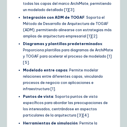
todas las capas del marco ArchiMate, permitiendo
e
un modelado detallado [1][3].
S
Integración con ADM de TOGAF
: Soporta el
Método de Desarrollo de Arquitectura de TOGAF
o
(ADM), permitiendo alinearse con estrategias más
lu
amplias de arquitectura empresarial [1][2].
ti
Diagramas y plantillas predeterminados
:
Proporciona plantillas para diagramas de ArchiMate
o
y TOGAF para acelerar el proceso de modelado [1]
n
[5].
Modelado entre capas
: Permite modelar
s
relaciones entre diferentes capas, vinculando
procesos de negocio con aplicaciones e
infraestructura [1].
Puntos de vista
: Soporta puntos de vista
específicos para abordar las preocupaciones de
los interesados, centrándose en aspectos
particulares de la arquitectura [3][4].
Herramientas de simulación
: Permite la