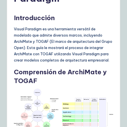
p
a
Introducción
ni
s
Visual Paradigm es una herramienta versátil de
modelado que admite diversos marcos, incluyendo
h
ArchiMate y TOGAF (El marco de arquitectura del Grupo
|
Open). Esta guía le mostrará el proceso de integrar
ArchiMate con TOGAF utilizando Visual Paradigm para
Y
crear modelos completos de arquitectura empresarial.
o
Comprensión de ArchiMate y
u
TOGAF
r
D
ai
ly
G