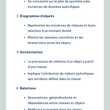
Se concentre sur le plan du système sans
ui
instances de données spécifiques.
d
Diagramme d’objets
:
e
Représente les instances de classes et leurs
t
relations à un moment donné.
o
Montre les données concrètes et les
A
interactions entre les objets.
I
Instanciation
:
&
Le processus de création d’un objet à partir
S
d’une classe.
Implique l’attribution de valeurs spécifiques
o
aux attributs définis dans la classe.
ft
Relations
:
w
Associations, généralisations et
a
dépendances entre classes et objets.
r
Reflètent la manière dont les objets