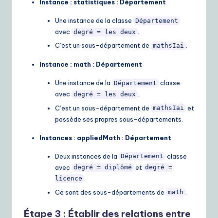
Instance : statistiques : Département
Une instance de la classe
Département
avec
.
degré = les deux
C’est un sous-département de
.
mathsIai
Instance : math : Département
Une instance de la
classe
Département
avec
.
degré = les deux
C’est un sous-département de
et
mathsIai
possède ses propres sous-départements.
Instances : appliedMath : Département
Deux instances de la
classe
Département
avec
et
degré = diplômé
degré =
.
licence
Ce sont des sous-départements de
.
math
Étape 3 : Établir des relations entre