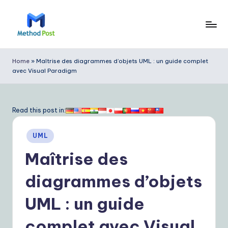
Skip
to
M
content
e
Home
»
Maîtrise des diagrammes d’objets UML : un guide complet
avec Visual Paradigm
t
h
o
Read this post in:
d
Posted
UML
P
in
Maîtrise des
o
s
diagrammes d’objets
t
UML : un guide
F
complet avec Visual