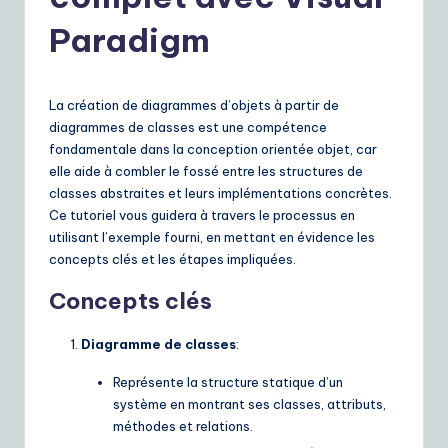
r
e
Paradigm
n
c
La création de diagrammes d’objets à partir de
h
diagrammes de classes est une compétence
fondamentale dans la conception orientée objet, car
|
elle aide à combler le fossé entre les structures de
Y
classes abstraites et leurs implémentations concrètes.
Ce tutoriel vous guidera à travers le processus en
o
utilisant l’exemple fourni, en mettant en évidence les
u
concepts clés et les étapes impliquées.
r
Concepts clés
D
Diagramme de classes
:
ai
Représente la structure statique d’un
ly
système en montrant ses classes, attributs,
G
méthodes et relations.