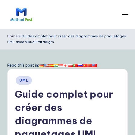
Skip
to
M
content
e
Home
»
Guide complet pour créer des diagrammes de paquetages
UML avec Visual Paradigm
t
h
o
Read this post in:
d
Posted
UML
P
in
Guide complet pour
o
s
créer des
t
diagrammes de
F
paquetages UML