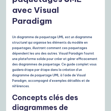
r
e
avec Visual
n
Paradigm
c
h
Un diagramme de paquetage UML est un diagramme
|
structurel qui organise les éléments du modèle en
Y
paquetages, illustrant comment ces paquetages
dépendent les uns des autres. Visual Paradigm fournit
o
une plateforme solide pour créer et gérer efficacement
u
des diagrammes de paquetage. Ce guide complet vous
guidera étape par étape dans la création d’un
r
diagramme de paquetage UML à l’aide de Visual
D
Paradigm, accompagné d’exemples détaillés et de
références.
ai
Concepts clés des
ly
diagrammes de
G