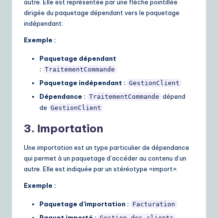
autre. Elle est représentée par une flèche pointillée
e
dirigée du paquetage dépendant vers le paquetage
indépendant.
S
Exemple :
o
Paquetage dépendant
lu
:
TraitementCommande
ti
Paquetage indépendant :
GestionClient
o
Dépendance :
dépend
TraitementCommande
n
de
GestionClient
s
3. Importation
Une importation est un type particulier de dépendance
qui permet à un paquetage d’accéder au contenu d’un
autre. Elle est indiquée par un stéréotype «import».
Exemple :
Paquetage d’importation :
Facturation
Paquet importé :
Gestion des clients