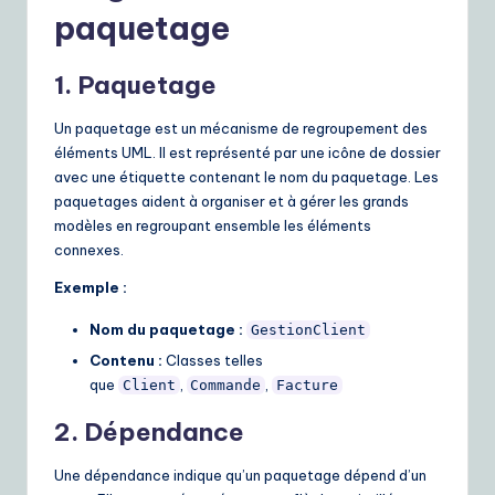
ui
paquetage
d
1. Paquetage
e
t
Un paquetage est un mécanisme de regroupement des
éléments UML. Il est représenté par une icône de dossier
o
avec une étiquette contenant le nom du paquetage. Les
A
paquetages aident à organiser et à gérer les grands
modèles en regroupant ensemble les éléments
I
connexes.
&
Exemple :
S
Nom du paquetage :
GestionClient
o
Contenu :
Classes telles
ft
que
,
,
Client
Commande
Facture
w
2. Dépendance
a
Une dépendance indique qu’un paquetage dépend d’un
r