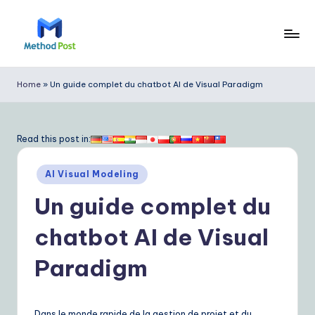
Skip
to
M
content
e
Home
»
Un guide complet du chatbot AI de Visual Paradigm
t
h
Read this post in:
o
Posted
d
AI Visual Modeling
in
P
Un guide complet du
o
chatbot AI de Visual
s
Paradigm
t
F
Dans le monde rapide de la gestion de projet et du