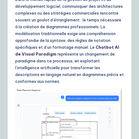
r
développement logiciel, communiquer des architectures
e
complexes ou des stratégies commerciales rencontre
n
souvent un goulot d’étranglement : le temps nécessaire
à la création de diagrammes professionnels. La
c
modélisation traditionnelle exige une compréhension
h
approfondie de la syntaxe, des règles de notation
spécifiques et d’un formatage manuel. Le
Chatbot AI
|
de Visual Paradigm
représente un changement de
Y
paradigme dans ce processus, en exploitant
l’intelligence artificielle pour transformer les
o
descriptions en langage naturel en diagrammes précis et
u
conformes aux normes.
r
D
ai
ly
G