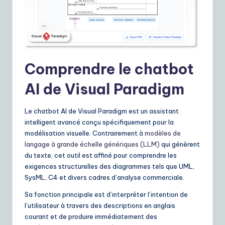
ui
d
e
t
Comprendre le chatbot
o
AI de Visual Paradigm
A
I
Le chatbot AI de Visual Paradigm est un assistant
&
intelligent avancé conçu spécifiquement pour la
modélisation visuelle. Contrairement à
modèles de
S
langage à grande échelle génériques (LLM)
qui génèrent
o
du texte, cet outil est affiné pour comprendre les
exigences structurelles des diagrammes tels que UML,
ft
SysML, C4 et divers cadres d’analyse commerciale.
w
Sa fonction principale est d’interpréter l’intention de
a
l’utilisateur à travers des descriptions en anglais
courant et de produire immédiatement des
r