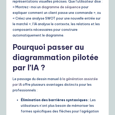
représentations visuelles précises. Que l’utilisateur dise :
e
« Montrez-moi un
diagramme de séquence
pour
expliquer comment un client passe une commande », ou
S
« Créez une analyse SWOT pour une nouvelle entrée sur
o
le marché », l’IA analyse le contexte, les relations et les
composants nécessaires pour construire
lu
automatiquement le diagramme.
ti
Pourquoi passer au
o
diagrammation pilotée
n
par l’IA ?
s
Le passage du dessin manuel à
la génération assistée
par IA
offre plusieurs avantages distincts pour les
professionnels :
Élimination des barrières syntaxiques :
Les
utilisateurs n’ont plus besoin de mémoriser les
formes spécifiques des flèches pour l’agrégation