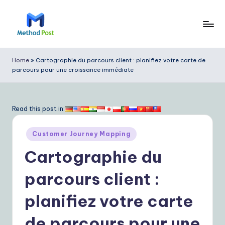
Skip
to
M
content
e
Home
»
Cartographie du parcours client : planifiez votre carte de
parcours pour une croissance immédiate
t
h
o
Read this post in:
d
Posted
Customer Journey Mapping
P
in
Cartographie du
o
s
parcours client :
t
planifiez votre carte
F
de parcours pour une