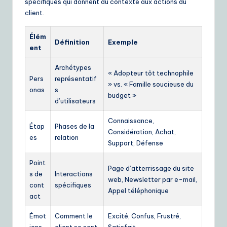
spécifiques qui donnent du contexte aux actions du
client.
Élém
Définition
Exemple
ent
Archétypes
« Adopteur tôt technophile
Pers
représentatif
» vs. « Famille soucieuse du
onas
s
budget »
d’utilisateurs
Connaissance,
Étap
Phases de la
Considération, Achat,
es
relation
Support, Défense
Point
Page d’atterrissage du site
s de
Interactions
web, Newsletter par e-mail,
cont
spécifiques
Appel téléphonique
act
Émot
Comment le
Excité, Confus, Frustré,