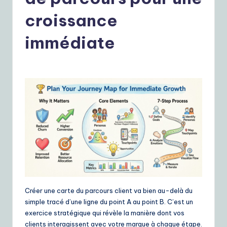
r
e
croissance
n
immédiate
c
h
|
Y
o
u
r
D
ai
Créer une carte du parcours client va bien au-delà du
ly
simple tracé d’une ligne du point A au point B. C’est un
exercice stratégique qui révèle la manière dont vos
G
clients interagissent avec votre marque à chaque étape.