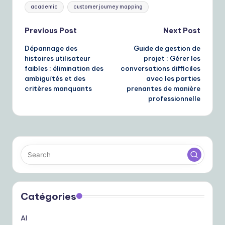
Tags:
academic
customer journey mapping
Post
Previous Post
Next Post
Dépannage des
Guide de gestion de
navigation
histoires utilisateur
projet : Gérer les
faibles : élimination des
conversations difficiles
ambiguïtés et des
avec les parties
critères manquants
prenantes de manière
professionnelle
Catégories
AI