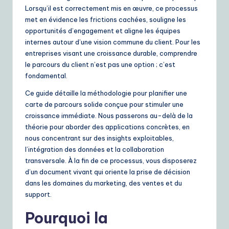
ui
Lorsqu’il est correctement mis en œuvre, ce processus
met en évidence les frictions cachées, souligne les
d
opportunités d’engagement et aligne les équipes
e
internes autour d’une vision commune du client. Pour les
entreprises visant une croissance durable, comprendre
t
le parcours du client n’est pas une option ; c’est
o
fondamental.
A
Ce guide détaille la méthodologie pour planifier une
carte de parcours solide conçue pour stimuler une
I
croissance immédiate. Nous passerons au-delà de la
&
théorie pour aborder des applications concrètes, en
nous concentrant sur des insights exploitables,
S
l’intégration des données et la collaboration
o
transversale. À la fin de ce processus, vous disposerez
d’un document vivant qui oriente la prise de décision
ft
dans les domaines du marketing, des ventes et du
w
support.
a
Pourquoi la
r