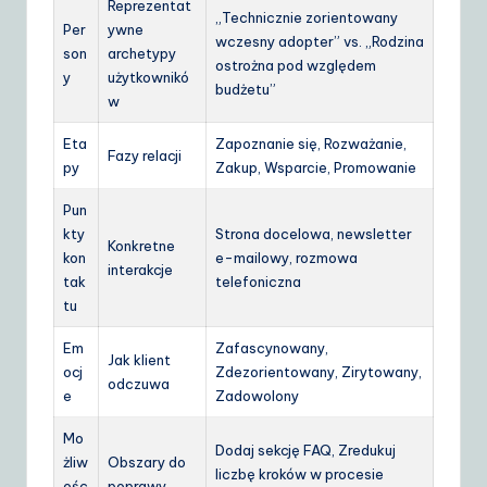
Reprezentat
„Technicznie zorientowany
Per
ywne
wczesny adopter” vs. „Rodzina
son
archetypy
ostrożna pod względem
y
użytkownikó
budżetu”
w
Eta
Zapoznanie się, Rozważanie,
Fazy relacji
py
Zakup, Wsparcie, Promowanie
Pun
kty
Strona docelowa, newsletter
Konkretne
kon
e-mailowy, rozmowa
interakcje
tak
telefoniczna
tu
Em
Zafascynowany,
Jak klient
ocj
Zdezorientowany, Zirytowany,
odczuwa
e
Zadowolony
Mo
Dodaj sekcję FAQ, Zredukuj
żliw
Obszary do
liczbę kroków w procesie
ośc
poprawy