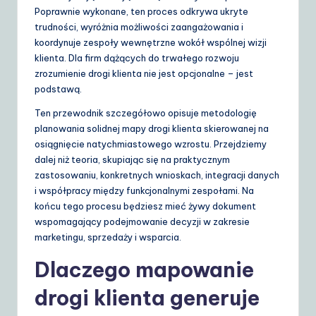
d
Poprawnie wykonane, ten proces odkrywa ukryte
trudności, wyróżnia możliwości zaangażowania i
e
koordynuje zespoły wewnętrzne wokół wspólnej wizji
t
klienta. Dla firm dążących do trwałego rozwoju
zrozumienie drogi klienta nie jest opcjonalne – jest
o
podstawą.
A
Ten przewodnik szczegółowo opisuje metodologię
I
planowania solidnej mapy drogi klienta skierowanej na
osiągnięcie natychmiastowego wzrostu. Przejdziemy
&
dalej niż teoria, skupiając się na praktycznym
S
zastosowaniu, konkretnych wnioskach, integracji danych
i współpracy między funkcjonalnymi zespołami. Na
o
końcu tego procesu będziesz mieć żywy dokument
ft
wspomagający podejmowanie decyzji w zakresie
marketingu, sprzedaży i wsparcia.
w
a
Dlaczego mapowanie
r
drogi klienta generuje
e