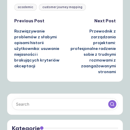
Tags:
academic
customer journey mapping
Post
Previous Post
Next Post
Rozwiązywanie
Przewodnik z
navigation
problemów z słabymi
zarządzania
opisami historii
projektami:
użytkownika: usuwanie
profesjonalne radzenie
niejasności i
sobie z trudnymi
brakujących kryteriów
rozmowami z
akceptacji
zaangażowanymi
stronami
Kategorie