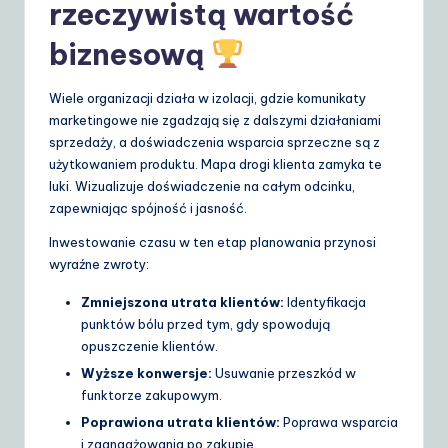
rzeczywistą wartość
S
biznesową
o
lu
Wiele organizacji działa w izolacji, gdzie komunikaty
marketingowe nie zgadzają się z dalszymi działaniami
ti
sprzedaży, a doświadczenia wsparcia sprzeczne są z
o
użytkowaniem produktu. Mapa drogi klienta zamyka te
luki. Wizualizuje doświadczenie na całym odcinku,
n
zapewniając spójność i jasność.
s
Inwestowanie czasu w ten etap planowania przynosi
wyraźne zwroty:
Zmniejszona utrata klientów:
Identyfikacja
punktów bólu przed tym, gdy spowodują
opuszczenie klientów.
Wyższe konwersje:
Usuwanie przeszkód w
funktorze zakupowym.
Poprawiona utrata klientów:
Poprawa wsparcia
i zaangażowania po zakupie.