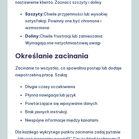
nastawienie klienta. Zaznacz szczyty i doliny.
Szczyty:
Chwile przyjemności lub wysokiej
satysfakcji. Powinny one być chronione i
wzmocnione.
Doliny:
Chwile frustracji lub zamieszania.
Wymagają one natychmiastowej uwagi.
Określanie zacinania
Zacinanie to wszystko, co spowalnia postęp lub dodaje
niepotrzebną pracę. Szukaj:
Długie czasy oczekiwania.
Płynna nawigacja lub język.
Powtarzające się wpisywanie danych.
Brak jasnych instrukcji.
Niespójne informacje między kanałami.
Dla każdego wykrytego punktu zacinania zadaj pytanie:
„Jaki jest pierwotny powód?” Czy to błąd techniczny?