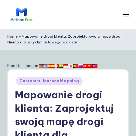
Skip
to
M
content
e
Home
»
Mapowanie drogi klienta: Zaprojektuj swoją mapę drogi
klienta dla natychmiastowego wzrostu
t
h
o
Read this post in:
d
Posted
Customer Journey Mapping
P
in
Mapowanie drogi
o
s
klienta: Zaprojektuj
t
swoją mapę drogi
P
klienta dla