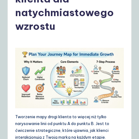
o
li
natychmiastowego
s
wzrostu
h
|
Y
o
u
r
D
ai
ly
Tworzenie mapy drogi klienta to więcej niż tylko
G
narysowanie linii od punktu A do punktu B. Jest to
ćwiczenie strategiczne, które ujawnia, jak klienci
ui
interakcjonują z Twoją marką na każdym etapie.