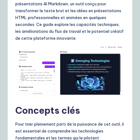
ui
présentations AI Markdown, un outil conçu pour
transformer le texte brut et les idées en présentations
d
HTML professionnelles et animées en quelques
e
secondes. Ce guide explore les capacités techniques,
les améliorations du flux de travail et le potentiel créatif
t
de cette plateforme innovante.
o
A
I
&
S
o
ft
Concepts clés
w
Pour tirer pleinement parti de la puissance de cet outil, il
a
est essentiel de comprendre les technologies
r
fondamentales et les termes qui le pilotent :