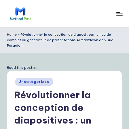
Skip
to
M
content
e
Home
»
Révolutionner la conception de diapositives : un guide
complet du générateur de présentations AI Markdown de Visual
t
Paradigm
h
o
Read this post in:
d
P
Posted
Uncategorized
in
o
Révolutionner la
s
conception de
t
diapositives : un
F