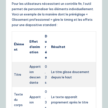
Pour les utilisateurs nécessitant un contrôle fin, l’outil
permet de personnaliser les éléments individuellement.
Voici un exemple de la manière dont le préréglage «
Glissement professionnel » gère le timing et les effets
pour une diapositive standard :
D
Effet
u
Éléme
d’anim
r
Résultat
nt
ation
é
e
Apparit
0
ion
,
Le titre glisse doucement
Titre
descen
2
depuis le haut
dante
s
0
Texte
Apparit
,
Le texte apparaît
du
ion
3
proprement après le titre
corps
s