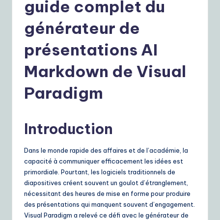
r
guide complet du
e
générateur de
n
présentations AI
c
h
Markdown de Visual
|
Paradigm
Y
o
Introduction
u
r
Dans le monde rapide des affaires et de l’académie, la
D
capacité à communiquer efficacement les idées est
primordiale. Pourtant, les logiciels traditionnels de
ai
diapositives créent souvent un goulot d’étranglement,
ly
nécessitant des heures de mise en forme pour produire
des présentations qui manquent souvent d’engagement.
G
Visual Paradigm a relevé ce défi avec le générateur de