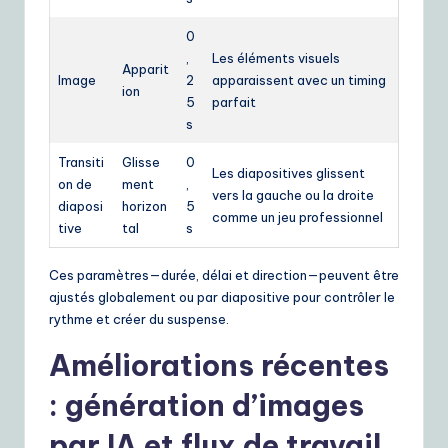
0
,
Les éléments visuels
Apparit
Image
2
apparaissent avec un timing
ion
5
parfait
s
Transiti
Glisse
0
Les diapositives glissent
on de
ment
,
vers la gauche ou la droite
diaposi
horizon
5
comme un jeu professionnel
tive
tal
s
Ces paramètres—durée, délai et direction—peuvent être
ajustés globalement ou par diapositive pour contrôler le
rythme et créer du suspense.
Améliorations récentes
: génération d’images
par IA et flux de travail