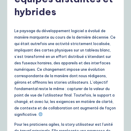
r
e
hybrides
n
c
Le paysage du développement logiciel a évolué de
h
manière marquante au cours de la dernière décennie. Ce
qui était autrefois une activité strictement localisée,
|
impliquant des cartes physiques sur un tableau blanc,
Y
s’est transformé en un effort distribué s’étendant sur
des fuseaux horaires, des appareils et des interfaces
o
numériques. Ce changement impose une évolution
u
correspondante de la manière dont nous rédigeons,
gérons et affinons les stories utilisateurs. L’objectif
r
fondamental reste le même : capturer de la valeur du
D
point de vue de l’utilisateur final. Toutefois, le support a
changé, et avec lui, les exigences en matière de clarté,
ai
de contexte et de collaboration ont augmenté de façon
ly
significative.
G
Pour les praticiens agiles, la story utilisateur est l’unité
de travail principale. Elle représente une promesse de