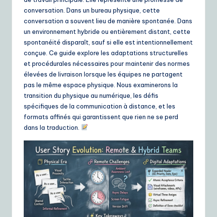
ui
conversation. Dans un bureau physique, cette
d
conversation a souvent lieu de manière spontanée. Dans
un environnement hybride ou entièrement distant, cette
e
spontanéité disparaît, sauf si elle est intentionnellement
t
conçue. Ce guide explore les adaptations structurelles
et procédurales nécessaires pour maintenir des normes
o
élevées de livraison lorsque les équipes ne partagent
A
pas le même espace physique. Nous examinerons la
transition du physique au numérique, les défis
I
spécifiques de la communication à distance, et les
&
formats affinés qui garantissent que rien ne se perd
dans la traduction.
S
o
ft
w
a
r