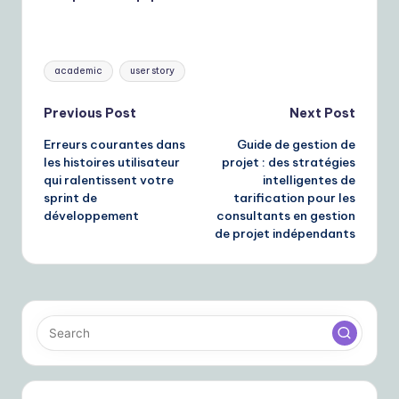
Tags:
academic
user story
Post
Previous Post
Next Post
Erreurs courantes dans
Guide de gestion de
navigation
les histoires utilisateur
projet : des stratégies
qui ralentissent votre
intelligentes de
sprint de
tarification pour les
développement
consultants en gestion
de projet indépendants