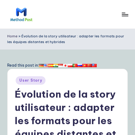
Skip
to
M
content
e
Home
»
Évolution de la story utilisateur : adapter les formats pour
les équipes distantes et hybrides
t
h
o
Read this post in:
d
Posted
User Story
P
in
Évolution de la story
o
s
utilisateur : adapter
t
les formats pour les
F
équipes distantes et