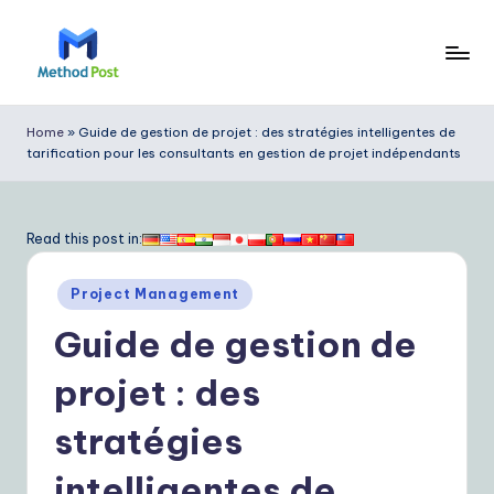
Skip
to
M
content
e
Home
»
Guide de gestion de projet : des stratégies intelligentes de
tarification pour les consultants en gestion de projet indépendants
t
h
o
Read this post in:
d
Posted
Project Management
P
in
Guide de gestion de
o
s
projet : des
t
stratégies
F
intelligentes de