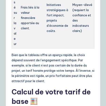
s
Initiatives
Moyen-élevé
é
Frais liés à la
stratégiques à
(requiert la
su
valeur
fort impact,
confiance et
r
financière
projets
des
la
apportée au
d’économie de
indicateurs
v
client.
coûts.
clairs)
al
e
ur
Bien que le tableau offre un aperçu rapide, le choix
dépend souvent de l’engagement spécifique. Par
exemple, si le client n’est pas certain de la durée du
projet, un tarif horaire protège votre temps. À l’inverse, si
le périmètre est rigide, un prix forfaitaire peut être plus
attractif pour le client.
Calcul de votre tarif de
base