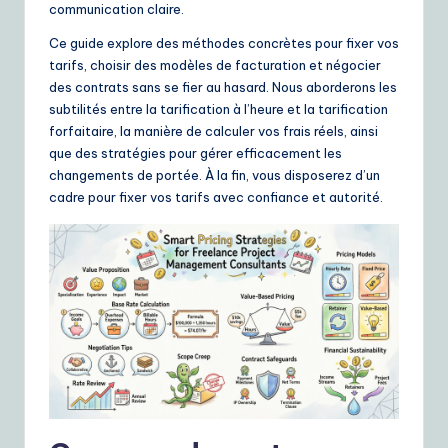
ui
communication claire.
d
Ce guide explore des méthodes concrètes pour fixer vos
tarifs, choisir des modèles de facturation et négocier
e
des contrats sans se fier au hasard. Nous aborderons les
t
subtilités entre la tarification à l’heure et la tarification
forfaitaire, la manière de calculer vos frais réels, ainsi
o
que des stratégies pour gérer efficacement les
A
changements de portée. À la fin, vous disposerez d’un
cadre pour fixer vos tarifs avec confiance et autorité.
I
&
S
o
ft
w
a
r