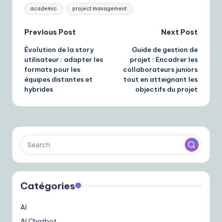
Tags:
academic
project management
Post
Previous Post
Next Post
Évolution de la story
Guide de gestion de
navigation
utilisateur : adapter les
projet : Encadrer les
formats pour les
collaborateurs juniors
équipes distantes et
tout en atteignant les
hybrides
objectifs du projet
Catégories
AI
AI Chatbot