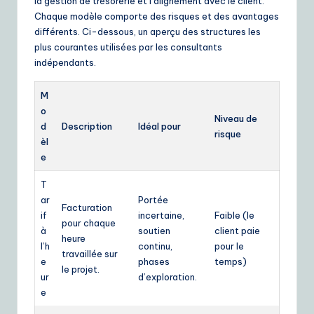
la gestion de trésorerie et l’alignement avec le client.
Chaque modèle comporte des risques et des avantages
différents. Ci-dessous, un aperçu des structures les
plus courantes utilisées par les consultants
indépendants.
M
o
Niveau de
d
Description
Idéal pour
risque
èl
e
T
ar
Portée
Facturation
if
incertaine,
Faible (le
pour chaque
à
soutien
client paie
heure
l’h
continu,
pour le
travaillée sur
e
phases
temps)
le projet.
ur
d’exploration.
e