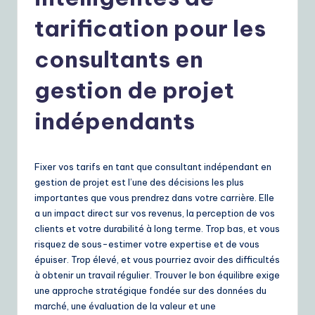
r
e
tarification pour les
n
consultants en
c
gestion de projet
h
|
indépendants
Y
o
Fixer vos tarifs en tant que consultant indépendant en
u
gestion de projet est l’une des décisions les plus
importantes que vous prendrez dans votre carrière. Elle
r
a un impact direct sur vos revenus, la perception de vos
D
clients et votre durabilité à long terme. Trop bas, et vous
risquez de sous-estimer votre expertise et de vous
ai
épuiser. Trop élevé, et vous pourriez avoir des difficultés
ly
à obtenir un travail régulier. Trouver le bon équilibre exige
une approche stratégique fondée sur des données du
G
marché, une évaluation de la valeur et une