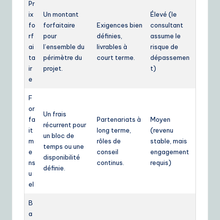
Pr
ix
Un montant
Élevé (le
fo
forfaitaire
Exigences bien
consultant
rf
pour
définies,
assume le
ai
l’ensemble du
livrables à
risque de
ta
périmètre du
court terme.
dépassemen
ir
projet.
t)
e
F
or
Un frais
fa
Partenariats à
Moyen
récurrent pour
it
long terme,
(revenu
un bloc de
m
rôles de
stable, mais
temps ou une
e
conseil
engagement
disponibilité
ns
continus.
requis)
définie.
u
el
B
a