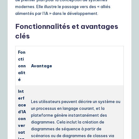
modernes. Elle illustre le passage vers des « alliés
alimentés par l’IA » dans le développement.
Fonctionnalités et avantages
clés
Fon
cti
onn
Avantage
alit
é
Int
erf
Les utilisateurs peuvent décrire un système ou
ace
un processus en langage courant, et la
d’IA
plateforme génère instantanément des
con
diagrammes. Cela inclut la création de
ver
diagrammes de séquence à partir de
sat
scénarios ou de diagrammes de classes via