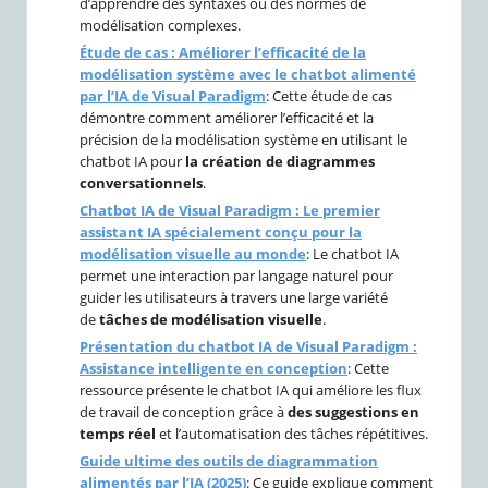
d’apprendre des syntaxes ou des normes de
modélisation complexes.
Étude de cas : Améliorer l’efficacité de la
modélisation système avec le chatbot alimenté
par l’IA de Visual Paradigm
: Cette étude de cas
démontre comment améliorer l’efficacité et la
précision de la modélisation système en utilisant le
chatbot IA pour
la création de diagrammes
conversationnels
.
Chatbot IA de Visual Paradigm : Le premier
assistant IA spécialement conçu pour la
modélisation visuelle au monde
: Le chatbot IA
permet une interaction par langage naturel pour
guider les utilisateurs à travers une large variété
de
tâches de modélisation visuelle
.
Présentation du chatbot IA de Visual Paradigm :
Assistance intelligente en conception
: Cette
ressource présente le chatbot IA qui améliore les flux
de travail de conception grâce à
des suggestions en
temps réel
et l’automatisation des tâches répétitives.
Guide ultime des outils de diagrammation
alimentés par l’IA (2025)
: Ce guide explique comment