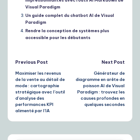
Visual Paradigm
Un guide complet du chatbot AI de Visual
Paradigm
Rendre la conception de systèmes plus
accessible pour les débutants
Post
Previous Post
Next Post
Maximiser les revenus
Générateur de
navigation
de la vente au détail de
diagramme en arête de
mode : cartographie
poisson AI de Visual
stratégique avec l’outil
Paradigm : trouvez les
d’analyse des
causes profondes en
performances KPI
quelques secondes
alimenté par l’IA