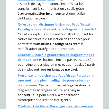
les outils de diagrammation alimentés par l’IA
transforment la communication visuelle grâce
à
automatisation intelligente
et une facilité
d’utilisation accrue.
Qu’est-ce qui distingue le chatbot IA de Visual
Paradigm des autres outils de diagrammation IA ?
:
Cet article explique comment le chatbot soutient les
cadres métier et la visualisation des données pour
permettre
transitions intelligentes
entre la
modélisation stratégique et technique.
Chatbot IA pour la génération de diagrammes et
de modèles
: Ce chatbot alimenté par l’IA est utilisé
pour générer des diagrammes et des modèles à partir
de simples
entrées en langage naturel
.
Présentation du chatbot IA de Visual Paradigm :
une méthode plus intelligente pour créer des
diagrammes
: Ce chatbot permet la génération de
diagrammes en langage naturel et
analyse
contextuelle
pour aider à la modélisation
d’entreprise et à l’édition intelligente.
Chatbot IA de Visual Paradigm : transformez vos