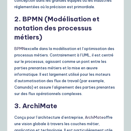
conception dans les grandes équipes ou les industries
e
réglementées où la précision est primordiale.
S
2. BPMN (Modélisation et
o
notation des processus
métiers)
lu
ti
BPMN
excelle dans la modélisation et l’optimisation des
o
processus métiers. Contrairement à l’UML, il est centré
sur le processus, agissant comme un pont entre les
n
parties prenantes métiers et la mise en œuvre
s
informatique. Il est largement utilisé pour les moteurs
d’automatisation des flux de travail (par exemple,
Camunda) et assure l’alignement des parties prenantes
sur des flux opérationnels complexes.
3. ArchiMate
Conçu pour l’architecture d’entreprise,
ArchiMate
offre
une vision globale à travers les couches métier,
application et technologie. Il est particulièrement utile