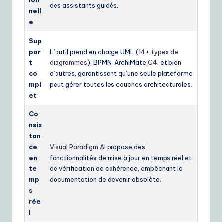
ion
des assistants guidés.
nell
e
Sup
por
L’outil prend en charge UML (
14+ types de
t
diagrammes
), BPMN, ArchiMate,
C4
, et bien
co
d’autres, garantissant qu’une seule plateforme
mpl
peut gérer toutes les couches architecturales.
et
Co
nsis
tan
ce
Visual Paradigm AI
propose des
en
fonctionnalités de mise à jour en temps réel et
te
de vérification de cohérence, empêchant la
mp
documentation de devenir obsolète.
s
rée
l