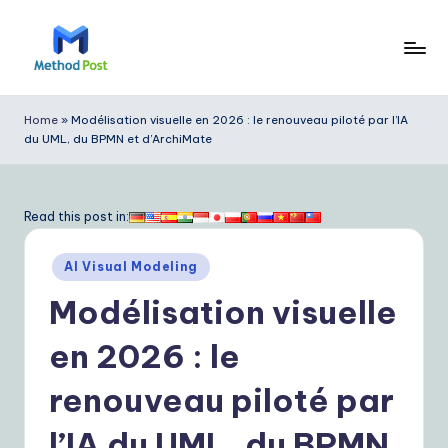
Skip
to
M
content
e
Home
»
Modélisation visuelle en 2026 : le renouveau piloté par l’IA
du UML, du BPMN et d’ArchiMate
t
h
o
Read this post in:
d
Posted
AI Visual Modeling
P
in
Modélisation visuelle
o
s
en 2026 : le
t
renouveau piloté par
F
l’IA du UML, du BPMN