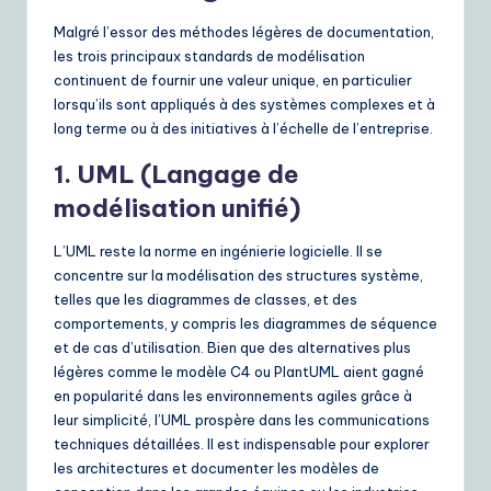
ui
Malgré l’essor des méthodes légères de documentation,
d
les trois principaux standards de modélisation
continuent de fournir une valeur unique, en particulier
e
lorsqu’ils sont appliqués à des systèmes complexes et à
t
long terme ou à des initiatives à l’échelle de l’entreprise.
o
1. UML (Langage de
A
modélisation unifié)
I
L’UML reste la norme en ingénierie logicielle. Il se
&
concentre sur la modélisation des structures système,
S
telles que les diagrammes de classes, et des
comportements, y compris les diagrammes de séquence
o
et de cas d’utilisation. Bien que des alternatives plus
ft
légères comme le modèle C4 ou PlantUML aient gagné
en popularité dans les environnements agiles grâce à
w
leur simplicité, l’UML prospère dans les communications
a
techniques détaillées. Il est indispensable pour explorer
les architectures et documenter les modèles de
r