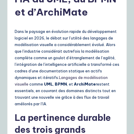
r
e
et d’ArchiMate
n
c
Dans le paysage en évolution rapide du développement
h
logiciel en 2026, le débat sur l’utilité des langages de
modélisation visuelle a considérablement évolué. Alors
|
que l’industrie considérait autrefois la modélisation
Y
complète comme un goulot d’étranglement de l’agilité,
l’intégration de l’intelligence artificielle a transformé ces
o
cadres d’une documentation statique en actifs
u
dynamiques et itératifs.
Langages de modélisation
visuelle
comme
UML
,
BPMN
, et
ArchiMate
restent
r
essentiels, en couvrant des domaines distincts tout en
D
trouvant une nouvelle vie grâce à des flux de travail
améliorés par l’IA.
ai
La pertinence durable
ly
des trois grands
G