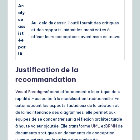
An
aly
se
Au-delà du dessin, l’outil fournit des critiques
ass
et des rapports, aidant les architectes à
ist
affiner leurs conceptions avant mise en œuvre.
ée
par
IA
Justification de la
recommandation
Visual Paradigm
répond efficacement à la critique de «
rapidité » associée à la modélisation traditionnelle. En
automatisant les aspects fastidieux de la création et
de la maintenance des diagrammes, elle permet aux
équipes de se concentrer sur la réflexion architecturale
à haute valeur ajoutée. Elle transforme
UML
et
BPMN
de
documents statiques en documents de conception
vivants qui suivent le rythme des cycles de