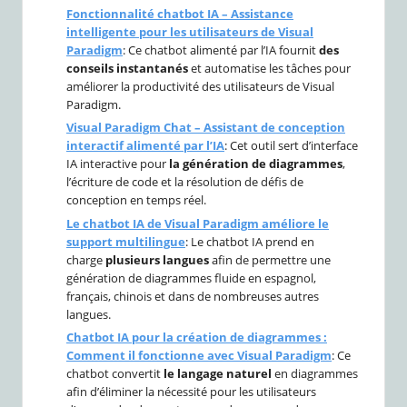
Fonctionnalité chatbot IA – Assistance
intelligente pour les utilisateurs de Visual
Paradigm
: Ce chatbot alimenté par l’IA fournit
des
conseils instantanés
et automatise les tâches pour
améliorer la productivité des utilisateurs de Visual
Paradigm.
Visual Paradigm Chat – Assistant de conception
interactif alimenté par l’IA
: Cet outil sert d’interface
IA interactive pour
la génération de diagrammes
,
l’écriture de code et la résolution de défis de
conception en temps réel.
Le chatbot IA de Visual Paradigm améliore le
support multilingue
: Le chatbot IA prend en
charge
plusieurs langues
afin de permettre une
génération de diagrammes fluide en espagnol,
français, chinois et dans de nombreuses autres
langues.
Chatbot IA pour la création de diagrammes :
Comment il fonctionne avec Visual Paradigm
: Ce
chatbot convertit
le langage naturel
en diagrammes
afin d’éliminer la nécessité pour les utilisateurs