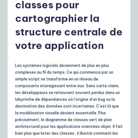
r
classes pour
e
cartographier la
n
structure centrale de
c
h
votre application
|
Y
Les systèmes logiciels deviennent de plus en plus
o
complexes au fil du temps. Ce qui commence par un
simple script se transforme en un réseau de
u
composants interagissant entre eux. Sans carte claire,
r
les développeurs se retrouvent souvent perdus dans un
labyrinthe de dépendances où l’origine d’un bug ou la
D
destination des données sont incertaines. C’est là que
ai
la modélisation visuelle devient essentielle. Plus
précisément, le diagramme de classes sert de plan
ly
architectural pour les applications orientées objet. Il fait
G
bien plus que lister des classes ; il illustre comment les