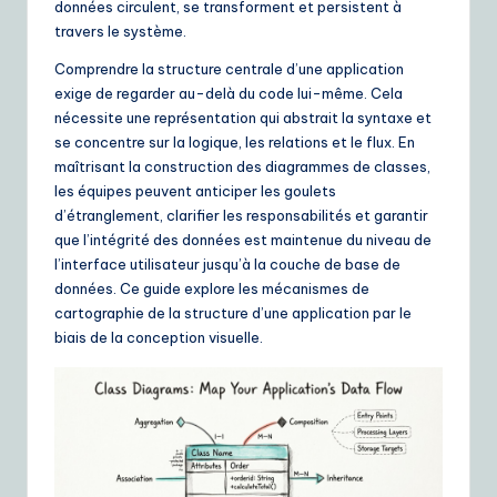
données circulent, se transforment et persistent à
ui
travers le système.
d
Comprendre la structure centrale d’une application
e
exige de regarder au-delà du code lui-même. Cela
nécessite une représentation qui abstrait la syntaxe et
t
se concentre sur la logique, les relations et le flux. En
o
maîtrisant la construction des diagrammes de classes,
les équipes peuvent anticiper les goulets
A
d’étranglement, clarifier les responsabilités et garantir
I
que l’intégrité des données est maintenue du niveau de
l’interface utilisateur jusqu’à la couche de base de
&
données. Ce guide explore les mécanismes de
S
cartographie de la structure d’une application par le
biais de la conception visuelle.
o
ft
w
a
r