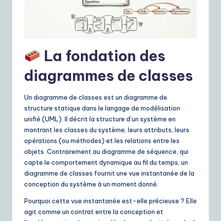
e
S
o
La fondation des
lu
diagrammes de classes
ti
o
Un diagramme de classes est un diagramme de
structure statique dans le langage de modélisation
n
unifié (UML). Il décrit la structure d’un système en
s
montrant les classes du système, leurs attributs, leurs
opérations (ou méthodes) et les relations entre les
objets. Contrairement au diagramme de séquence, qui
capte le comportement dynamique au fil du temps, un
diagramme de classes fournit une vue instantanée de la
conception du système à un moment donné.
Pourquoi cette vue instantanée est-elle précieuse ? Elle
agit comme un contrat entre la conception et