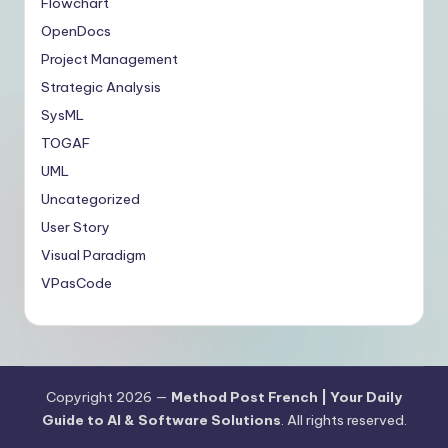
Flowchart
OpenDocs
Project Management
Strategic Analysis
SysML
TOGAF
UML
Uncategorized
User Story
Visual Paradigm
VPasCode
Copyright 2026 —
Method Post French | Your Daily
Guide to AI & Software Solutions
. All rights reserved.