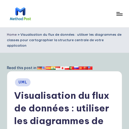
Skip
to
M
content
e
Home
»
Visualisation du flux de données : utiliser les diagrammes de
classes pour cartographier la structure centrale de votre
t
application
h
o
Read this post in:
d
P
Posted
UML
in
o
Visualisation du flux
s
de données : utiliser
t
les diagrammes de
F