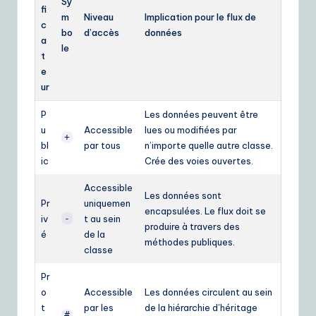
Sy
fi
m
Niveau
Implication pour le flux de
c
bo
d’accès
données
a
le
t
e
ur
P
Les données peuvent être
u
Accessible
lues ou modifiées par
+
bl
par tous
n’importe quelle autre classe.
ic
Crée des voies ouvertes.
Accessible
Les données sont
Pr
uniquemen
encapsulées. Le flux doit se
iv
-
t au sein
produire à travers des
é
de la
méthodes publiques.
classe
Pr
o
Accessible
Les données circulent au sein
t
par les
de la hiérarchie d’héritage
#