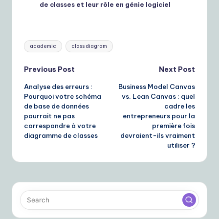
de classes et leur rôle en génie logiciel
Tags:
academic
class diagram
Post
Previous Post
Next Post
Analyse des erreurs :
Business Model Canvas
navigation
Pourquoi votre schéma
vs. Lean Canvas : quel
de base de données
cadre les
pourrait ne pas
entrepreneurs pour la
correspondre à votre
première fois
diagramme de classes
devraient-ils vraiment
utiliser ?