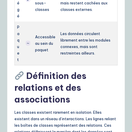
é
sous-
mais restent cachées aux
g
classes
classes externes.
é
P
a
Les données circulent
Accessible
q
librement entre les modules
~
au sein du
u
connexes, mais sont
paquet
e
restreintes ailleurs.
t
Définition des
relations et des
associations
Les classes existent rarement en isolation. Elles
existent dans un réseau d’interactions. Les lignes reliant
les boîtes de classes représentent des relations. Ces
relations définissent la manière dont les données sont