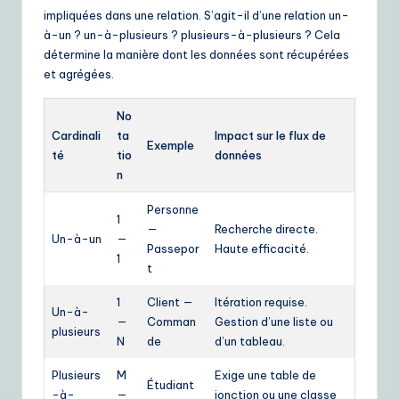
impliquées dans une relation. S’agit-il d’une relation un-
à-un ? un-à-plusieurs ? plusieurs-à-plusieurs ? Cela
détermine la manière dont les données sont récupérées
et agrégées.
No
Cardinali
ta
Impact sur le flux de
Exemple
té
tio
données
n
Personne
1
—
Recherche directe.
Un-à-un
—
Passepor
Haute efficacité.
1
t
1
Client —
Itération requise.
Un-à-
—
Comman
Gestion d’une liste ou
plusieurs
N
de
d’un tableau.
Plusieurs
M
Exige une table de
Étudiant
-à-
—
jonction ou une classe