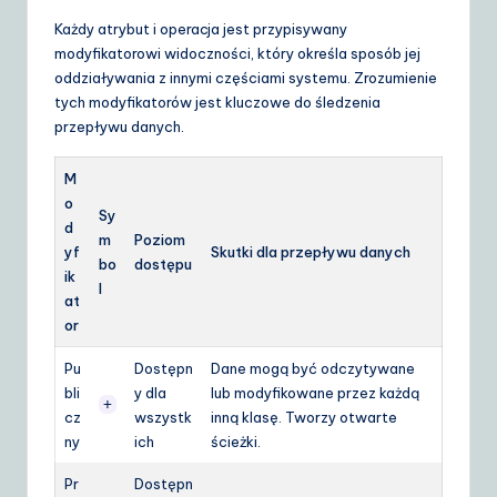
Każdy atrybut i operacja jest przypisywany
modyfikatorowi widoczności, który określa sposób jej
oddziaływania z innymi częściami systemu. Zrozumienie
tych modyfikatorów jest kluczowe do śledzenia
przepływu danych.
M
o
Sy
d
m
Poziom
yf
Skutki dla przepływu danych
bo
dostępu
ik
l
at
or
Pu
Dostępn
Dane mogą być odczytywane
bli
y dla
lub modyfikowane przez każdą
+
cz
wszystk
inną klasę. Tworzy otwarte
ny
ich
ścieżki.
Pr
Dostępn