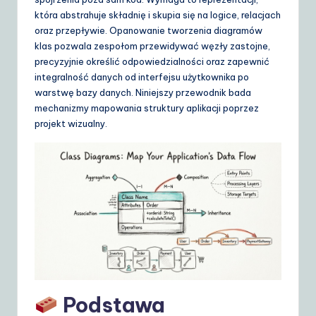
d
która abstrahuje składnię i skupia się na logice, relacjach
e
oraz przepływie. Opanowanie tworzenia diagramów
klas pozwala zespołom przewidywać węzły zastojne,
t
precyzyjnie określić odpowiedzialności oraz zapewnić
o
integralność danych od interfejsu użytkownika po
warstwę bazy danych. Niniejszy przewodnik bada
A
mechanizmy mapowania struktury aplikacji poprzez
I
projekt wizualny.
&
S
o
ft
w
a
r
Podstawa
e