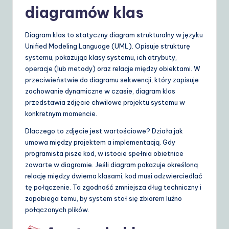
diagramów klas
S
o
Diagram klas to statyczny diagram strukturalny w języku
lu
Unified Modeling Language (UML). Opisuje strukturę
systemu, pokazując klasy systemu, ich atrybuty,
ti
operacje (lub metody) oraz relacje między obiektami. W
o
przeciwieństwie do diagramu sekwencji, który zapisuje
zachowanie dynamiczne w czasie, diagram klas
n
przedstawia zdjęcie chwilowe projektu systemu w
s
konkretnym momencie.
Dlaczego to zdjęcie jest wartościowe? Działa jak
umowa między projektem a implementacją. Gdy
programista pisze kod, w istocie spełnia obietnice
zawarte w diagramie. Jeśli diagram pokazuje określoną
relację między dwiema klasami, kod musi odzwierciedlać
tę połączenie. Ta zgodność zmniejsza dług techniczny i
zapobiega temu, by system stał się zbiorem luźno
połączonych plików.