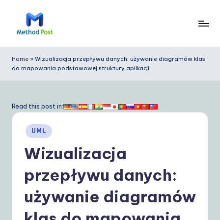
Skip
to
M
content
e
Home
»
Wizualizacja przepływu danych: używanie diagramów klas
do mapowania podstawowej struktury aplikacji
t
h
o
Read this post in:
d
Posted
UML
P
in
Wizualizacja
o
s
przepływu danych:
t
używanie diagramów
P
klas do mapowania