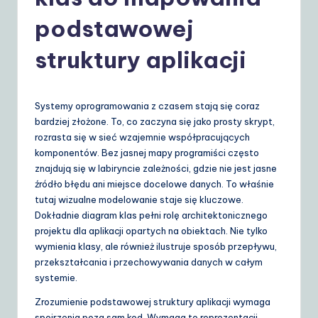
o
li
podstawowej
s
struktury aplikacji
h
|
Systemy oprogramowania z czasem stają się coraz
Y
bardziej złożone. To, co zaczyna się jako prosty skrypt,
o
rozrasta się w sieć wzajemnie współpracujących
komponentów. Bez jasnej mapy programiści często
u
znajdują się w labiryncie zależności, gdzie nie jest jasne
r
źródło błędu ani miejsce docelowe danych. To właśnie
tutaj wizualne modelowanie staje się kluczowe.
D
Dokładnie diagram klas pełni rolę architektonicznego
ai
projektu dla aplikacji opartych na obiektach. Nie tylko
wymienia klasy, ale również ilustruje sposób przepływu,
ly
przekształcania i przechowywania danych w całym
G
systemie.
ui
Zrozumienie podstawowej struktury aplikacji wymaga
spojrzenia poza sam kod. Wymaga to reprezentacji,