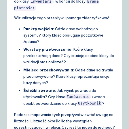
do klasy
i w końcu do klasy
Inwentarz
Brama
.
płatności
Wizualizacja tego przepływu pomaga zidentyfikować:
Punkty wejścia:
Gdzie dane wchodzą do
systemu? Który klasa obsługuje początkowe
żądanie?
Warstwy przetwarzania:
Które klasy
przekształcają dane? Czy istnieją osobne klasy do
walidacji oraz obliczeń?
Miejsca przechowywania:
Gdzie dane są trwale
przechowywane? Które klasy reprezentują encje
bazy danych?
Ścieżki zwrotne:
Jak wynik powraca do
użytkownika? Czy klasa
zwraca
Zamówienie
obiekt potwierdzenia do klasy
?
Użytkownik
Podczas mapowania tych przepływów zwróć uwagę na
liczność. Liczność określa liczbę wystąpień
uczestniczących w relacji. Czy jest to jeden do jednego?