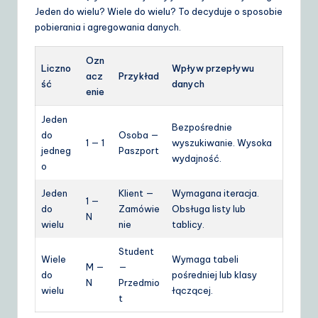
Jeden do wielu? Wiele do wielu? To decyduje o sposobie
pobierania i agregowania danych.
Ozn
Liczno
Wpływ przepływu
acz
Przykład
ść
danych
enie
Jeden
Bezpośrednie
do
Osoba —
1 — 1
wyszukiwanie. Wysoka
jedneg
Paszport
wydajność.
o
Jeden
Klient —
Wymagana iteracja.
1 —
do
Zamówie
Obsługa listy lub
N
wielu
nie
tablicy.
Student
Wiele
Wymaga tabeli
M —
—
do
pośredniej lub klasy
N
Przedmio
wielu
łączącej.
t