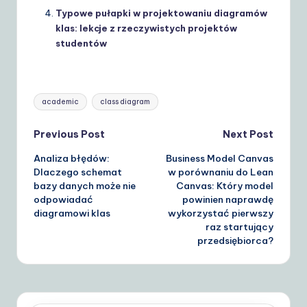
Typowe pułapki w projektowaniu diagramów
klas: lekcje z rzeczywistych projektów
studentów
Tags:
academic
class diagram
Post
Previous Post
Next Post
Analiza błędów:
Business Model Canvas
navigation
Dlaczego schemat
w porównaniu do Lean
bazy danych może nie
Canvas: Który model
odpowiadać
powinien naprawdę
diagramowi klas
wykorzystać pierwszy
raz startujący
przedsiębiorca?