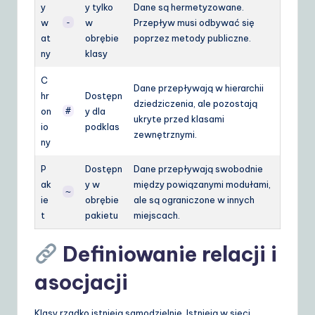
y
y tylko
Dane są hermetyzowane.
w
-
w
Przepływ musi odbywać się
at
obrębie
poprzez metody publiczne.
ny
klasy
C
Dane przepływają w hierarchii
hr
Dostępn
dziedziczenia, ale pozostają
on
#
y dla
ukryte przed klasami
io
podklas
zewnętrznymi.
ny
P
Dostępn
Dane przepływają swobodnie
ak
y w
między powiązanymi modułami,
~
ie
obrębie
ale są ograniczone w innych
t
pakietu
miejscach.
Definiowanie relacji i
asocjacji
Klasy rzadko istnieją samodzielnie. Istnieją w sieci