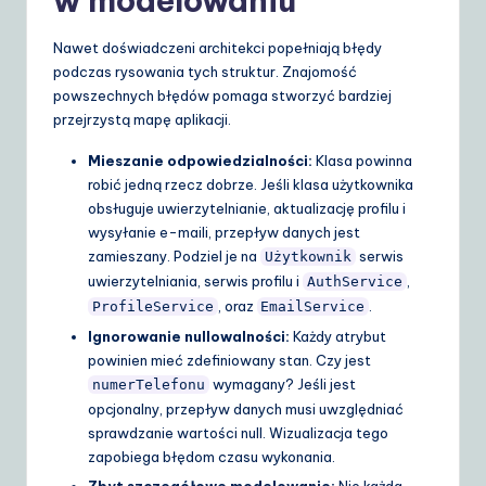
w modelowaniu
Nawet doświadczeni architekci popełniają błędy
podczas rysowania tych struktur. Znajomość
powszechnych błędów pomaga stworzyć bardziej
przejrzystą mapę aplikacji.
Mieszanie odpowiedzialności:
Klasa powinna
robić jedną rzecz dobrze. Jeśli klasa użytkownika
obsługuje uwierzytelnianie, aktualizację profilu i
wysyłanie e-maili, przepływ danych jest
zamieszany. Podziel je na
serwis
Użytkownik
uwierzytelniania, serwis profilu i
,
AuthService
, oraz
.
ProfileService
EmailService
Ignorowanie nullowalności:
Każdy atrybut
powinien mieć zdefiniowany stan. Czy jest
wymagany? Jeśli jest
numerTelefonu
opcjonalny, przepływ danych musi uwzględniać
sprawdzanie wartości null. Wizualizacja tego
zapobiega błędom czasu wykonania.