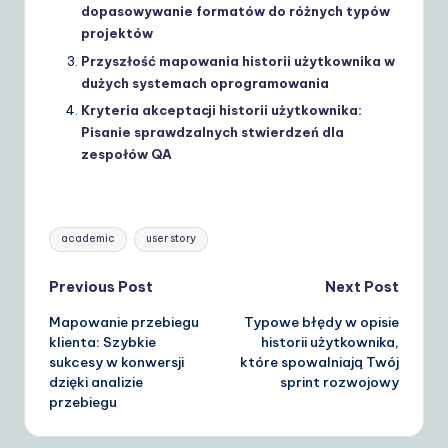
dopasowywanie formatów do różnych typów
projektów
Przyszłość mapowania historii użytkownika w
dużych systemach oprogramowania
Kryteria akceptacji historii użytkownika:
Pisanie sprawdzalnych stwierdzeń dla
zespołów QA
Tags:
academic
user story
Post
Previous Post
Next Post
Mapowanie przebiegu
Typowe błędy w opisie
navigation
klienta: Szybkie
historii użytkownika,
sukcesy w konwersji
które spowalniają Twój
dzięki analizie
sprint rozwojowy
przebiegu