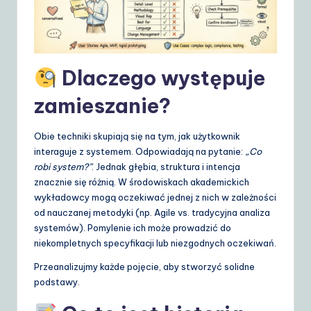
d
e
t
Dlaczego występuje
o
A
zamieszanie?
I
Obie techniki skupiają się na tym, jak użytkownik
&
interaguje z systemem. Odpowiadają na pytanie:
„Co
S
robi system?”
. Jednak głębia, struktura i intencja
znacznie się różnią. W środowiskach akademickich
o
wykładowcy mogą oczekiwać jednej z nich w zależności
ft
od nauczanej metodyki (np. Agile vs. tradycyjna analiza
systemów). Pomylenie ich może prowadzić do
w
niekompletnych specyfikacji lub niezgodnych oczekiwań.
a
Przeanalizujmy każde pojęcie, aby stworzyć solidne
r
podstawy.
e