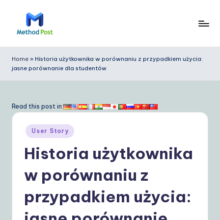
Skip
to
M
content
e
Home
»
Historia użytkownika w porównaniu z przypadkiem użycia:
jasne porównanie dla studentów
t
h
o
Read this post in:
d
Posted
User Story
P
in
Historia użytkownika
o
s
w porównaniu z
t
przypadkiem użycia:
P
jasne porównanie