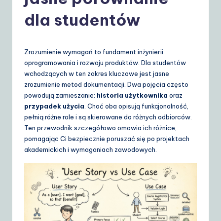
o
li
dla studentów
s
h
Zrozumienie wymagań to fundament inżynierii
|
oprogramowania i rozwoju produktów. Dla studentów
wchodzących w ten zakres kluczowe jest jasne
Y
zrozumienie metod dokumentacji. Dwa pojęcia często
o
powodują zamieszanie:
historia użytkownika
oraz
przypadek użycia
. Choć oba opisują funkcjonalność,
u
pełnią różne role i są skierowane do różnych odbiorców.
r
Ten przewodnik szczegółowo omawia ich różnice,
pomagając Ci bezpiecznie poruszać się po projektach
D
akademickich i wymaganiach zawodowych.
ai
ly
G
ui