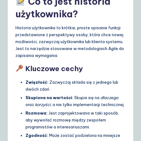
Co to jest historia
S
użytkownika?
o
Historia użytkownika to krótkie, proste opisanie funkcji
lu
przedstawione z perspektywy osoby, która chce nowej
ti
możliwości, zazwyczaj użytkownika lub klienta systemu.
Jest to narzędzie stosowane w metodologiach Agile do
o
zapisania wymagania.
n
Kluczowe cechy
s
Zwięzłość:
Zazwyczaj składa się z jednego lub
dwóch zdań.
Skupiona na wartości:
Skupia się na
dlaczego
oraz
korzyści
, a nie tylko implementacji technicznej.
Rozmowa:
Jest zaprojektowana w taki sposób,
aby wywołać rozmowę między zespołem
programistów a interesariuszami.
Zgodność:
Może zostać podzielona na mniejsze