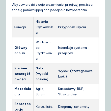
Aby utwierdzić swoje zrozumienie, przejrzyj poniższą
tabelę porównującą oba podejścia bezpośrednio.
Historia
Funkcja
użytkownik
Przypadek użycia
a
Wartość i
Główny
cel
Interakcja systemu i
nacisk
użytkownik
przepływ
a
Poziom
Niski
Wysoki (szczegółowe
szczegół
(wysoki
kroki)
owości
poziom)
Metodolo
Agile,
Kaskadowy, RUP,
gia
Scrum
Strukturalny
Reprezen
Karta, lista,
Diagramy, schematy
tacja