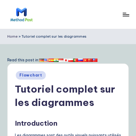
Skip
to
M
content
e
Home
»
Tutoriel complet sur les diagrammes
t
h
Read this post in:
o
Posted
d
Flowchart
in
P
Tutoriel complet sur
o
les diagrammes
s
t
Introduction
F
Les diagrammes sont des outils visuels puissants utilisés