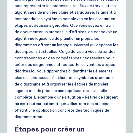
r
pour représenter les processus, les flux de travail et les
e
algorithmes de manière claire et structurée. Ils aident à
n
comprendre les systèmes complexes en les divisant en
étapes et décisions gérables. Que vous soyez en train
c
de documenter un processus d’affaires, de concevoir un
h
algorithme logiciel ou de planifier un projet, les
diagrammes offrent un langage universel qui dépasse les
|
descriptions textuelles. Ce guide vise à vous doter des
Y
connaissances et des compétences nécessaires pour
créer des diagrammes efficaces. En suivant les étapes
o
décrites ici, vous apprendrez à identifier les éléments
u
clés d’un processus, à utiliser des symboles standards
de diagramme et à organiser les étapes de manière
r
logique afin de produire une représentation visuelle
D
complète. L’exemple d’une situation « Retirer de l’argent
au distributeur automatique » illustrera ces principes,
ai
offrant une application concrète des techniques de
ly
diagrammation.
G
Étapes pour créer un