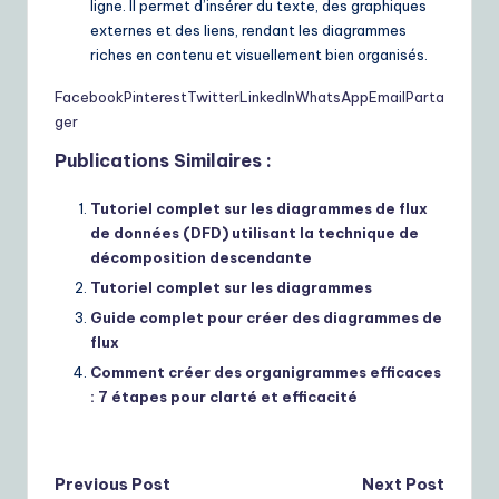
ligne. Il permet d’insérer du texte, des graphiques
externes et des liens, rendant les diagrammes
riches en contenu et visuellement bien organisés.
Facebook
Pinterest
Twitter
LinkedIn
WhatsApp
Email
Parta
ger
Publications Similaires :
Tutoriel complet sur les diagrammes de flux
de données (DFD) utilisant la technique de
décomposition descendante
Tutoriel complet sur les diagrammes
Guide complet pour créer des diagrammes de
flux
Comment créer des organigrammes efficaces
: 7 étapes pour clarté et efficacité
Post
Previous Post
Next Post