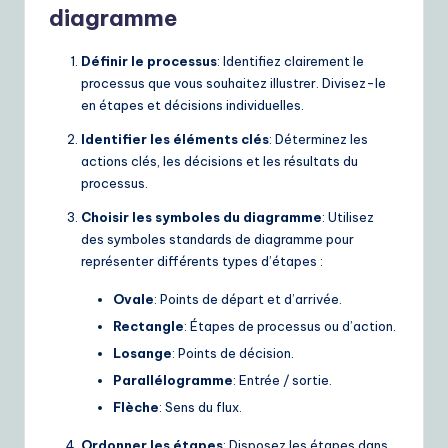
ui
diagramme
d
Définir le processus
: Identifiez clairement le
e
processus que vous souhaitez illustrer. Divisez-le
en étapes et décisions individuelles.
t
Identifier les éléments clés
: Déterminez les
o
actions clés, les décisions et les résultats du
A
processus.
I
Choisir les symboles du diagramme
: Utilisez
des symboles standards de diagramme pour
&
représenter différents types d’étapes :
S
Ovale
: Points de départ et d’arrivée.
o
Rectangle
: Étapes de processus ou d’action.
ft
Losange
: Points de décision.
w
Parallélogramme
: Entrée / sortie.
a
Flèche
: Sens du flux.
r
Ordonner les étapes
: Disposez les étapes dans