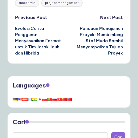
Tags:
academic
project management
Post
Previous Post
Next Post
Evolusi Cerita
Panduan Manajemen
navigation
Pengguna:
Proyek: Membimbing
Menyesuaikan Format
Staf Muda Sambil
untuk Tim Jarak Jauh
Menyampaikan Tujuan
dan Hibrida
Proyek
Languages
Cari
Cari