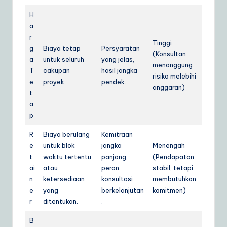
H
a
r
Tinggi
g
Biaya tetap
Persyaratan
(Konsultan
a
untuk seluruh
yang jelas,
menanggung
T
cakupan
hasil jangka
risiko melebihi
e
proyek.
pendek.
anggaran)
t
a
p
R
Biaya berulang
Kemitraan
e
untuk blok
jangka
Menengah
t
waktu tertentu
panjang,
(Pendapatan
ai
atau
peran
stabil, tetapi
n
ketersediaan
konsultasi
membutuhkan
e
yang
berkelanjutan
komitmen)
r
ditentukan.
.
B