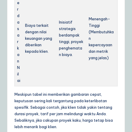
e
r
d
Menengah-
a
Inisiatif
Biaya terkait
Tinggi
s
strategis
dengan nilai
(Membutuhka
a
berdampak
keuangan yang
n
r
tinggi, proyek
diberikan
kepercayaan
k
penghemata
kepada klien.
dan metrik
a
n biaya.
yang jelas)
n
N
il
ai
Meskipun tabel ini memberikan gambaran cepat,
keputusan sering kali tergantung pada keterlibatan
spesifik. Sebagai contoh, jika klien tidak yakin tentang
durasi proyek, tarif per jam melindungi waktu Anda.
Sebaliknya, jika cakupan proyek kaku, harga tetap bisa
lebih menarik bagi klien.