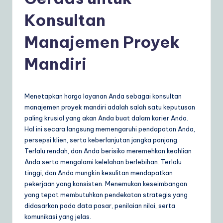
d
o
Konsultan
n
Manajemen Proyek
e
Mandiri
si
a
n
Menetapkan harga layanan Anda sebagai konsultan
manajemen proyek mandiri adalah salah satu keputusan
|
paling krusial yang akan Anda buat dalam karier Anda.
Y
Hal ini secara langsung memengaruhi pendapatan Anda,
persepsi klien, serta keberlanjutan jangka panjang.
o
Terlalu rendah, dan Anda berisiko meremehkan keahlian
u
Anda serta mengalami kelelahan berlebihan. Terlalu
tinggi, dan Anda mungkin kesulitan mendapatkan
r
pekerjaan yang konsisten. Menemukan keseimbangan
D
yang tepat membutuhkan pendekatan strategis yang
didasarkan pada data pasar, penilaian nilai, serta
ai
komunikasi yang jelas.