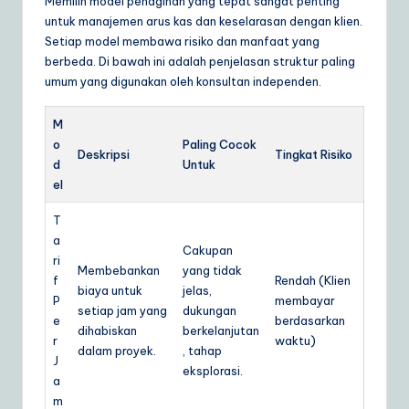
Memilih model penagihan yang tepat sangat penting
untuk manajemen arus kas dan keselarasan dengan klien.
Setiap model membawa risiko dan manfaat yang
berbeda. Di bawah ini adalah penjelasan struktur paling
umum yang digunakan oleh konsultan independen.
M
o
Paling Cocok
Deskripsi
Tingkat Risiko
d
Untuk
el
T
a
Cakupan
ri
Membebankan
yang tidak
f
Rendah (Klien
biaya untuk
jelas,
P
membayar
setiap jam yang
dukungan
e
berdasarkan
dihabiskan
berkelanjutan
r
waktu)
dalam proyek.
, tahap
J
eksplorasi.
a
m