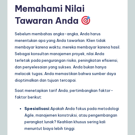
Memahami Nilai
a
r
Tawaran Anda
e
Sebelum membahas angka-angka, Anda harus
S
menentukan apa yang Anda tawarkan. Klien tidak
o
membayar karena waktu; mereka membayar karena hasil.
Sebagai konsultan manajemen proyek, nilai Anda
lu
terletak pada pengurangan risiko, peningkatan efisiensi,
ti
dan penyelesaian yang sukses. Anda bukan hanya
melacak tugas; Anda memastikan bahwa sumber daya
o
dioptimalkan dan tujuan tercapai.
n
Saat menetapkan tarif Anda, pertimbangkan faktor-
s
faktor berikut:
Spesialisasi:
Apakah Anda fokus pada metodologi
Agile, manajemen konstruksi, atau pengembangan
perangkat lunak? Keahlian khusus sering kali
menuntut biaya lebih tinggi.