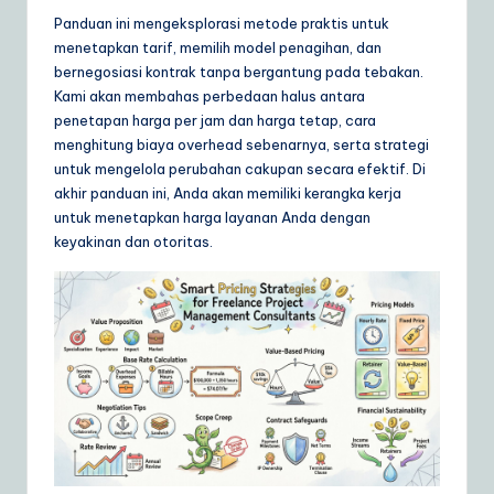
ly
Panduan ini mengeksplorasi metode praktis untuk
G
menetapkan tarif, memilih model penagihan, dan
bernegosiasi kontrak tanpa bergantung pada tebakan.
ui
Kami akan membahas perbedaan halus antara
d
penetapan harga per jam dan harga tetap, cara
menghitung biaya overhead sebenarnya, serta strategi
e
untuk mengelola perubahan cakupan secara efektif. Di
t
akhir panduan ini, Anda akan memiliki kerangka kerja
untuk menetapkan harga layanan Anda dengan
o
keyakinan dan otoritas.
A
I
&
S
o
ft
w