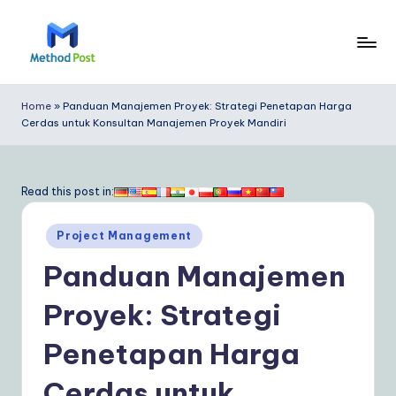
Skip
to
M
content
e
Home
»
Panduan Manajemen Proyek: Strategi Penetapan Harga
Cerdas untuk Konsultan Manajemen Proyek Mandiri
t
h
o
Read this post in:
d
Posted
Project Management
P
in
Panduan Manajemen
o
s
Proyek: Strategi
t
Penetapan Harga
In
Cerdas untuk