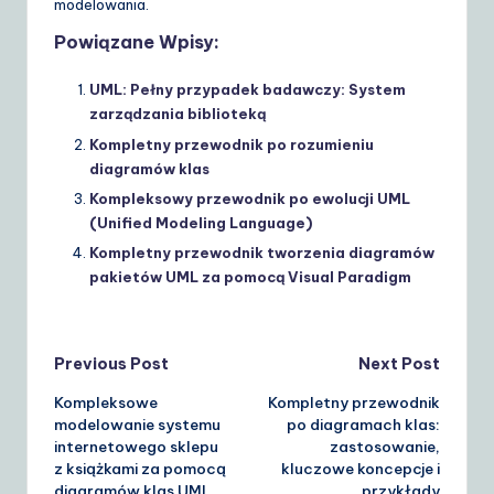
modelowania.
Powiązane Wpisy:
UML: Pełny przypadek badawczy: System
zarządzania biblioteką
Kompletny przewodnik po rozumieniu
diagramów klas
Kompleksowy przewodnik po ewolucji UML
(Unified Modeling Language)
Kompletny przewodnik tworzenia diagramów
pakietów UML za pomocą Visual Paradigm
Post
Previous Post
Next Post
Kompleksowe
Kompletny przewodnik
navigation
modelowanie systemu
po diagramach klas:
internetowego sklepu
zastosowanie,
z książkami za pomocą
kluczowe koncepcje i
diagramów klas UML
przykłady