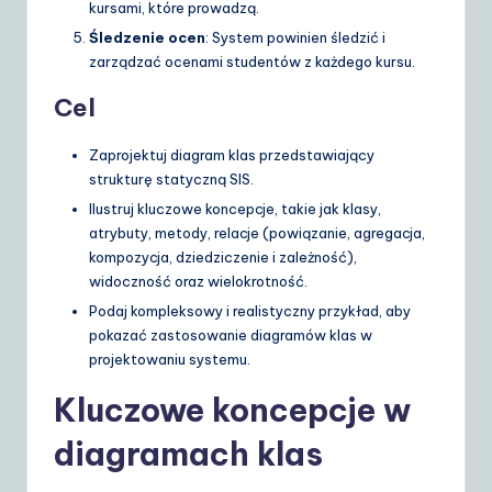
kursami, które prowadzą.
S
Śledzenie ocen
: System powinien śledzić i
o
zarządzać ocenami studentów z każdego kursu.
lu
Cel
ti
Zaprojektuj diagram klas przedstawiający
o
strukturę statyczną SIS.
n
Ilustruj kluczowe koncepcje, takie jak klasy,
atrybuty, metody, relacje (powiązanie, agregacja,
s
kompozycja, dziedziczenie i zależność),
widoczność oraz wielokrotność.
Podaj kompleksowy i realistyczny przykład, aby
pokazać zastosowanie diagramów klas w
projektowaniu systemu.
Kluczowe koncepcje w
diagramach klas