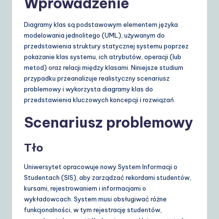
o
Wprowadzenie
li
Diagramy klas są podstawowym elementem języka
s
modelowania jednolitego (UML), używanym do
h
przedstawienia struktury statycznej systemu poprzez
pokazanie klas systemu, ich atrybutów, operacji (lub
|
metod) oraz relacji między klasami. Niniejsze studium
Y
przypadku przeanalizuje realistyczny scenariusz
problemowy i wykorzysta diagramy klas do
o
przedstawienia kluczowych koncepcji i rozwiązań.
u
Scenariusz problemowy
r
D
Tło
ai
Uniwersytet opracowuje nowy System Informacji o
ly
Studentach (SIS), aby zarządzać rekordami studentów,
kursami, rejestrowaniem i informacjami o
G
wykładowcach. System musi obsługiwać różne
ui
funkcjonalności, w tym rejestrację studentów,