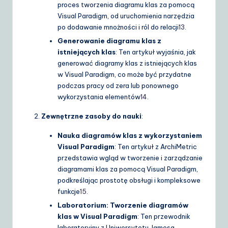
proces tworzenia diagramu klas za pomocą
Visual Paradigm, od uruchomienia narzędzia
po dodawanie mnożności i ról do relacji
13
.
Generowanie diagramu klas z
istniejących klas
: Ten artykuł wyjaśnia, jak
generować diagramy klas z istniejących klas
w Visual Paradigm, co może być przydatne
podczas pracy od zera lub ponownego
wykorzystania elementów
14
.
Zewnętrzne zasoby do nauki
:
Nauka diagramów klas z wykorzystaniem
Visual Paradigm
: Ten artykuł z ArchiMetric
przedstawia wgląd w tworzenie i zarządzanie
diagramami klas za pomocą Visual Paradigm,
podkreślając prostotę obsługi i kompleksowe
funkcje
15
.
Laboratorium: Tworzenie diagramów
klas w Visual Paradigm
: Ten przewodnik
laboratoryjny z Uniwersytetu Jamesa