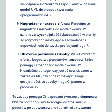
współpracę z członkami zespołu oraz włączanie
modeli UML do procesu tworzenia
oprogramowania
4
6
.
Nagradzane narzędzie
: Visual Paradigm to
nagradzane narzędzie do modelowania UML,
uznane za wysoką jakość i skuteczność w branży.
Ta nagroda podkreśla jego niezawodność i
odpowiedniość do użytku profesjonalnego
1
7
.
Obszerne poradniki i zasoby
: Visual Paradigm
oferuje bogactwo poradników i zasobów, które
pomogą Ci rozpocząć modelowanie UML.
Niezależnie od tego, czy jesteś nowicjuszem w
zakresie UML, czy chcesz rozwijać swoje
umiejętności, te zasoby mogą Ci pomóc w
procesie
8
6
.
Te zasoby pomogą Ci rozpocząć tworzenie diagramów
klas za pomocą Visual Paradigm, od zrozumienia
podstaw po zaawansowane techniki efektywnego