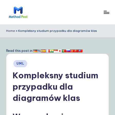
Skip
to
M
content
e
Home
»
Kompleksny studium przypadku dla diagramów klas
t
h
Read this post in:
o
Posted
d
UML
in
P
Kompleksny studium
o
przypadku dla
s
diagramów klas
t
P