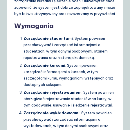
zarządzanie kursami i śledzenie ocen. Uniwersytet chce
d
zapewnić, że system jest dobrze zaprojektowany i może
e
być łatwo utrzymywany oraz rozszerzany w przyszłości.
t
Wymagania
o
Zarządzanie studentami
: System powinien
A
przechowywać i zarządzać informacjami o
I
studentach, w tym danymi osobowymi, stanem
rejestrowania oraz historią akademicką.
&
Zarządzanie kursami
: System powinien
S
zarządzać informacjami o kursach, w tym
szczegółami kursu, wymaganiami wstępnych oraz
o
dostępnych sekcjami.
ft
Zarządzanie rejestrowaniem
: System powinien
w
obsługiwać rejestrowanie studentów na kursy, w
tym dodawanie, usuwanie i śledzenie rejestrowań.
a
Zarządzanie wykładowcami
: System powinien
r
przechowywać i zarządzać informacjami o
wykładowcach, w tym danymi osobowymi oraz
e