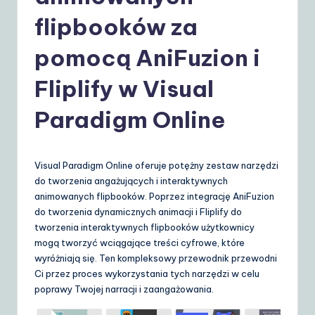
o
flipbooków za
li
s
pomocą AniFuzion i
h
Fliplify w Visual
|
Paradigm Online
Y
o
u
Visual Paradigm Online oferuje potężny zestaw narzędzi
do tworzenia angażujących i interaktywnych
r
animowanych flipbooków. Poprzez integrację AniFuzion
D
do tworzenia dynamicznych animacji i Fliplify do
tworzenia interaktywnych flipbooków użytkownicy
ai
mogą tworzyć wciągające treści cyfrowe, które
ly
wyróżniają się. Ten kompleksowy przewodnik przewodni
Ci przez proces wykorzystania tych narzędzi w celu
G
poprawy Twojej narracji i zaangażowania.
ui