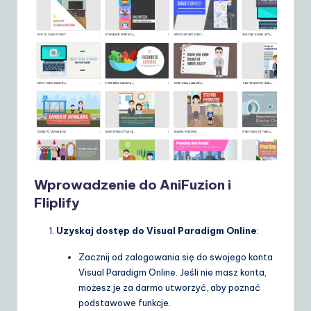
d
e
t
o
A
I
&
S
Wprowadzenie do AniFuzion i
o
Fliplify
ft
Uzyskaj dostęp do Visual Paradigm Online
:
w
Zacznij od zalogowania się do swojego konta
a
Visual Paradigm Online. Jeśli nie masz konta,
r
możesz je za darmo utworzyć, aby poznać
podstawowe funkcje.
e