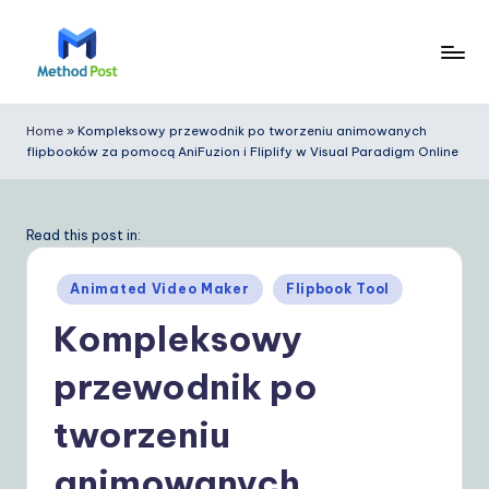
Skip
to
M
content
e
Home
»
Kompleksowy przewodnik po tworzeniu animowanych
flipbooków za pomocą AniFuzion i Fliplify w Visual Paradigm Online
t
h
o
Read this post in:
d
Posted
Animated Video Maker
Flipbook Tool
P
in
Kompleksowy
o
przewodnik po
s
t
tworzeniu
P
animowanych