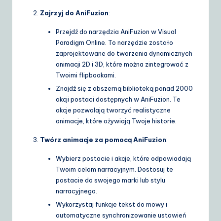
S
Zajrzyj do AniFuzion
:
o
Przejdź do narzędzia AniFuzion w Visual
Paradigm Online. To narzędzie zostało
lu
zaprojektowane do tworzenia dynamicznych
ti
animacji 2D i 3D, które można zintegrować z
Twoimi flipbookami.
o
Znajdź się z obszerną biblioteką ponad 2000
n
akcji postaci dostępnych w AniFuzion. Te
s
akcje pozwalają tworzyć realistyczne
animacje, które ożywiają Twoje historie.
Twórz animacje za pomocą AniFuzion
:
Wybierz postacie i akcje, które odpowiadają
Twoim celom narracyjnym. Dostosuj te
postacie do swojego marki lub stylu
narracyjnego.
Wykorzystaj funkcje tekst do mowy i
automatyczne synchronizowanie ustawień