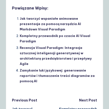
Powiązane Wpisy:
Jak tworzyć wspaniałe animowane
prezentacje za pomocą narzędzia AI
Markdown Visual Paradigm
Kompletny przewodnik po czacie AI Visual
Paradigm
Recenzja Visual Paradigm: Integracja
sztucznej inteligencji generatywnej w
architekturę przedsiębiorstwa i przepływy
Agile
Zamykanie luki językowej: generowanie
raportów i tłumaczenie treści diagramów za
pomocą AI
Post
Previous Post
Next Post
Jak tworzyć
Kompletny przewodnik