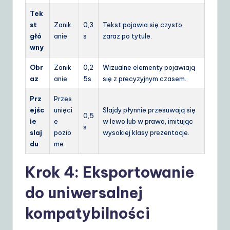
Tek
st
Zanik
0,3
Tekst pojawia się czysto
głó
anie
s
zaraz po tytule.
wny
Obr
Zanik
0,2
Wizualne elementy pojawiają
az
anie
5s
się z precyzyjnym czasem.
Prz
Przes
ejśc
unięci
Slajdy płynnie przesuwają się
0,5
ie
e
w lewo lub w prawo, imitując
s
slaj
pozio
wysokiej klasy prezentacje.
du
me
Krok 4: Eksportowanie
do uniwersalnej
kompatybilności