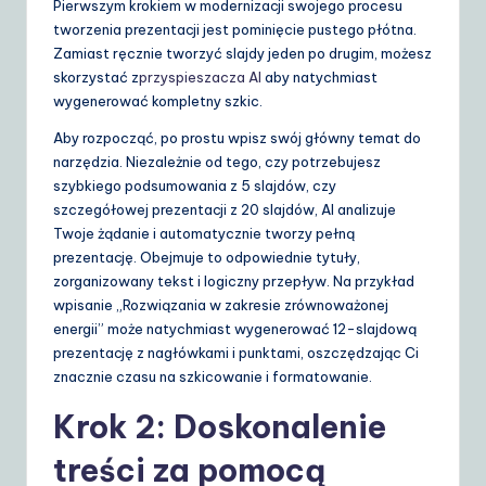
Pierwszym krokiem w modernizacji swojego procesu
S
tworzenia prezentacji jest pominięcie pustego płótna.
Zamiast ręcznie tworzyć slajdy jeden po drugim, możesz
o
skorzystać z
przyspieszacza AI
aby natychmiast
lu
wygenerować kompletny szkic.
ti
Aby rozpocząć, po prostu wpisz swój główny temat do
narzędzia. Niezależnie od tego, czy potrzebujesz
o
szybkiego podsumowania z 5 slajdów, czy
n
szczegółowej prezentacji z 20 slajdów, AI analizuje
Twoje żądanie i automatycznie tworzy pełną
s
prezentację. Obejmuje to odpowiednie tytuły,
zorganizowany tekst i logiczny przepływ. Na przykład
wpisanie „Rozwiązania w zakresie zrównoważonej
energii” może natychmiast wygenerować 12-slajdową
prezentację z nagłówkami i punktami, oszczędzając Ci
znacznie czasu na szkicowanie i formatowanie.
Krok 2: Doskonalenie
treści za pomocą