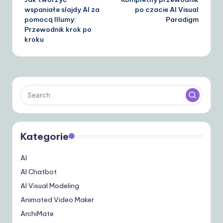
navigation
wspaniałe slajdy AI za
po czacie AI Visual
pomocą Illumy:
Paradigm
Przewodnik krok po
kroku
Kategorie
AI
AI Chatbot
AI Visual Modeling
Animated Video Maker
ArchiMate