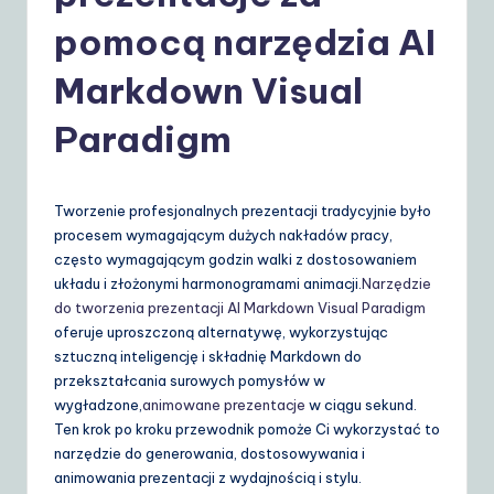
o
pomocą narzędzia AI
li
s
Markdown Visual
h
Paradigm
|
Y
Tworzenie profesjonalnych prezentacji tradycyjnie było
o
procesem wymagającym dużych nakładów pracy,
u
często wymagającym godzin walki z dostosowaniem
układu i złożonymi harmonogramami animacji.
Narzędzie
r
do tworzenia prezentacji AI Markdown Visual Paradigm
D
oferuje uproszczoną alternatywę, wykorzystując
sztuczną inteligencję i składnię Markdown do
ai
przekształcania surowych pomysłów w
ly
wygładzone,
animowane prezentacje
w ciągu sekund.
Ten krok po kroku przewodnik pomoże Ci wykorzystać to
G
narzędzie do generowania, dostosowywania i
ui
animowania prezentacji z wydajnością i stylu.