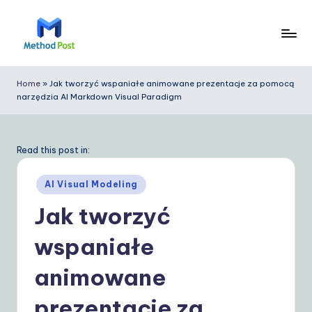
Skip
to
M
content
e
Home
»
Jak tworzyć wspaniałe animowane prezentacje za pomocą
narzędzia AI Markdown Visual Paradigm
t
h
o
Read this post in:
d
Posted
AI Visual Modeling
P
in
Jak tworzyć
o
wspaniałe
s
t
animowane
P
prezentacje za