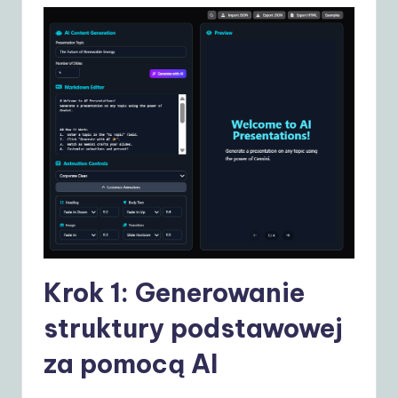
d
e
t
o
A
I
&
S
o
ft
Krok 1: Generowanie
w
struktury podstawowej
a
za pomocą AI
r
e