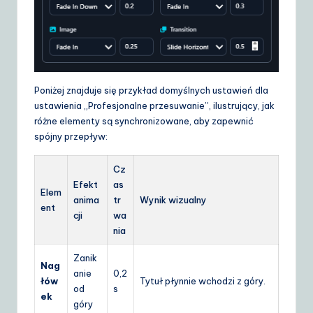
Poniżej znajduje się przykład domyślnych ustawień dla
ustawienia „Profesjonalne przesuwanie”, ilustrujący, jak
różne elementy są synchronizowane, aby zapewnić
spójny przepływ:
Cz
Efekt
as
Elem
anima
tr
Wynik wizualny
ent
cji
wa
nia
Zanik
Nag
anie
0,2
łów
Tytuł płynnie wchodzi z góry.
od
s
ek
góry