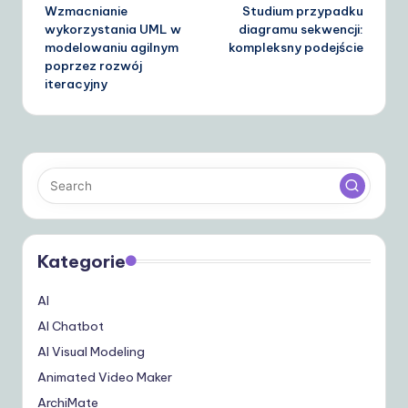
Wzmacnianie
Studium przypadku
navigation
wykorzystania UML w
diagramu sekwencji:
modelowaniu agilnym
kompleksny podejście
poprzez rozwój
iteracyjny
Kategorie
AI
AI Chatbot
AI Visual Modeling
Animated Video Maker
ArchiMate