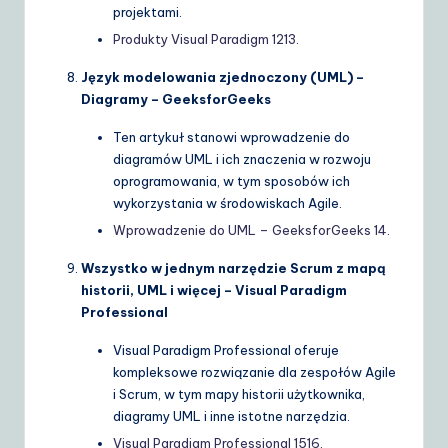
projektami.
Produkty Visual Paradigm
12
13
.
Język modelowania zjednoczony (UML) –
Diagramy – GeeksforGeeks
Ten artykuł stanowi wprowadzenie do
diagramów UML i ich znaczenia w rozwoju
oprogramowania, w tym sposobów ich
wykorzystania w środowiskach Agile.
Wprowadzenie do UML – GeeksforGeeks
14
.
Wszystko w jednym narzędzie Scrum z mapą
historii, UML i więcej – Visual Paradigm
Professional
Visual Paradigm Professional oferuje
kompleksowe rozwiązanie dla zespołów Agile
i Scrum, w tym mapy historii użytkownika,
diagramy UML i inne istotne narzędzia.
Visual Paradigm Professional
15
16
.