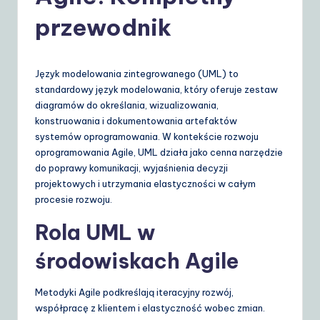
o
przewodnik
li
s
h
Język modelowania zintegrowanego (UML) to
standardowy język modelowania, który oferuje zestaw
|
diagramów do określania, wizualizowania,
Y
konstruowania i dokumentowania artefaktów
systemów oprogramowania. W kontekście rozwoju
o
oprogramowania Agile, UML działa jako cenna narzędzie
u
do poprawy komunikacji, wyjaśnienia decyzji
projektowych i utrzymania elastyczności w całym
r
procesie rozwoju.
D
Rola UML w
ai
środowiskach Agile
ly
G
Metodyki Agile podkreślają iteracyjny rozwój,
ui
współpracę z klientem i elastyczność wobec zmian.