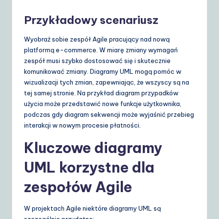
S
Przykładowy scenariusz
o
Wyobraź sobie zespół Agile pracujący nad nową
lu
platformą e-commerce. W miarę zmiany wymagań
ti
zespół musi szybko dostosować się i skutecznie
komunikować zmiany. Diagramy UML mogą pomóc w
o
wizualizacji tych zmian, zapewniając, że wszyscy są na
n
tej samej stronie. Na przykład diagram przypadków
użycia może przedstawić nowe funkcje użytkownika,
s
podczas gdy diagram sekwencji może wyjaśnić przebieg
interakcji w nowym procesie płatności.
Kluczowe diagramy
UML korzystne dla
zespołów Agile
W projektach Agile niektóre diagramy UML są
szczególnie przydatne: