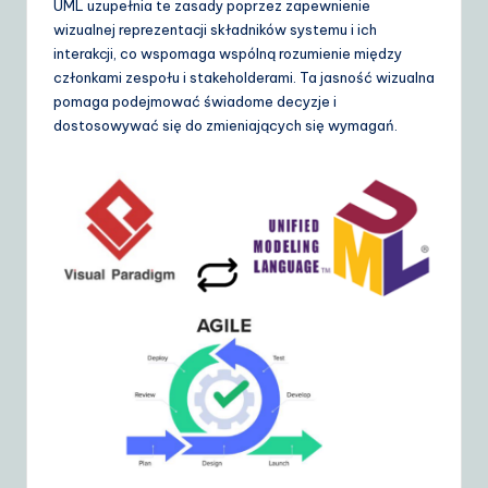
UML uzupełnia te zasady poprzez zapewnienie
d
wizualnej reprezentacji składników systemu i ich
e
interakcji, co wspomaga wspólną rozumienie między
członkami zespołu i stakeholderami. Ta jasność wizualna
t
pomaga podejmować świadome decyzje i
o
dostosowywać się do zmieniających się wymagań.
A
I
&
S
o
ft
w
a
r
e