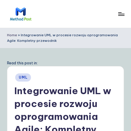
Skip
to
M
content
e
Home
»
Integrowanie UML w procesie rozwoju oprogramowania
Agile: Kompletny przewodnik
t
h
o
Read this post in:
d
Posted
UML
P
in
Integrowanie UML w
o
procesie rozwoju
s
t
oprogramowania
P
Agile: Kompletny