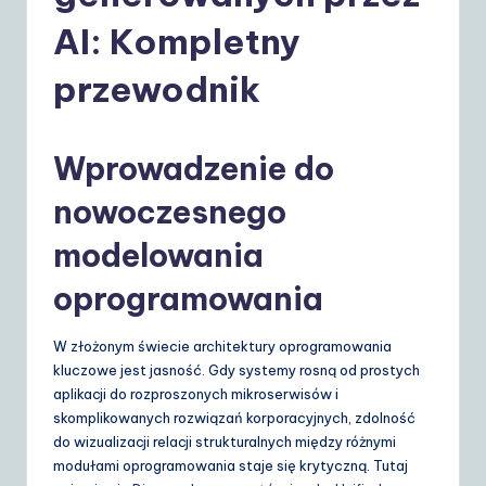
o
AI: Kompletny
li
s
przewodnik
h
|
Wprowadzenie do
Y
nowoczesnego
o
modelowania
u
r
oprogramowania
D
W złożonym świecie architektury oprogramowania
ai
kluczowe jest jasność. Gdy systemy rosną od prostych
ly
aplikacji do rozproszonych mikroserwisów i
skomplikowanych rozwiązań korporacyjnych, zdolność
G
do wizualizacji relacji strukturalnych między różnymi
ui
modułami oprogramowania staje się krytyczną. Tutaj