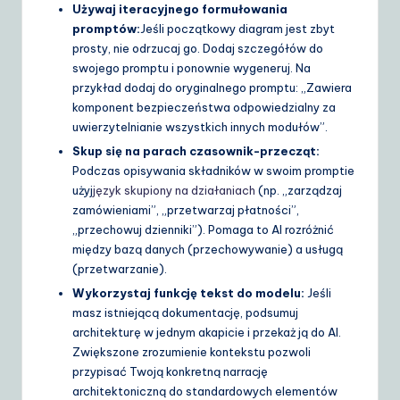
Używaj iteracyjnego formułowania
promptów:
Jeśli początkowy diagram jest zbyt
prosty, nie odrzucaj go. Dodaj szczegółów do
swojego promptu i ponownie wygeneruj. Na
przykład dodaj do oryginalnego promptu: „Zawiera
komponent bezpieczeństwa odpowiedzialny za
uwierzytelnianie wszystkich innych modułów”.
Skup się na parach czasownik-przecząt:
Podczas opisywania składników w swoim promptie
użyj
język skupiony na działaniach
(np. „zarządzaj
zamówieniami”, „przetwarzaj płatności”,
„przechowuj dzienniki”). Pomaga to AI rozróżnić
między bazą danych (przechowywanie) a usługą
(przetwarzanie).
Wykorzystaj funkcję tekst do modelu:
Jeśli
masz istniejącą dokumentację, podsumuj
architekturę w jednym akapicie i przekaż ją do AI.
Zwiększone zrozumienie kontekstu pozwoli
przypisać Twoją konkretną narrację
architektoniczną do standardowych elementów