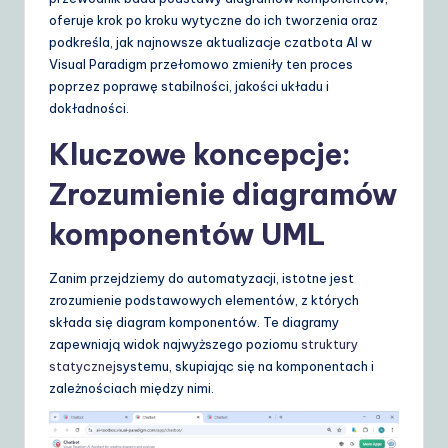
oferuje krok po kroku wytyczne do ich tworzenia oraz
S
podkreśla, jak najnowsze aktualizacje czatbota AI w
o
Visual Paradigm przełomowo zmieniły ten proces
poprzez poprawę stabilności, jakości układu i
lu
dokładności.
ti
Kluczowe koncepcje:
o
Zrozumienie diagramów
n
s
komponentów UML
Zanim przejdziemy do automatyzacji, istotne jest
zrozumienie podstawowych elementów, z których
składa się diagram komponentów. Te diagramy
zapewniają widok najwyższego poziomu
struktury
statycznej
systemu, skupiając się na komponentach i
zależnościach między nimi.