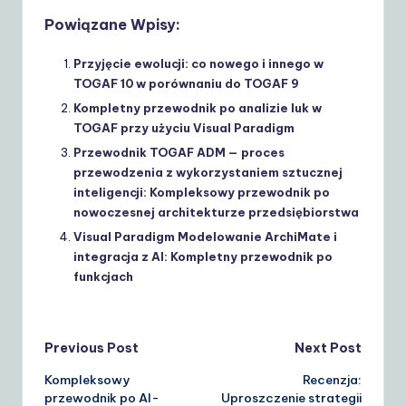
Powiązane Wpisy:
Przyjęcie ewolucji: co nowego i innego w
TOGAF 10 w porównaniu do TOGAF 9
Kompletny przewodnik po analizie luk w
TOGAF przy użyciu Visual Paradigm
Przewodnik TOGAF ADM — proces
przewodzenia z wykorzystaniem sztucznej
inteligencji: Kompleksowy przewodnik po
nowoczesnej architekturze przedsiębiorstwa
Visual Paradigm Modelowanie ArchiMate i
integracja z AI: Kompletny przewodnik po
funkcjach
Post
Previous Post
Next Post
Kompleksowy
Recenzja:
navigation
przewodnik po AI-
Uproszczenie strategii