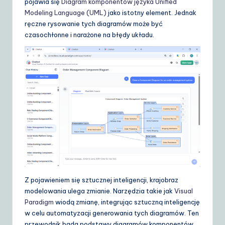
pojawia się
Diagram komponentów języka Unified
d
Modeling Language (UML)
jako istotny element. Jednak
e
ręczne rysowanie tych diagramów może być
czasochłonne i narażone na błędy układu.
t
o
A
I
&
S
o
ft
w
Z pojawieniem się sztucznej inteligencji, krajobraz
a
modelowania ulega zmianie. Narzędzia takie jak
Visual
Paradigm
wiodą zmianę, integrując sztuczną inteligencję
r
w celu automatyzacji generowania tych diagramów. Ten
e
przewodnik bada podstawy diagramów komponentów,