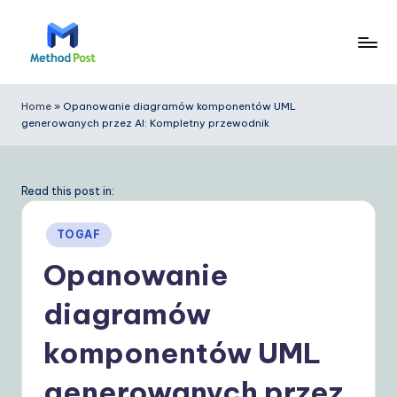
Skip
to
M
content
e
Home
»
Opanowanie diagramów komponentów UML
generowanych przez AI: Kompletny przewodnik
t
h
o
Read this post in:
d
Posted
TOGAF
P
in
Opanowanie
o
diagramów
s
t
komponentów UML
P
generowanych przez